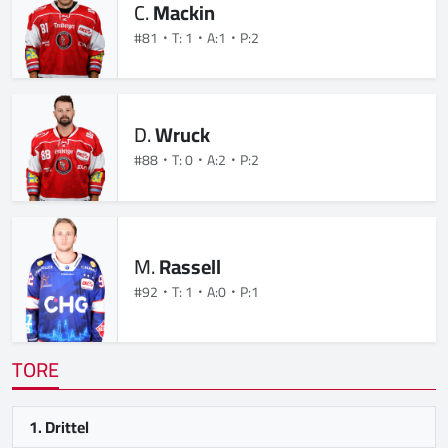
C.
Mackin
#81
T: 1
A:1
P:2
D.
Wruck
#88
T: 0
A:2
P:2
M.
Rassell
#92
T: 1
A:0
P:1
TORE
1. Drittel