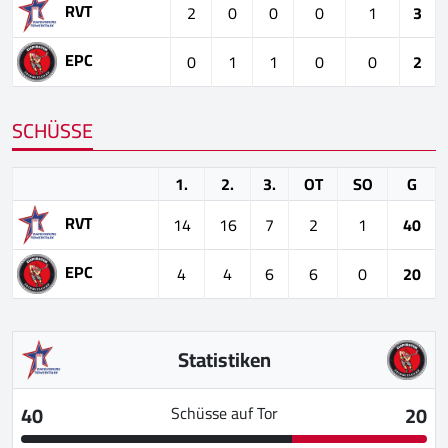
RVT
2
0
0
0
1
3
EPC
0
1
1
0
0
2
SCHÜSSE
1.
2.
3.
OT
SO
G
RVT
14
16
7
2
1
40
EPC
4
4
6
6
0
20
Statistiken
40
20
Schüsse auf Tor