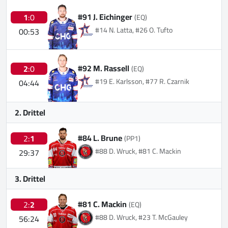
#91 J. Eichinger
1
:0
(EQ)
#14 N. Latta, #26 O. Tufto
00:53
#92 M. Rassell
2
:0
(EQ)
#19 E. Karlsson, #77 R. Czarnik
04:44
2. Drittel
#84 L. Brune
2:
1
(PP1)
#88 D. Wruck, #81 C. Mackin
29:37
3. Drittel
#81 C. Mackin
2:
2
(EQ)
#88 D. Wruck, #23 T. McGauley
56:24