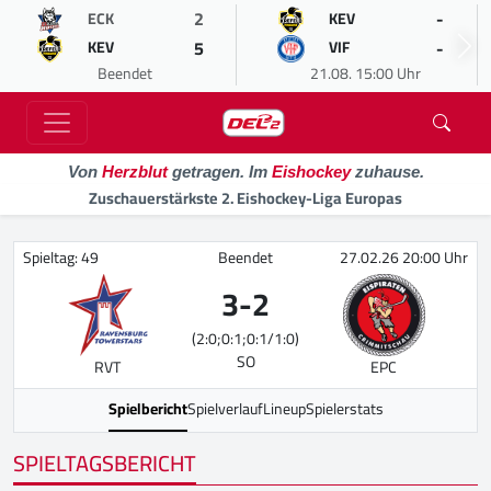
2
-
ECK
KEV
5
-
KEV
VIF
Beendet
21.08. 15:00 Uhr
Von
Herzblut
getragen. Im
Eishockey
zuhause.
Zuschauerstärkste 2. Eishockey-Liga Europas
Spieltag: 49
Beendet
27.02.26 20:00 Uhr
3
-
2
(2:0;0:1;0:1/1:0)
SO
RVT
EPC
Spielbericht
Spielverlauf
Lineup
Spielerstats
SPIELTAGSBERICHT