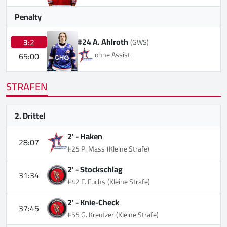
Penalty
#24 A. Ahlroth
3
:2
(GWS)
ohne Assist
65:00
STRAFEN
2. Drittel
2' -
Haken
28:07
#25 P. Mass
(Kleine Strafe)
2' -
Stockschlag
31:34
#42 F. Fuchs
(Kleine Strafe)
2' -
Knie-Check
37:45
#55 G. Kreutzer
(Kleine Strafe)