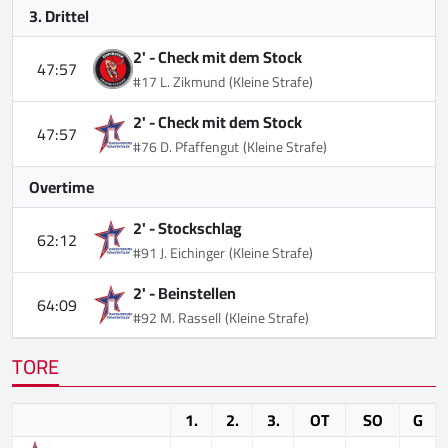
3. Drittel
2' -
Check mit dem Stock
47:57
#17 L. Zikmund
(Kleine Strafe)
2' -
Check mit dem Stock
47:57
#76 D. Pfaffengut
(Kleine Strafe)
Overtime
2' -
Stockschlag
62:12
#91 J. Eichinger
(Kleine Strafe)
2' -
Beinstellen
64:09
#92 M. Rassell
(Kleine Strafe)
TORE
1.
2.
3.
OT
SO
G