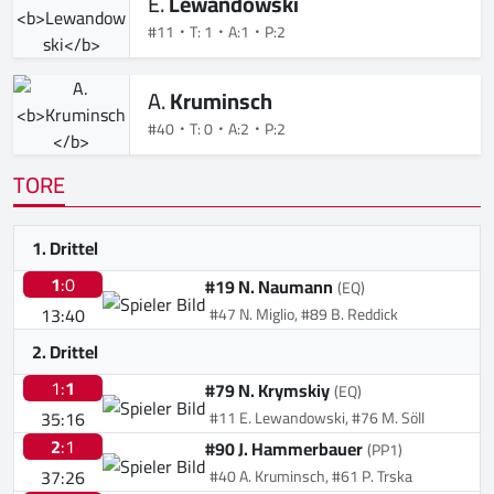
E.
Lewandowski
#11
T: 1
A:1
P:2
A.
Kruminsch
#40
T: 0
A:2
P:2
TORE
1. Drittel
1
:0
#19 N. Naumann
(EQ)
13:40
#47 N. Miglio, #89 B. Reddick
2. Drittel
1:
1
#79 N. Krymskiy
(EQ)
35:16
#11 E. Lewandowski, #76 M. Söll
2
:1
#90 J. Hammerbauer
(PP1)
37:26
#40 A. Kruminsch, #61 P. Trska