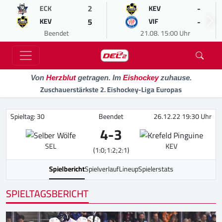
2
-
ECK
KEV
5
-
KEV
VIF
Beendet
21.08. 15:00 Uhr
Von
Herzblut
getragen. Im
Eishockey
zuhause.
Zuschauerstärkste 2. Eishockey-Liga Europas
Spieltag: 30
Beendet
26.12.22 19:30 Uhr
4
-
3
SEL
KEV
(1:0;1:2;2:1)
Spielbericht
Spielverlauf
Lineup
Spielerstats
SPIELTAGSBERICHT