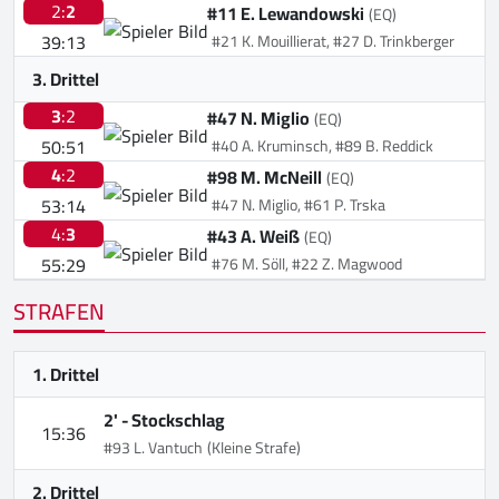
2:
2
#11 E. Lewandowski
(EQ)
39:13
#21 K. Mouillierat, #27 D. Trinkberger
3. Drittel
3
:2
#47 N. Miglio
(EQ)
50:51
#40 A. Kruminsch, #89 B. Reddick
4
:2
#98 M. McNeill
(EQ)
53:14
#47 N. Miglio, #61 P. Trska
4:
3
#43 A. Weiß
(EQ)
55:29
#76 M. Söll, #22 Z. Magwood
STRAFEN
1. Drittel
2' -
Stockschlag
15:36
#93 L. Vantuch
(Kleine Strafe)
2. Drittel