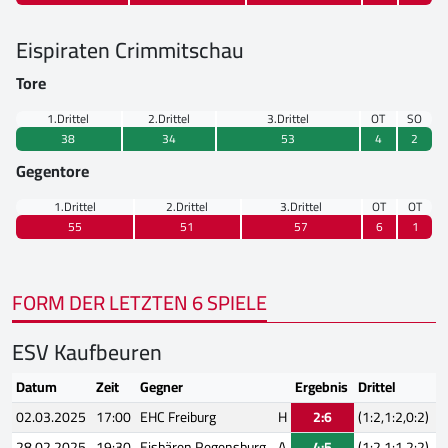
Eispiraten Crimmitschau
Tore
1.Drittel
2.Drittel
3.Drittel
OT
SO
38
34
53
4
2
Gegentore
1.Drittel
2.Drittel
3.Drittel
OT
OT
55
51
57
6
1
FORM DER LETZTEN 6 SPIELE
ESV Kaufbeuren
Datum
Zeit
Gegner
Ergebnis
Drittel
02.03.2025
17:00
EHC Freiburg
H
2:6
(1:2,1:2,0:2)
28.02.2025
19:30
Eisbären Regensburg
A
4:5
(1:2,1:1,2:2)