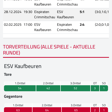
Kaufbeuren
Crimmitschau
28.12.2024
19:30
Eispiraten
ESV
5:1
(3:0,1:0,1:1
Crimmitschau
Kaufbeuren
02.02.2025
17:00
ESV
Eispiraten
2:4
(2:0,0:1,0:3
Kaufbeuren
Crimmitschau
TORVERTEILUNG (ALLE SPIELE - AKTUELLE
RUNDE)
ESV Kaufbeuren
Tore
1.Drittel
2.Drittel
3.Drittel
OT
SO
54
42
52
3
1
Gegentore
1.Drittel
2.Drittel
3.Drittel
OT
SO
63
64
65
2
1