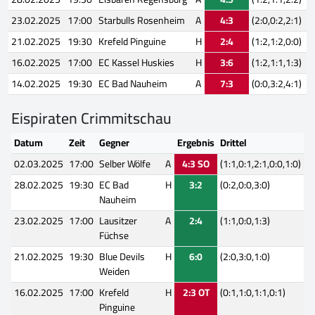
23.02.2025
17:00
Starbulls Rosenheim
A
4:3
(2:0,0:2,2:1)
21.02.2025
19:30
Krefeld Pinguine
H
2:4
(1:2,1:2,0:0)
16.02.2025
17:00
EC Kassel Huskies
H
3:6
(1:2,1:1,1:3)
14.02.2025
19:30
EC Bad Nauheim
A
7:3
(0:0,3:2,4:1)
Eispiraten Crimmitschau
Datum
Zeit
Gegner
Ergebnis
Drittel
02.03.2025
17:00
Selber Wölfe
A
4:3 SO
(1:1,0:1,2:1,0:0,1:0)
28.02.2025
19:30
EC Bad
H
3:2
(0:2,0:0,3:0)
Nauheim
23.02.2025
17:00
Lausitzer
A
2:4
(1:1,0:0,1:3)
Füchse
21.02.2025
19:30
Blue Devils
H
6:0
(2:0,3:0,1:0)
Weiden
16.02.2025
17:00
Krefeld
H
2:3 OT
(0:1,1:0,1:1,0:1)
Pinguine