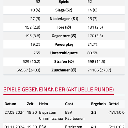
52
Spiele
52
18 (4)
Siege (S2)
14 (6)
27 (3)
Niederlagen (S1)
25 (7)
152 (2.9)
Tore (∅)
131 (2.5)
195 (3.8)
Gegentore (∅)
170 (3.3)
19.2%
Powerplay
21.7%
75%
Unterzahlquote
80.5%
529 (10.2)
Strafen (∅)
598 (11.5)
64567 (2483)
Zuschauer (∅)
71166 (2737)
SPIELE GEGENEINANDER (AKTUELLE RUNDE)
Datum
Zeit
Heim
Gast
Ergebnis
Drittel
27.09.2024
19:30
Eispiraten
ESV
2:3
(1:1,1:0,0:2
Crimmitschau
Kaufbeuren
01.11.2024
19:30
ESV
Eispiraten
4:1
(2:1,0:0,2:0