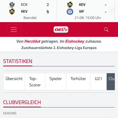
2
-
ECK
KEV
5
-
KEV
VIF
Beendet
21.08. 15:00 Uhr
Von
Herzblut
getragen. Im
Eishockey
zuhause.
Zuschauerstärkste 2. Eishockey-Liga Europas
STATISTIKEN
Übersicht
Top-
Spieler
Torhüter
U21
Club
Scorer
CLUBVERGLEICH
SEASONS