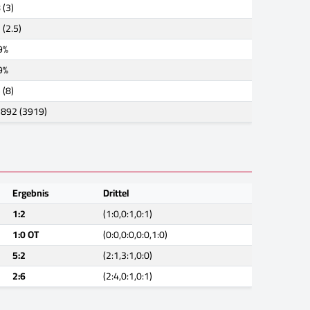
 (3)
 (2.5)
9%
9%
 (8)
892 (3919)
Ergebnis
Drittel
1:2
(1:0,0:1,0:1)
1:0 OT
(0:0,0:0,0:0,1:0)
5:2
(2:1,3:1,0:0)
2:6
(2:4,0:1,0:1)