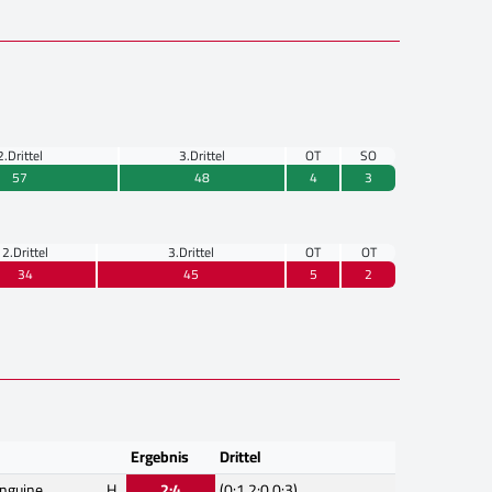
2.Drittel
3.Drittel
OT
SO
57
48
4
3
2.Drittel
3.Drittel
OT
OT
34
45
5
2
Ergebnis
Drittel
inguine
H
2:4
(0:1,2:0,0:3)