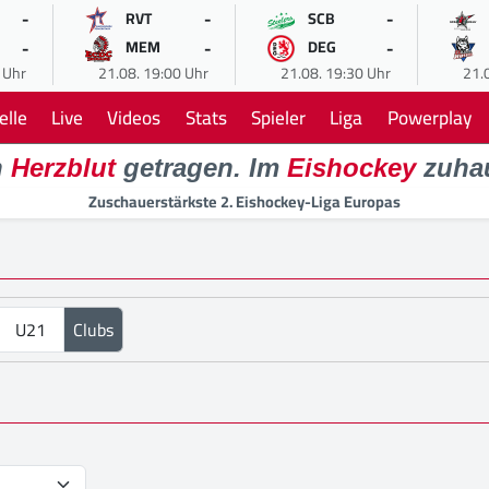
-
-
-
RVT
SCB
-
-
-
MEM
DEG
 Uhr
21.08. 19:00 Uhr
21.08. 19:30 Uhr
21.
elle
Live
Videos
Stats
Spieler
Liga
Powerplay
n
Herzblut
getragen. Im
Eishockey
zuha
Zuschauerstärkste 2. Eishockey-Liga Europas
U21
Clubs