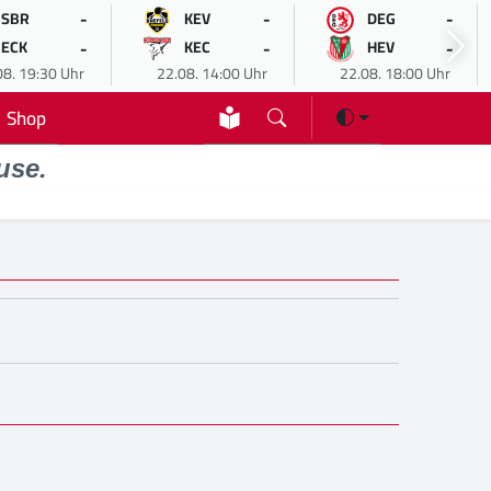
-
-
-
SBR
KEV
DEG
-
-
-
ECK
KEC
HEV
08. 19:30 Uhr
22.08. 14:00 Uhr
22.08. 18:00 Uhr
Shop
use.