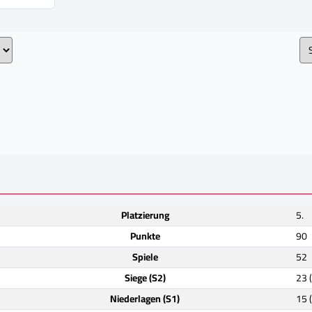
Platzierung
5.
Punkte
90
Spiele
52
Siege (S2)
23 
Niederlagen (S1)
15 