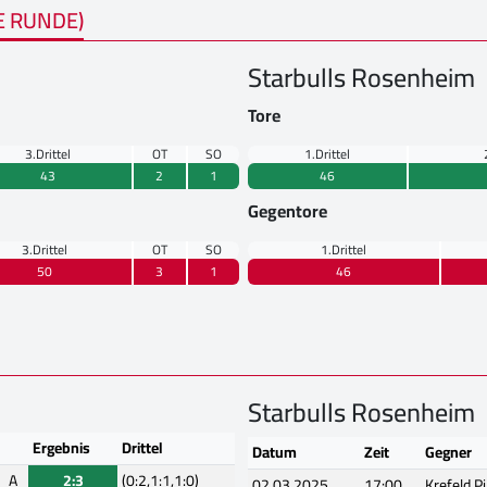
E RUNDE)
Starbulls Rosenheim
Tore
3.Drittel
OT
SO
1.Drittel
43
2
1
46
Gegentore
3.Drittel
OT
SO
1.Drittel
50
3
1
46
Starbulls Rosenheim
Ergebnis
Drittel
Datum
Zeit
Gegner
A
2:3
(0:2,1:1,1:0)
02.03.2025
17:00
Krefeld P