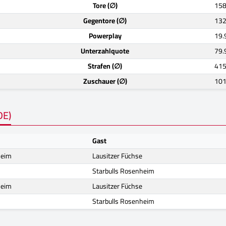
Tore (∅)
158
Gegentore (∅)
132
Powerplay
19.
Unterzahlquote
79.
Strafen (∅)
415
Zuschauer (∅)
101
DE)
Gast
heim
Lausitzer Füchse
Starbulls Rosenheim
heim
Lausitzer Füchse
Starbulls Rosenheim