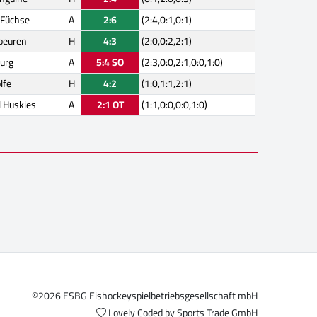
 Füchse
A
2:6
(2:4,0:1,0:1)
beuren
H
4:3
(2:0,0:2,2:1)
urg
A
5:4 SO
(2:3,0:0,2:1,0:0,1:0)
lfe
H
4:2
(1:0,1:1,2:1)
l Huskies
A
2:1 OT
(1:1,0:0,0:0,1:0)
©2026 ESBG Eishockeyspielbetriebsgesellschaft mbH
Lovely Coded by
Sports Trade GmbH