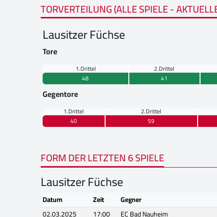
TORVERTEILUNG (ALLE SPIELE - AKTUELL
Lausitzer Füchse
Tore
1.Drittel
2.Drittel
48
41
Gegentore
1.Drittel
2.Drittel
40
59
FORM DER LETZTEN 6 SPIELE
Lausitzer Füchse
Datum
Zeit
Gegner
02.03.2025
17:00
EC Bad Nauheim