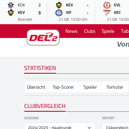
2
-
ECK
KEV
EVL
5
-
KEV
VIF
KEC
Beendet
21.08. 15:00 Uhr
21.08. 19:00
News
Clubs
Spiele
Tab
Vo
STATISTIKEN
Übersicht
Top-Scorer
Spieler
Torhüter
CLUBVERGLEICH
SEASONS
REPORT