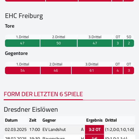
EHC Freiburg
Tore
1.Drittel
2.Drittel
3.Drittel
OT
SO
47
50
47
3
2
Gegentore
1.Drittel
2.Drittel
3.Drittel
OT
OT
54
46
61
4
3
FORM DER LETZTEN 6 SPIELE
Dresdner Eislöwen
Datum
Zeit
Gegner
Ergebnis
Drittel
02.03.2025
17:00
EV Landshut
A
3:2 OT
(1:2,0:0,1:0,1:0)
28.02.2025
19:30
Ravensburg
H
1:6
(0:1,0:1,1:4)