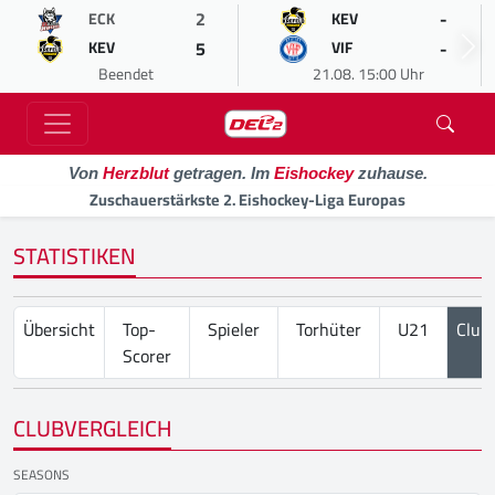
2
-
ECK
KEV
5
-
KEV
VIF
Beendet
21.08. 15:00 Uhr
Von
Herzblut
getragen. Im
Eishockey
zuhause.
Zuschauerstärkste 2. Eishockey-Liga Europas
STATISTIKEN
Übersicht
Top-
Spieler
Torhüter
U21
Club
Scorer
CLUBVERGLEICH
SEASONS