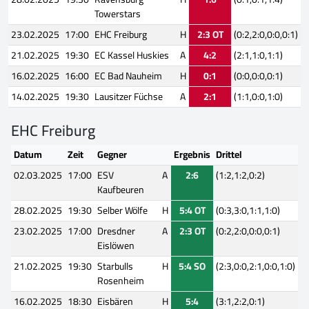
Towerstars
23.02.2025
17:00
EHC Freiburg
H
2:3 OT
(0:2,2:0,0:0,0:1)
21.02.2025
19:30
EC Kassel Huskies
A
4:2
(2:1,1:0,1:1)
16.02.2025
16:00
EC Bad Nauheim
H
0:1
(0:0,0:0,0:1)
14.02.2025
19:30
Lausitzer Füchse
A
2:1
(1:1,0:0,1:0)
EHC Freiburg
Datum
Zeit
Gegner
Ergebnis
Drittel
02.03.2025
17:00
ESV
A
2:6
(1:2,1:2,0:2)
Kaufbeuren
28.02.2025
19:30
Selber Wölfe
H
5:4 OT
(0:3,3:0,1:1,1:0)
23.02.2025
17:00
Dresdner
A
2:3 OT
(0:2,2:0,0:0,0:1)
Eislöwen
21.02.2025
19:30
Starbulls
H
5:4 SO
(2:3,0:0,2:1,0:0,1:0)
Rosenheim
16.02.2025
18:30
Eisbären
H
5:4
(3:1,2:2,0:1)