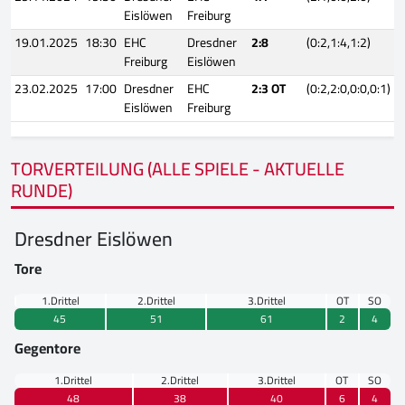
Eislöwen
Freiburg
19.01.2025
18:30
EHC
Dresdner
2:8
(0:2,1:4,1:2)
Freiburg
Eislöwen
23.02.2025
17:00
Dresdner
EHC
2:3 OT
(0:2,2:0,0:0,0:1)
Eislöwen
Freiburg
TORVERTEILUNG (ALLE SPIELE - AKTUELLE
RUNDE)
Dresdner Eislöwen
Tore
1.Drittel
2.Drittel
3.Drittel
OT
SO
45
51
61
2
4
Gegentore
1.Drittel
2.Drittel
3.Drittel
OT
SO
48
38
40
6
4