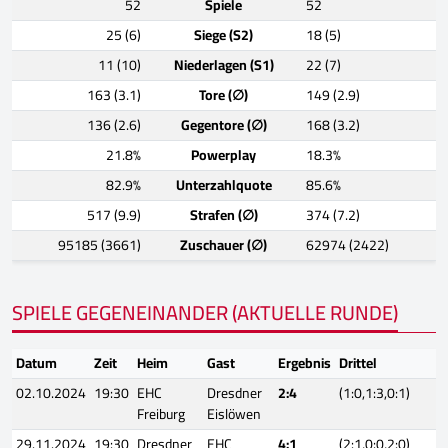
52
Spiele
52
25 (6)
Siege (S2)
18 (5)
11 (10)
Niederlagen (S1)
22 (7)
163 (3.1)
Tore (∅)
149 (2.9)
136 (2.6)
Gegentore (∅)
168 (3.2)
21.8%
Powerplay
18.3%
82.9%
Unterzahlquote
85.6%
517 (9.9)
Strafen (∅)
374 (7.2)
95185 (3661)
Zuschauer (∅)
62974 (2422)
SPIELE GEGENEINANDER (AKTUELLE RUNDE)
Datum
Zeit
Heim
Gast
Ergebnis
Drittel
02.10.2024
19:30
EHC
Dresdner
2:4
(1:0,1:3,0:1)
Freiburg
Eislöwen
29.11.2024
19:30
Dresdner
EHC
4:1
(2:1,0:0,2:0)