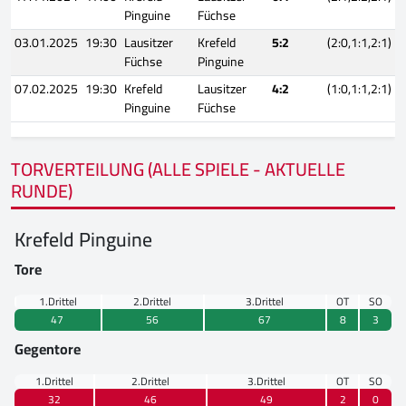
Pinguine
Füchse
03.01.2025
19:30
Lausitzer
Krefeld
5:2
(2:0,1:1,2:1)
Füchse
Pinguine
07.02.2025
19:30
Krefeld
Lausitzer
4:2
(1:0,1:1,2:1)
Pinguine
Füchse
TORVERTEILUNG (ALLE SPIELE - AKTUELLE
RUNDE)
Krefeld Pinguine
Tore
1.Drittel
2.Drittel
3.Drittel
OT
SO
47
56
67
8
3
Gegentore
1.Drittel
2.Drittel
3.Drittel
OT
SO
32
46
49
2
0