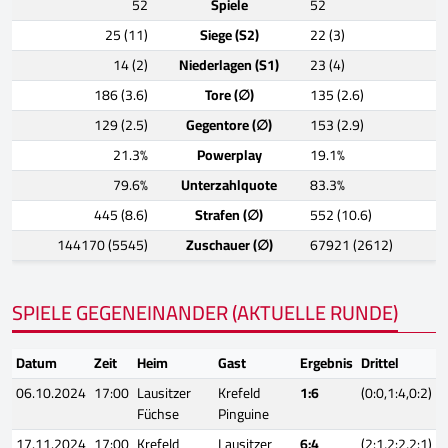
52
Spiele
52
25 (11)
Siege (S2)
22 (3)
14 (2)
Niederlagen (S1)
23 (4)
186 (3.6)
Tore (∅)
135 (2.6)
129 (2.5)
Gegentore (∅)
153 (2.9)
21.3%
Powerplay
19.1%
79.6%
Unterzahlquote
83.3%
445 (8.6)
Strafen (∅)
552 (10.6)
144170 (5545)
Zuschauer (∅)
67921 (2612)
SPIELE GEGENEINANDER (AKTUELLE RUNDE)
Datum
Zeit
Heim
Gast
Ergebnis
Drittel
06.10.2024
17:00
Lausitzer
Krefeld
1:6
(0:0,1:4,0:2)
Füchse
Pinguine
17.11.2024
17:00
Krefeld
Lausitzer
6:4
(2:1,2:2,2:1)