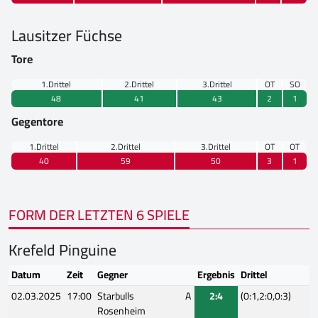
Lausitzer Füchse
Tore
1.Drittel
2.Drittel
3.Drittel
OT
SO
48
41
43
2
1
Gegentore
1.Drittel
2.Drittel
3.Drittel
OT
OT
40
59
50
3
1
FORM DER LETZTEN 6 SPIELE
Krefeld Pinguine
Datum
Zeit
Gegner
Ergebnis
Drittel
02.03.2025
17:00
Starbulls
A
2:4
(0:1,2:0,0:3)
Rosenheim