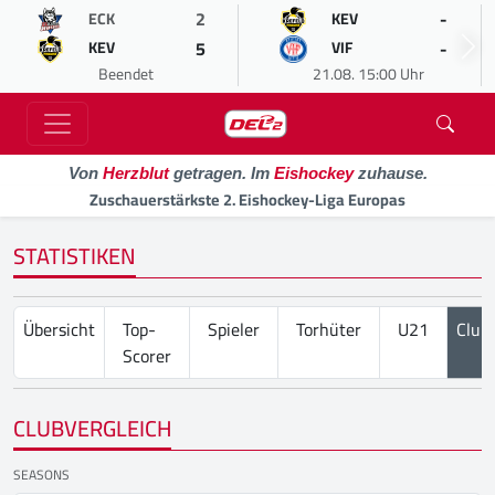
2
-
ECK
KEV
5
-
KEV
VIF
Beendet
21.08. 15:00 Uhr
Von
Herzblut
getragen. Im
Eishockey
zuhause.
Zuschauerstärkste 2. Eishockey-Liga Europas
STATISTIKEN
Übersicht
Top-
Spieler
Torhüter
U21
Club
Scorer
CLUBVERGLEICH
SEASONS