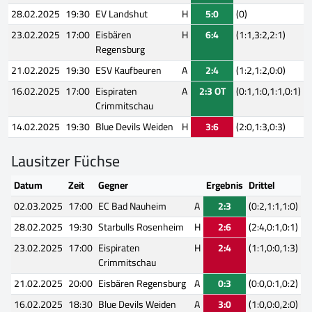
28.02.2025
19:30
EV Landshut
H
5:0
(0)
23.02.2025
17:00
Eisbären
H
6:4
(1:1,3:2,2:1)
Regensburg
21.02.2025
19:30
ESV Kaufbeuren
A
2:4
(1:2,1:2,0:0)
16.02.2025
17:00
Eispiraten
A
2:3 OT
(0:1,1:0,1:1,0:1)
Crimmitschau
14.02.2025
19:30
Blue Devils Weiden
H
3:6
(2:0,1:3,0:3)
Lausitzer Füchse
Datum
Zeit
Gegner
Ergebnis
Drittel
02.03.2025
17:00
EC Bad Nauheim
A
2:3
(0:2,1:1,1:0)
28.02.2025
19:30
Starbulls Rosenheim
H
2:6
(2:4,0:1,0:1)
23.02.2025
17:00
Eispiraten
H
2:4
(1:1,0:0,1:3)
Crimmitschau
21.02.2025
20:00
Eisbären Regensburg
A
0:3
(0:0,0:1,0:2)
16.02.2025
18:30
Blue Devils Weiden
A
3:0
(1:0,0:0,2:0)