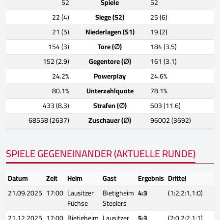
52
Spiele
52
22 (4)
Siege (S2)
25 (6)
21 (5)
Niederlagen (S1)
19 (2)
154 (3)
Tore (∅)
184 (3.5)
152 (2.9)
Gegentore (∅)
161 (3.1)
24.2%
Powerplay
24.6%
80.1%
Unterzahlquote
78.1%
433 (8.3)
Strafen (∅)
603 (11.6)
68558 (2637)
Zuschauer (∅)
96002 (3692)
SPIELE GEGENEINANDER (AKTUELLE RUNDE)
Datum
Zeit
Heim
Gast
Ergebnis
Drittel
21.09.2025
17:00
Lausitzer
Bietigheim
4:3
(1:2,2:1,1:0)
Füchse
Steelers
21.12.2025
17:00
Bietigheim
Lausitzer
5:3
(2:0,2:2,1:1)