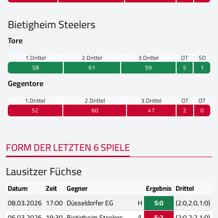
Bietigheim Steelers
Tore
1.Drittel
2.Drittel
3.Drittel
OT
SO
58
61
59
5
1
Gegentore
1.Drittel
2.Drittel
3.Drittel
OT
OT
52
60
47
2
0
FORM DER LETZTEN 6 SPIELE
Lausitzer Füchse
Datum
Zeit
Gegner
Ergebnis
Drittel
08.03.2026
17:00
Düsseldorfer EG
H
5:0
(2:0,2:0,1:0)
06.03.2026
19:30
Bietigheim Steelers
A
5:2
(2:0,2:2,1:0)