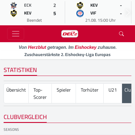
2
-
ECK
KEV
5
-
KEV
VIF
Beendet
21.08. 15:00 Uhr
Von
Herzblut
getragen. Im
Eishockey
zuhause.
Zuschauerstärkste 2. Eishockey-Liga Europas
STATISTIKEN
Übersicht
Top-
Spieler
Torhüter
U21
Club
Scorer
CLUBVERGLEICH
SEASONS