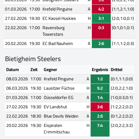
01.03.2026
17:00
Krefeld Pinguine
A
4:2
(1:1,2:1,1:0)
27.02.2026
19:30
EC Kassel Huskies
H
3:1
(2:0,1:0,0:1)
22.02.2026
17:00
Ravensburg
H
0:3
(0:1,0:1,0:1)
Towerstars
20.02.2026
19:30
EC Bad Nauheim
A
2:6
(1:1,1:2,0:3)
Bietigheim Steelers
Datum
Zeit
Gegner
Ergebnis
Drittel
08.03.2026
17:00
Krefeld Pinguine
A
1:2
(0:1,1:1,0:0)
06.03.2026
19:30
Lausitzer Füchse
H
5:2
(2:0,2:2,1:0)
01.03.2026
17:00
Düsseldorfer EG
A
1:4
(1:0,0:3,0:1)
27.02.2026
19:30
EV Landshut
H
3:6
(1:2,2:2,0:2)
22.02.2026
18:30
Blue Devils Weiden
A
2:5
(0:1,2:2,0:2)
20.02.2026
19:30
Eispiraten
H
7:4
(2:0,2:2,3:2)
Crimmitschau