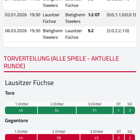
Steelers
Füchse
02.01.2026
19:30
Lausitzer
Bietigheim
1:2 OT
(0:0,1:1,0:0,0:1)
Füchse
Steelers
06.03.2026
19:30
Bietigheim
Lausitzer
5:2
(2:0,2:2,1:0)
Steelers
Füchse
TORVERTEILUNG (ALLE SPIELE - AKTUELLE
RUNDE)
Lausitzer Füchse
Tore
1.Drittel
2.Drittel
3.Drittel
OT
SO
45
54
51
1
3
Gegentore
1.Drittel
2.Drittel
3.Drittel
OT
SO
44
58
45
3
2