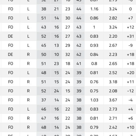
FO
L
38
21
23
44
1.16
3.24
0
FO
L
51
14
30
44
0.86
2.82
+7
FO
L
43
16
27
43
1
3.24
+12
DE
L
52
16
27
43
0.83
2.20
+31
FO
L
45
13
29
42
0.93
2.67
-9
DE
R
50
10
32
42
0.84
2.23
+18
FO
R
51
23
18
41
0.8
2.65
+18
FO
L
48
15
24
39
0.81
2.52
+20
FO
R
51
15
24
39
0.76
3.18
+11
FO
R
52
24
15
39
0.75
2.08
-12
FO
R
37
14
24
38
1.03
3.67
-4
FO
L
46
16
22
38
0.83
2.73
+4
FO
R
47
16
22
38
0.81
2.71
+6
FO
R
48
14
24
38
0.79
2.42
+10