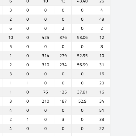
6
0
10
13
43.48
26
3
0
0
0
0
4
2
0
0
0
0
49
6
0
0
2
0
2
10
0
425
376
53.06
12
5
0
0
0
0
8
1
0
314
279
52.95
10
2
0
310
234
56.99
31
3
0
0
0
0
16
1
1
0
0
0
20
1
0
76
125
37.81
16
3
0
210
187
52.9
34
4
0
0
0
0
51
2
1
0
3
0
33
4
0
0
0
0
22