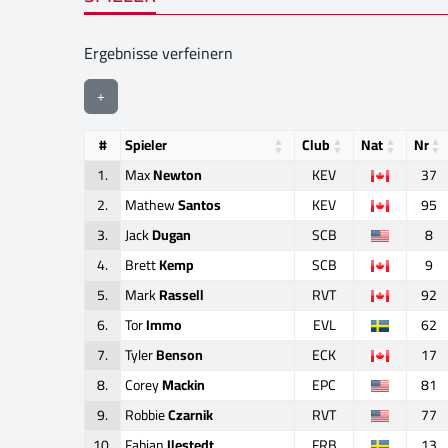
Ergebnisse verfeinern
+
#
Spieler
Club
Nat
Nr
1.
Max
Newton
KEV
37
2.
Mathew
Santos
KEV
95
3.
Jack
Dugan
SCB
8
4.
Brett
Kemp
SCB
9
5.
Mark
Rassell
RVT
92
6.
Tor
Immo
EVL
62
7.
Tyler
Benson
ECK
17
8.
Corey
Mackin
EPC
81
9.
Robbie
Czarnik
RVT
77
10.
Fabian
Ilestedt
FRB
13