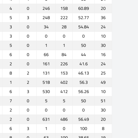
4
0
246
158
60.89
20
5
3
248
222
52.77
36
3
0
34
28
54.84
24
3
0
0
0
0
10
5
0
1
1
50
30
6
0
66
84
44
16
2
0
161
226
41.6
24
8
2
131
153
46.13
25
1
2
518
402
56.3
49
6
3
530
412
56.26
10
7
0
5
5
50
51
2
0
0
0
0
30
2
0
631
486
56.49
20
6
3
1
0
100
8
8
0
63
100
38.65
19