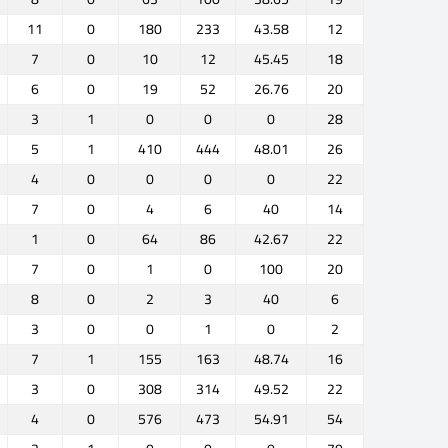
11
0
180
233
43.58
12
7
0
10
12
45.45
18
6
0
19
52
26.76
20
3
1
0
0
0
28
5
1
410
444
48.01
26
4
0
0
0
0
22
7
0
4
6
40
14
1
0
64
86
42.67
22
7
0
1
0
100
20
8
0
2
3
40
6
3
0
0
1
0
2
7
1
155
163
48.74
16
3
0
308
314
49.52
22
4
0
576
473
54.91
54