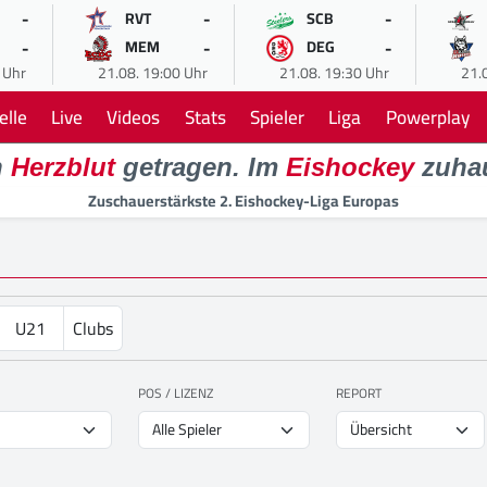
-
-
-
RVT
SCB
-
-
-
MEM
DEG
 Uhr
21.08. 19:00 Uhr
21.08. 19:30 Uhr
21.
elle
Live
Videos
Stats
Spieler
Liga
Powerplay
n
Herzblut
getragen. Im
Eishockey
zuha
Zuschauerstärkste 2. Eishockey-Liga Europas
U21
Clubs
POS / LIZENZ
REPORT