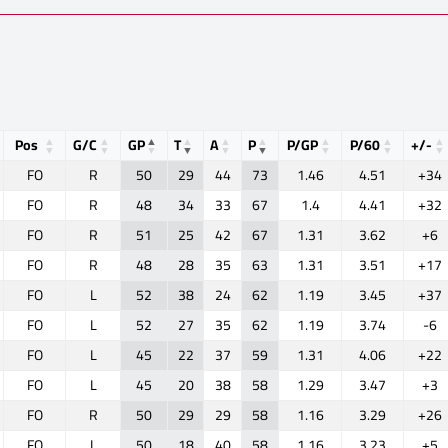
Pos
G/C
GP
T
A
P
P/GP
P/60
+/-
FO
R
50
29
44
73
1.46
4.51
+34
FO
R
48
34
33
67
1.4
4.41
+32
FO
R
51
25
42
67
1.31
3.62
+6
FO
R
48
28
35
63
1.31
3.51
+17
FO
L
52
38
24
62
1.19
3.45
+37
FO
L
52
27
35
62
1.19
3.74
-6
FO
L
45
22
37
59
1.31
4.06
+22
FO
L
45
20
38
58
1.29
3.47
+3
FO
R
50
29
29
58
1.16
3.29
+26
FO
L
50
18
40
58
1.16
3.23
+5