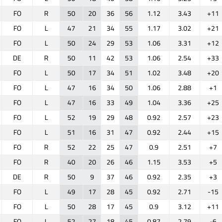
FO
R
50
20
36
56
1.12
3.43
+11
FO
L
47
21
34
55
1.17
3.02
+21
FO
L
50
24
29
53
1.06
3.31
+12
DE
R
50
11
42
53
1.06
2.54
+33
FO
L
50
17
34
51
1.02
3.48
+20
FO
L
47
16
34
50
1.06
2.88
+1
FO
L
47
16
33
49
1.04
3.36
+25
FO
L
52
19
29
48
0.92
2.57
+23
FO
L
51
16
31
47
0.92
2.44
+15
FO
R
52
22
25
47
0.9
2.51
+7
FO
R
40
20
26
46
1.15
3.53
+5
DE
R
50
9
37
46
0.92
2.35
+3
FO
L
49
17
28
45
0.92
2.71
-15
FO
L
50
28
17
45
0.9
3.12
+11
FO
L
52
27
18
45
0.87
2.79
-6