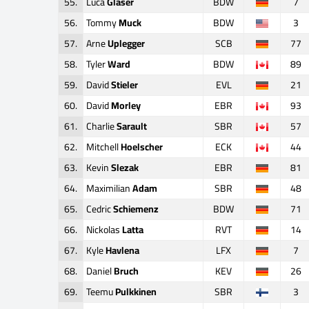
55.
Luca
Gläser
BDW
7
56.
Tommy
Muck
BDW
3
57.
Arne
Uplegger
SCB
77
58.
Tyler
Ward
BDW
89
59.
David
Stieler
EVL
21
60.
David
Morley
EBR
93
61.
Charlie
Sarault
SBR
57
62.
Mitchell
Hoelscher
ECK
44
63.
Kevin
Slezak
EBR
81
64.
Maximilian
Adam
SBR
48
65.
Cedric
Schiemenz
BDW
71
66.
Nickolas
Latta
RVT
14
67.
Kyle
Havlena
LFX
7
68.
Daniel
Bruch
KEV
26
69.
Teemu
Pulkkinen
SBR
3