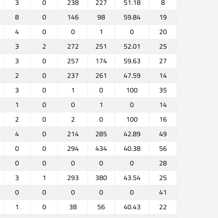
3
0
238
227
51.18
8
8
0
146
98
59.84
19
4
0
0
1
0
20
3
2
272
251
52.01
25
3
0
257
174
59.63
27
2
0
237
261
47.59
14
3
0
1
0
100
35
1
0
0
1
0
14
2
0
2
0
100
16
4
0
214
285
42.89
49
0
0
294
434
40.38
56
0
0
0
0
0
28
3
1
293
380
43.54
25
0
0
0
0
0
41
1
0
38
56
40.43
22