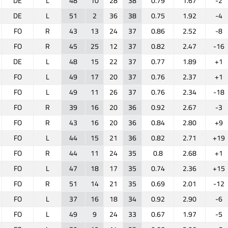
DE
L
48
10
28
38
0.79
1.67
-2
DE
L
51
2
36
38
0.75
1.92
-4
FO
R
43
13
24
37
0.86
2.52
-8
FO
R
45
25
12
37
0.82
2.47
-16
DE
L
48
15
22
37
0.77
1.89
+1
FO
L
49
17
20
37
0.76
2.37
+1
FO
L
49
11
26
37
0.76
2.34
-18
FO
R
39
16
20
36
0.92
2.67
-3
FO
R
43
16
20
36
0.84
2.80
+9
FO
L
44
15
21
36
0.82
2.71
+19
FO
R
44
11
24
35
0.8
2.68
+1
FO
L
47
18
17
35
0.74
2.36
+15
FO
R
51
14
21
35
0.69
2.01
-12
FO
L
37
16
18
34
0.92
2.90
-6
FO
L
49
9
24
33
0.67
1.97
-5