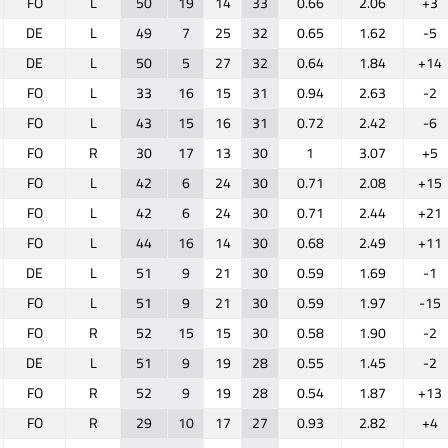
FO
L
50
19
14
33
0.66
2.06
+3
DE
L
49
7
25
32
0.65
1.62
-5
DE
L
50
5
27
32
0.64
1.84
+14
FO
L
33
16
15
31
0.94
2.63
-2
FO
L
43
15
16
31
0.72
2.42
-6
FO
R
30
17
13
30
1
3.07
+5
FO
L
42
6
24
30
0.71
2.08
+15
FO
L
42
6
24
30
0.71
2.44
+21
FO
L
44
16
14
30
0.68
2.49
+11
DE
L
51
9
21
30
0.59
1.69
-1
FO
L
51
9
21
30
0.59
1.97
-15
FO
R
52
15
15
30
0.58
1.90
-2
DE
L
51
9
19
28
0.55
1.45
-2
FO
R
52
9
19
28
0.54
1.87
+13
FO
R
29
10
17
27
0.93
2.82
+4