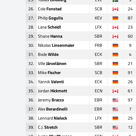
26.
Cole
Fonstad
SCB
24
27.
Philip
Gogulla
KEV
87
28.
Lane
Scheidl
LFX
23
29.
Shane
Hanna
SBR
60
30.
Nikolas
Linsenmaier
FRB
9
31.
Bode
Wilde
ECK
4
32.
Ville
Järveläinen
SBR
21
33.
Mike
Fischer
SCB
91
34.
Yannik
Valenti
ECK
26
35.
Jordan
Hickmott
ECN
61
36.
Jeremy
Bracco
EBR
97
37.
Alex
Berardinelli
EBR
7
38.
Lennard
Nieleck
LFX
25
39.
C.J.
Stretch
SBR
12