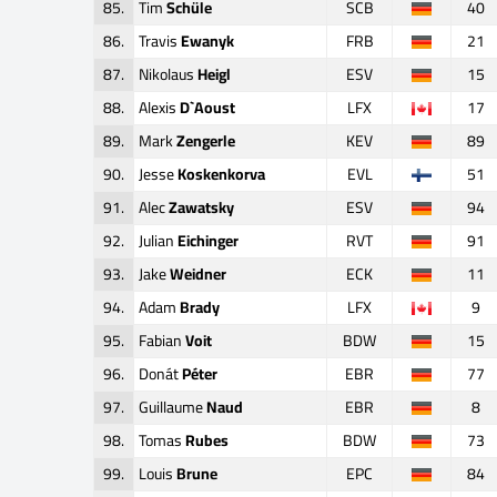
85.
Tim
Schüle
SCB
40
86.
Travis
Ewanyk
FRB
21
87.
Nikolaus
Heigl
ESV
15
88.
Alexis
D`Aoust
LFX
17
89.
Mark
Zengerle
KEV
89
90.
Jesse
Koskenkorva
EVL
51
91.
Alec
Zawatsky
ESV
94
92.
Julian
Eichinger
RVT
91
93.
Jake
Weidner
ECK
11
94.
Adam
Brady
LFX
9
95.
Fabian
Voit
BDW
15
96.
Donát
Péter
EBR
77
97.
Guillaume
Naud
EBR
8
98.
Tomas
Rubes
BDW
73
99.
Louis
Brune
EPC
84