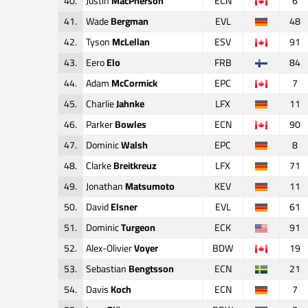
40.
Justin
MacPherson
ECN
6
41.
Wade
Bergman
EVL
48
42.
Tyson
McLellan
ESV
91
43.
Eero
Elo
FRB
84
44.
Adam
McCormick
EPC
7
45.
Charlie
Jahnke
LFX
11
46.
Parker
Bowles
ECN
90
47.
Dominic
Walsh
EPC
8
48.
Clarke
Breitkreuz
LFX
71
49.
Jonathan
Matsumoto
KEV
11
50.
David
Elsner
EVL
61
51.
Dominic
Turgeon
ECK
91
52.
Alex-Olivier
Voyer
BDW
19
53.
Sebastian
Bengtsson
ECN
21
54.
Davis
Koch
ECN
7