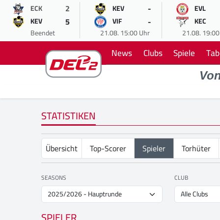
2
-
ECK
KEV
EVL
5
-
KEV
VIF
KEC
Beendet
21.08. 15:00 Uhr
21.08. 19:00
News
Clubs
Spiele
Tab
Vo
STATISTIKEN
Übersicht
Top-Scorer
Spieler
Torhüter
SEASONS
CLUB
SPIELER