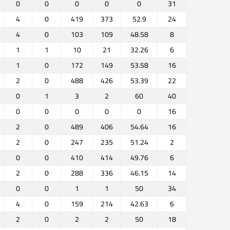
0
0
0
0
0
31
4
0
419
373
52.9
24
4
0
103
109
48.58
8
1
1
10
21
32.26
6
1
0
172
149
53.58
16
2
0
488
426
53.39
22
0
1
3
2
60
40
0
0
0
0
0
16
2
0
489
406
54.64
16
2
0
247
235
51.24
2
0
0
410
414
49.76
6
2
0
288
336
46.15
14
0
0
1
1
50
34
4
0
159
214
42.63
6
2
0
2
2
50
18