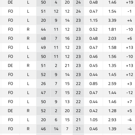
DE
L
50
4
20
24
0.48
1.46
+19
FO
L
51
12
12
24
0.47
1.54
-1
FO
L
20
9
14
23
1.15
3.39
+4
FO
R
44
11
12
23
0.52
1.81
-10
FO
R
48
7
16
23
0.48
2.03
+6
FO
L
49
11
12
23
0.47
1.58
+13
FO
L
50
11
12
23
0.46
1.56
-10
DE
R
51
2
21
23
0.45
1.35
+13
FO
L
52
9
14
23
0.44
1.45
+12
FO
L
26
7
15
22
0.85
2.59
+3
FO
L
47
7
15
22
0.47
1.44
-12
FO
L
50
9
13
22
0.44
1.46
+7
DE
R
52
2
20
22
0.42
1.28
+5
FO
L
20
6
15
21
1.05
2.93
-4
FO
R
46
14
7
21
0.46
1.39
-4