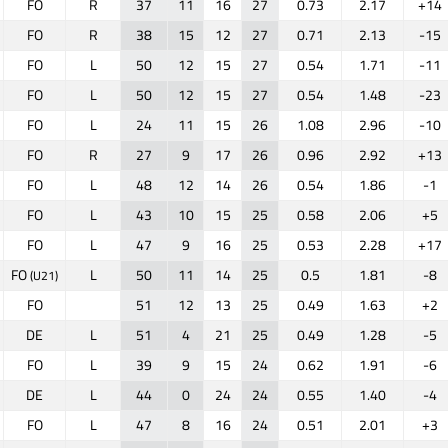
FO
R
37
11
16
27
0.73
2.17
+14
FO
R
38
15
12
27
0.71
2.13
-15
FO
L
50
12
15
27
0.54
1.71
-11
FO
L
50
12
15
27
0.54
1.48
-23
FO
L
24
11
15
26
1.08
2.96
-10
FO
R
27
9
17
26
0.96
2.92
+13
FO
L
48
12
14
26
0.54
1.86
-1
FO
L
43
10
15
25
0.58
2.06
+5
FO
L
47
9
16
25
0.53
2.28
+17
FO
L
50
11
14
25
0.5
1.81
-8
(U21)
FO
51
12
13
25
0.49
1.63
+2
DE
L
51
4
21
25
0.49
1.28
-5
FO
L
39
9
15
24
0.62
1.91
-6
DE
L
44
0
24
24
0.55
1.40
-4
FO
L
47
8
16
24
0.51
2.01
+3