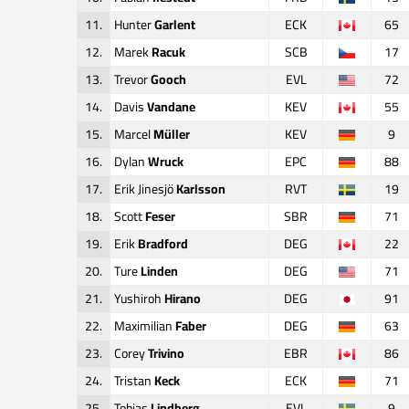
11.
Hunter
Garlent
ECK
65
12.
Marek
Racuk
SCB
17
13.
Trevor
Gooch
EVL
72
14.
Davis
Vandane
KEV
55
15.
Marcel
Müller
KEV
9
16.
Dylan
Wruck
EPC
88
17.
Erik Jinesjö
Karlsson
RVT
19
18.
Scott
Feser
SBR
71
19.
Erik
Bradford
DEG
22
20.
Ture
Linden
DEG
71
21.
Yushiroh
Hirano
DEG
91
22.
Maximilian
Faber
DEG
63
23.
Corey
Trivino
EBR
86
24.
Tristan
Keck
ECK
71
25.
Tobias
Lindberg
EVL
9