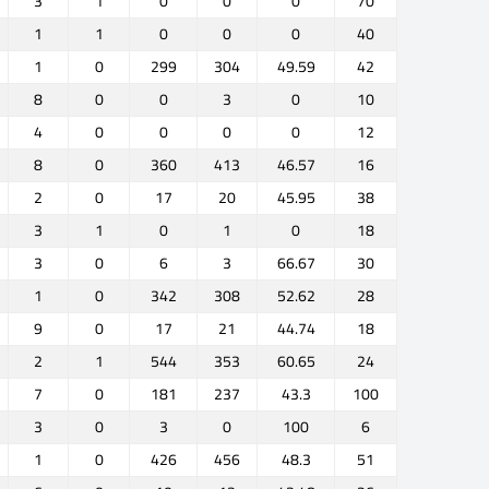
3
1
0
0
0
70
1
1
0
0
0
40
1
0
299
304
49.59
42
8
0
0
3
0
10
4
0
0
0
0
12
8
0
360
413
46.57
16
2
0
17
20
45.95
38
3
1
0
1
0
18
3
0
6
3
66.67
30
1
0
342
308
52.62
28
9
0
17
21
44.74
18
2
1
544
353
60.65
24
7
0
181
237
43.3
100
3
0
3
0
100
6
1
0
426
456
48.3
51