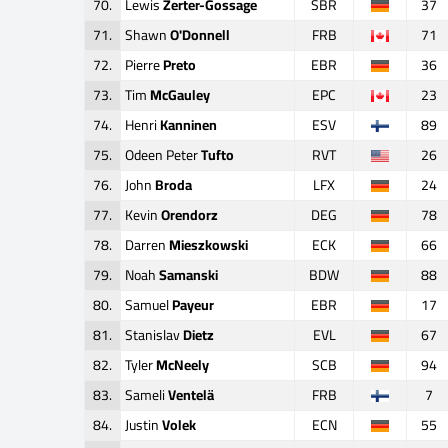
70.
Lewis
Zerter-Gossage
SBR
37
71.
Shawn
O'Donnell
FRB
71
72.
Pierre
Preto
EBR
36
73.
Tim
McGauley
EPC
23
74.
Henri
Kanninen
ESV
89
75.
Odeen Peter
Tufto
RVT
26
76.
John
Broda
LFX
24
77.
Kevin
Orendorz
DEG
78
78.
Darren
Mieszkowski
ECK
66
79.
Noah
Samanski
BDW
88
80.
Samuel
Payeur
EBR
17
81.
Stanislav
Dietz
EVL
67
82.
Tyler
McNeely
SCB
94
83.
Sameli
Ventelä
FRB
7
84.
Justin
Volek
ECN
55