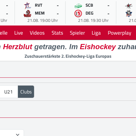
-
-
-
RVT
SCB
-
-
-
MEM
DEG
 Uhr
21.08. 19:00 Uhr
21.08. 19:30 Uhr
21.
elle
Live
Videos
Stats
Spieler
Liga
Powerplay
n
Herzblut
getragen. Im
Eishockey
zuha
Zuschauerstärkste 2. Eishockey-Liga Europas
U21
Clubs