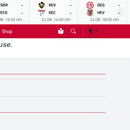
-
-
-
SBR
KEV
DEG
-
-
-
ECK
KEC
HEV
08. 19:30 Uhr
22.08. 14:00 Uhr
22.08. 18:00 Uhr
Shop
use.