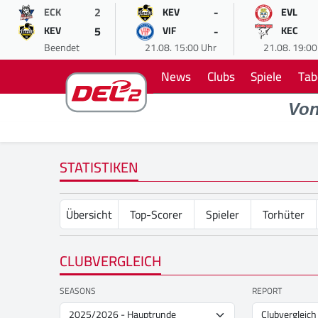
2
-
ECK
KEV
EVL
5
-
KEV
VIF
KEC
Beendet
21.08. 15:00 Uhr
21.08. 19:00
News
Clubs
Spiele
Tab
Vo
STATISTIKEN
Übersicht
Top-Scorer
Spieler
Torhüter
CLUBVERGLEICH
SEASONS
REPORT