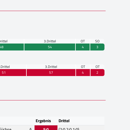
rittel
3.Drittel
OT
SO
48
54
4
3
.Drittel
3.Drittel
OT
OT
51
57
4
2
Ergebnis
Drittel
 Füchse
A
5:0
(2:0,2:0,1:0)