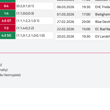
0:4
(0:2,0:1,0:1)
06.03.2026
19:30
EHC Freib
1:4
(1:1,0:0,0:3)
01.03.2026
17:00
Bietighei
4:5 OT
(1:1,1:2,2:1,0:1)
27.02.2026
20:00
Blue Devi
7:3
(1:1,4:0,2:2)
22.02.2026
15:00
EC Bad N
4:3 SO
(1:1,0:1,2:1,0:0,1:0)
20.02.2026
19:30
EV Lands
y)
nalty)
die Heimspiele)