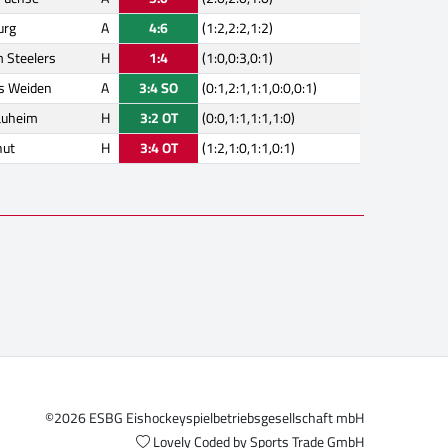
urg
A
4:6
(1:2,2:2,1:2)
m Steelers
H
1:4
(1:0,0:3,0:1)
ls Weiden
A
3:4 SO
(0:1,2:1,1:1,0:0,0:1)
auheim
H
3:2 OT
(0:0,1:1,1:1,1:0)
hut
H
3:4 OT
(1:2,1:0,1:1,0:1)
©2026 ESBG Eishockeyspielbetriebsgesellschaft mbH
Lovely Coded by
Sports Trade GmbH