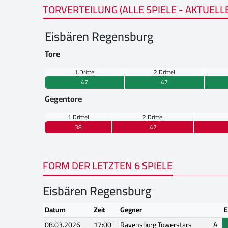
TORVERTEILUNG (ALLE SPIELE - AKTUELL
Eisbären Regensburg
Tore
1.Drittel
2.Drittel
47
47
Gegentore
1.Drittel
2.Drittel
38
47
FORM DER LETZTEN 6 SPIELE
Eisbären Regensburg
Datum
Zeit
Gegner
E
08.03.2026
17:00
Ravensburg Towerstars
A