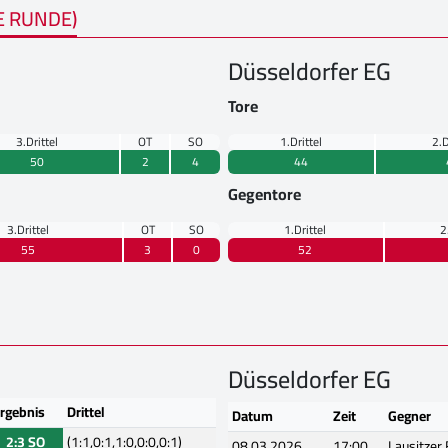
E RUNDE)
Düsseldorfer EG
Tore
3.Drittel
OT
SO
1.Drittel
2.D
50
2
4
44
Gegentore
3.Drittel
OT
SO
1.Drittel
2
55
3
0
52
Düsseldorfer EG
rgebnis
Drittel
Datum
Zeit
Gegner
2:3 SO
(1:1,0:1,1:0,0:0,0:1)
08.03.2026
17:00
Lausitzer