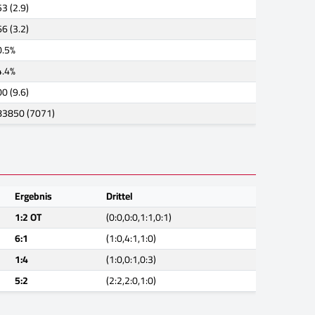
3 (2.9)
6 (3.2)
0.5%
4.4%
0 (9.6)
83850 (7071)
Ergebnis
Drittel
1:2 OT
(0:0,0:0,1:1,0:1)
6:1
(1:0,4:1,1:0)
1:4
(1:0,0:1,0:3)
5:2
(2:2,2:0,1:0)