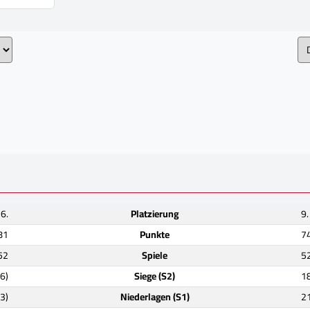
6.
Platzierung
9.
81
Punkte
7
52
Spiele
5
(6)
Siege (S2)
18
(3)
Niederlagen (S1)
21