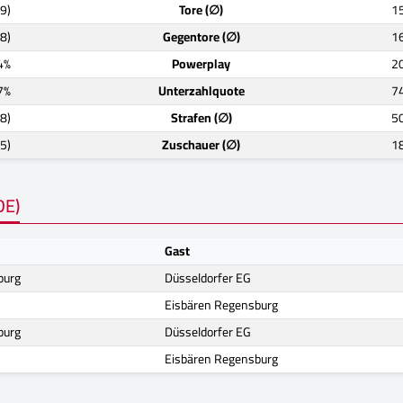
9)
Tore (∅)
15
8)
Gegentore (∅)
16
4%
Powerplay
2
7%
Unterzahlquote
7
8)
Strafen (∅)
50
5)
Zuschauer (∅)
1
DE)
Gast
burg
Düsseldorfer EG
Eisbären Regensburg
burg
Düsseldorfer EG
Eisbären Regensburg