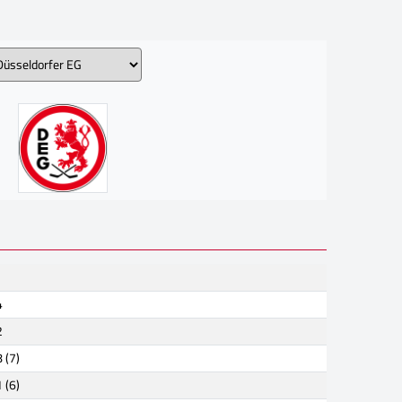
4
2
 (7)
 (6)