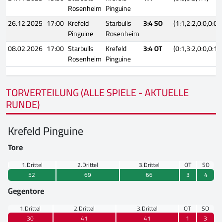
Rosenheim
Pinguine
26.12.2025
17:00
Krefeld
Starbulls
3:4 SO
(1:1,2:2,0:0,0:0,
Pinguine
Rosenheim
08.02.2026
17:00
Starbulls
Krefeld
3:4 OT
(0:1,3:2,0:0,0:1)
Rosenheim
Pinguine
TORVERTEILUNG (ALLE SPIELE - AKTUELLE
RUNDE)
Krefeld Pinguine
Tore
1.Drittel
2.Drittel
3.Drittel
OT
SO
52
69
66
3
4
Gegentore
1.Drittel
2.Drittel
3.Drittel
OT
SO
30
41
41
1
3