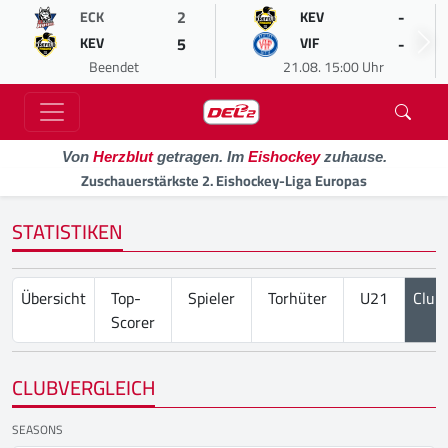
2
-
ECK
KEV
5
-
KEV
VIF
Beendet
21.08. 15:00 Uhr
Von
Herzblut
getragen. Im
Eishockey
zuhause.
Zuschauerstärkste 2. Eishockey-Liga Europas
STATISTIKEN
Übersicht
Top-
Spieler
Torhüter
U21
Club
Scorer
CLUBVERGLEICH
SEASONS