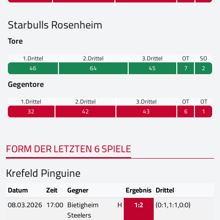
Starbulls Rosenheim
Tore
1.Drittel
2.Drittel
3.Drittel
OT
SO
46
64
45
7
2
Gegentore
1.Drittel
2.Drittel
3.Drittel
OT
OT
32
42
43
6
1
FORM DER LETZTEN 6 SPIELE
Krefeld Pinguine
Datum
Zeit
Gegner
Ergebnis
Drittel
08.03.2026
17:00
Bietigheim
H
1:2
(0:1,1:1,0:0)
Steelers