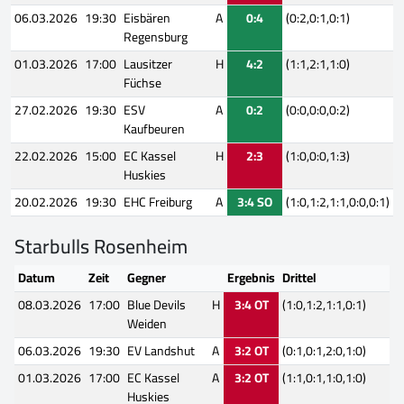
06.03.2026
19:30
Eisbären
A
0:4
(0:2,0:1,0:1)
Regensburg
01.03.2026
17:00
Lausitzer
H
4:2
(1:1,2:1,1:0)
Füchse
27.02.2026
19:30
ESV
A
0:2
(0:0,0:0,0:2)
Kaufbeuren
22.02.2026
15:00
EC Kassel
H
2:3
(1:0,0:0,1:3)
Huskies
20.02.2026
19:30
EHC Freiburg
A
3:4 SO
(1:0,1:2,1:1,0:0,0:1)
Starbulls Rosenheim
Datum
Zeit
Gegner
Ergebnis
Drittel
08.03.2026
17:00
Blue Devils
H
3:4 OT
(1:0,1:2,1:1,0:1)
Weiden
06.03.2026
19:30
EV Landshut
A
3:2 OT
(0:1,0:1,2:0,1:0)
01.03.2026
17:00
EC Kassel
A
3:2 OT
(1:1,0:1,1:0,1:0)
Huskies