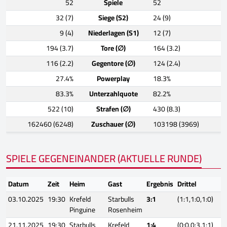
52
Spiele
52
32 (7)
Siege (S2)
24 (9)
9 (4)
Niederlagen (S1)
12 (7)
194 (3.7)
Tore (∅)
164 (3.2)
116 (2.2)
Gegentore (∅)
124 (2.4)
27.4%
Powerplay
18.3%
83.3%
Unterzahlquote
82.2%
522 (10)
Strafen (∅)
430 (8.3)
162460 (6248)
Zuschauer (∅)
103198 (3969)
SPIELE GEGENEINANDER (AKTUELLE RUNDE)
Datum
Zeit
Heim
Gast
Ergebnis
Drittel
03.10.2025
19:30
Krefeld
Starbulls
3:1
(1:1,1:0,1:0)
Pinguine
Rosenheim
21.11.2025
19:30
Starbulls
Krefeld
1:4
(0:0,0:3,1:1)