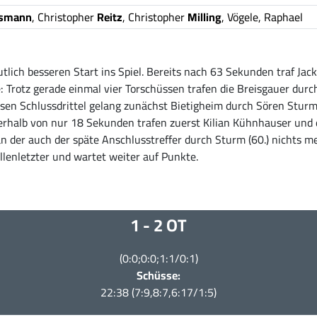
smann
, Christopher
Reitz
, Christopher
Milling
, Vögele, Raphael
tlich besseren Start ins Spiel. Bereits nach 63 Sekunden traf Jac
e: Trotz gerade einmal vier Torschüssen trafen die Breisgauer durch
iosen Schlussdrittel gelang zunächst Bietigheim durch Sören Stur
erhalb von nur 18 Sekunden trafen zuerst Kilian Kühnhauser und 
an der auch der späte Anschlusstreffer durch Sturm (60.) nichts m
ellenletzter und wartet weiter auf Punkte.
1 - 2 OT
(0:0;0:0;1:1/0:1)
Schüsse:
22:38 (7:9,8:7,6:17/1:5)