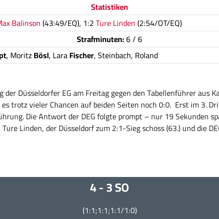
Statistiken
ax Balinson
(43:49/EQ), 1:2
Ture Linden
(2:54/OT/EQ)
Strafminuten:
6 / 6
pt
, Moritz
Bösl
, Lara
Fischer
, Steinbach, Roland
eg der Düsseldorfer EG am Freitag gegen den Tabellenführer aus K
 trotz vieler Chancen auf beiden Seiten noch 0:0. Erst im 3. Dritt
ührung. Die Antwort der DEG folgte prompt – nur 19 Sekunden spä
h Ture Linden, der Düsseldorf zum 2:1-Sieg schoss (63.) und die D
4 - 3 SO
(1:1;1:1;1:1/1:0)