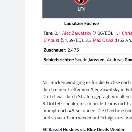
LFX
Lausitzer Füchse
Tore:
0:1
Alec Zawatsky
(7:06/EQ), 1:1
Chri
D`Aoust
(51:59/EQ), 3:3
Max Oswald
(52:44
Zuschauer:
2.475
Schiedsrichter:
Seedo
Janssen
, Andreas
Gaw
Mit Rückenwind ging es für die Füchse nach 
durch einen Treffer von Alec Zawatsky in Fü
Drittel war durch Strafen geprägt, vor alle
3. Drittel schenkten sich beide Teams nichts
prompt nach 45 Sekunden. Die Overtime blieb
und so sein Team wieder auf Erfolgskurs bra
EC Kassel Huskies vs. Blue Devils Weiden