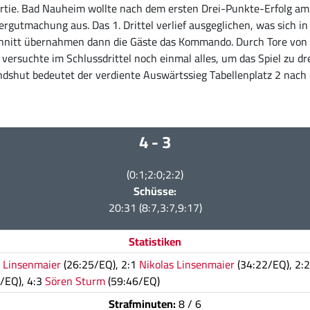
Partie. Bad Nauheim wollte nach dem ersten Drei-Punkte-Erfolg am
rgutmachung aus. Das 1. Drittel verlief ausgeglichen, was sich 
chnitt übernahmen dann die Gäste das Kommando. Durch Tore von Tr
ersuchte im Schlussdrittel noch einmal alles, um das Spiel zu dr
ndshut bedeutet der verdiente Auswärtssieg Tabellenplatz 2 nach 
4 - 3
(0:1;2:0;2:2)
Schüsse:
20:31 (8:7,3:7,9:17)
Statistiken
s Linsenmaier
(26:25/EQ), 2:1
Nikolas Linsenmaier
(34:22/EQ), 2:
/EQ), 4:3
Sören Sturm
(59:46/EQ)
Strafminuten:
8 / 6