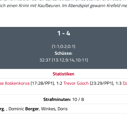
 sich einen Krimi mit Kaufbeuren. Im Abendspiel gewann Krefeld me
1 - 4
(1:1;0:2;0:1)
Schüsse:
32:37 (13:12,9:14,10:11)
Statistiken
sse Koskenkorva
(17:28/PP1), 1:2
Trevor Gooch
(23:29/PP1), 1:3
Da
Strafminuten:
10 / 8
erg
,
, Dominic
Borger
, Winkes, Doris