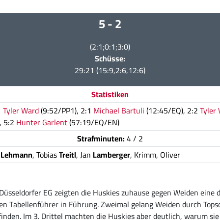
5 - 2
(2:1;0:1;3:0)
Schüsse:
29:21 (15:9,2:6,12:6)
Statistiken
1
Tyler Ward
(9:52/PP1), 2:1
Michael Bartuli
(12:45/EQ), 2:2
Tyler
, 5:2
Hunter Garlent
(57:19/EQ/EN)
Strafminuten:
4 / 2
n
Lehmann
, Tobias
Treitl
, Jan
Lamberger
, Krimm, Oliver
Düsseldorfer EG zeigten die Huskies zuhause gegen Weiden eine d
 Tabellenführer in Führung. Zweimal gelang Weiden durch Topscor
finden. Im 3. Drittel machten die Huskies aber deutlich, warum sie