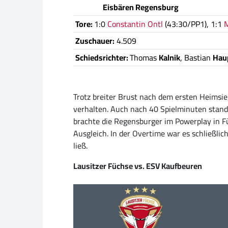
Eisbären Regensburg
Tore:
1:0
Constantin Ontl
(43:30/PP1), 1:1
M
Zuschauer:
4.509
Schiedsrichter:
Thomas
Kalnik
, Bastian
Hau
Trotz breiter Brust nach dem ersten Heimsi
verhalten. Auch nach 40 Spielminuten stand es
brachte die Regensburger im Powerplay in F
Ausgleich. In der Overtime war es schließlic
ließ.
Lausitzer Füchse vs. ESV Kaufbeuren