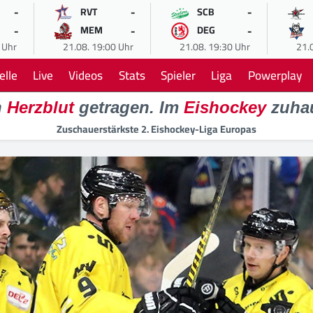
-
-
-
RVT
SCB
-
-
-
MEM
DEG
 Uhr
21.08. 19:00 Uhr
21.08. 19:30 Uhr
21.
elle
Live
Videos
Stats
Spieler
Liga
Powerplay
n
Herzblut
getragen. Im
Eishockey
zuha
Zuschauerstärkste 2. Eishockey-Liga Europas