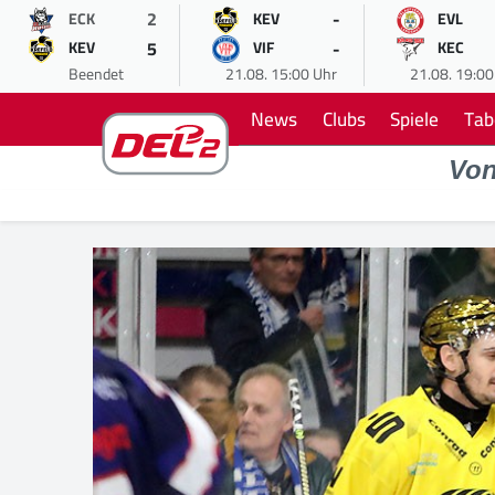
2
-
ECK
KEV
EVL
5
-
KEV
VIF
KEC
Beendet
21.08. 15:00 Uhr
21.08. 19:00
News
Clubs
Spiele
Tab
Vo