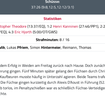
Schüsse:
37:26 (9:8,12:5,12:12/3:1)
Statistiken
stopher Theodore
(13:37/EQ), 1:2
Henri Kanninen
(27:46/PP1), 2:
/EQ), 4:3
Eric Hjorth
(5:00/OT/GWS)
Strafminuten:
8 / 16
lik
, Lukas
Pfriem
, Simon
Hintermeier
, Reimann, Thomas
dem Erfolg in Weiden am Freitag zurück nach Hause. Doch zunächst
hrung gingen. Fünf Minuten später gelang den Füchsen durch Chri
m Kaufbeuren musste häufig in Unterzahl agieren. Beide Teams tra
. Die Füchse gingen kurzzeitig durch Alexis D’Aoust in Führung (52
 torlos, im Penaltyschießen war es schließlich Füchse-Verteidige
chte.