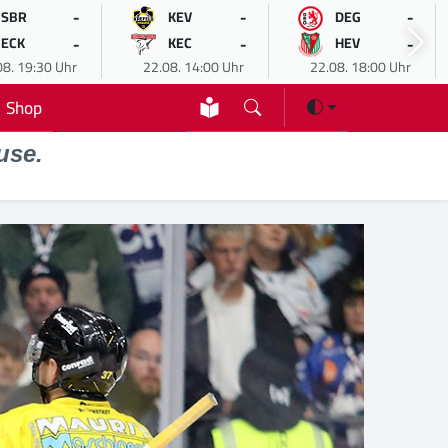
-
-
-
SBR
KEV
DEG
-
-
-
ECK
KEC
HEV
08. 19:30 Uhr
22.08. 14:00 Uhr
22.08. 18:00 Uhr
Shop
use.