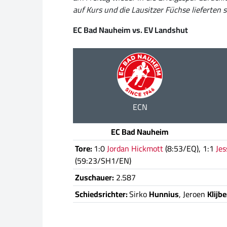
auf Kurs und die Lausitzer Füchse lieferten
EC Bad Nauheim vs. EV Landshut
ECN
EC Bad Nauheim
Tore:
1:0
Jordan Hickmott
(8:53/EQ), 1:1
Je
(59:23/SH1/EN)
Zuschauer:
2.587
Schiedsrichter:
Sirko
Hunnius
, Jeroen
Klijb