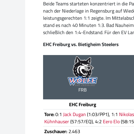
Beide Teams starteten konzentriert in die 
nach der Niederlage in Regensburg auf Wiede
leistungsgerechten 1:1 zeigte. Im Mittelabs
stand es nach 40 Minuten 1:3. Bad Nauheim v
schließlich den 1:4-Endstand. Für den EV La
EHC Freiburg vs. Bietigheim Steelers
FRB
EHC Freiburg
Tore:
0:1
Jack Dugan
(1:03/PP1), 1:1
Nikola
Kühnhauser
(57:57/EQ), 4:2
Eero Elo
(58:15
Zuschauer:
2.463