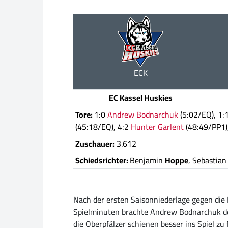
ECK
EC Kassel Huskies
Tore:
1:0
Andrew Bodnarchuk
(5:02/EQ), 1:
(45:18/EQ), 4:2
Hunter Garlent
(48:49/PP1)
Zuschauer:
3.612
Schiedsrichter:
Benjamin
Hoppe
, Sebastia
Nach der ersten Saisonniederlage gegen die 
Spielminuten brachte Andrew Bodnarchuk den
die Oberpfälzer schienen besser ins Spiel zu 