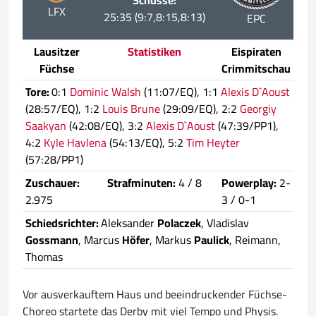
Schüsse:
LFX
25:35 (9:7,8:15,8:13)
EPC
Lausitzer
Statistiken
Eispiraten
Füchse
Crimmitschau
Tore:
0:1
Dominic Walsh
(11:07/EQ), 1:1
Alexis D`Aoust
(28:57/EQ), 1:2
Louis Brune
(29:09/EQ), 2:2
Georgiy
Saakyan
(42:08/EQ), 3:2
Alexis D`Aoust
(47:39/PP1),
4:2
Kyle Havlena
(54:13/EQ), 5:2
Tim Heyter
(57:28/PP1)
Zuschauer:
Strafminuten:
4 / 8
Powerplay:
2-
2.975
3 / 0-1
Schiedsrichter:
Aleksander
Polaczek
, Vladislav
Gossmann
, Marcus
Höfer
, Markus
Paulick
, Reimann,
Thomas
Vor ausverkauftem Haus und beeindruckender Füchse-
Choreo startete das Derby mit viel Tempo und Physis.