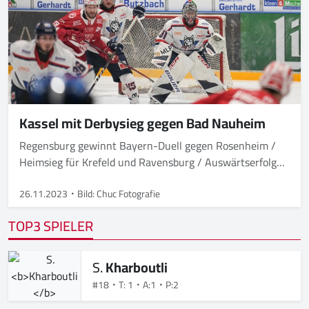
Kassel mit Derbysieg gegen Bad Nauheim
Regensburg gewinnt Bayern-Duell gegen Rosenheim /
Heimsieg für Krefeld und Ravensburg / Auswärtserfolg
für Weißwasser, Selb und Landshut
26.11.2023
Bild: Chuc Fotografie
TOP3 SPIELER
S.
Kharboutli
#18
T: 1
A:1
P:2