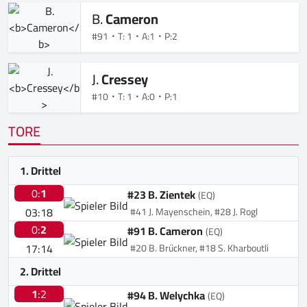
B.
Cameron
#91
T: 1
A:1
P:2
J.
Cressey
#10
T: 1
A:0
P:1
TORE
1. Drittel
0:
1
#23 B. Zientek
(EQ)
03:18
#41 J. Mayenschein, #28 J. Rogl
0:
2
#91 B. Cameron
(EQ)
17:14
#20 B. Brückner, #18 S. Kharboutli
2. Drittel
1
:2
#94 B. Welychka
(EQ)