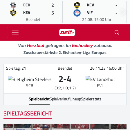
2
-
ECK
KEV
5
-
KEV
VIF
Beendet
21.08. 15:00 Uhr
Von
Herzblut
getragen. Im
Eishockey
zuhause.
Zuschauerstärkste 2. Eishockey-Liga Europas
Spieltag: 21
Beendet
26.11.23 16:00 Uhr
2
-
4
SCB
EVL
(0:2;1:0;1:2)
Spielbericht
Spielverlauf
Lineup
Spielerstats
SPIELTAGSBERICHT