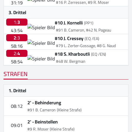
31:19
#16 P. Zerressen, #9 R. Moser
3. Drittel
1:
3
#10 J. Kornelli
(PP1)
43:54
#91 B. Cameron, #42 N. Pageau
2
:3
#10 J. Cressey
(EQ /EA)
58:16
#79 L. Zerter-Gossage, #8 G. Naud
2:
4
#18 S. Kharboutli
(EQ /EN)
58:54
#48 W. Bergman
STRAFEN
1. Drittel
2' -
Behinderung
08:12
#91 B. Cameron
(Kleine Strafe)
2' -
Beinstellen
09:01
#9 R. Moser
(Kleine Strafe)