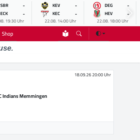
-
-
-
SBR
KEV
DEG
-
-
-
ECK
KEC
HEV
08. 19:30 Uhr
22.08. 14:00 Uhr
22.08. 18:00 Uhr
Shop
use.
18.09.26 20:00 Uhr
C Indians Memmingen
M