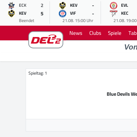
2
-
ECK
KEV
EVL
5
-
KEV
VIF
KEC
Beendet
21.08. 15:00 Uhr
21.08. 19:00
News
Clubs
Spiele
Tab
Vo
Spieltag: 1
Blue Devils W