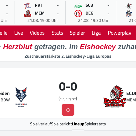
-
-
-
RVT
SCB
-
-
-
MEM
DEG
 Uhr
21.08. 19:00 Uhr
21.08. 19:30 Uhr
21.
elle
Live
Videos
Stats
Spieler
Liga
Powerplay
n
Herzblut
getragen. Im
Eishockey
zuha
Zuschauerstärkste 2. Eishockey-Liga Europas
0
-
0
eiden
ECD
(-:-;-:-;-:-)
BDW
ME
Spielverlauf
Spielbericht
Lineup
Spielerstats