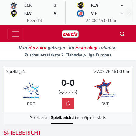
2
-
ECK
KEV
5
-
KEV
VIF
Beendet
21.08. 15:00 Uhr
Von
Herzblut
getragen. Im
Eishockey
zuhause.
Zuschauerstärkste 2. Eishockey-Liga Europas
Spieltag: 4
27.09.26 16:00 Uhr
0
-
0
(-:-;-:-;-:-)
DRE
RVT
Spielverlauf
Spielbericht
Lineup
Spielerstats
SPIELBERICHT