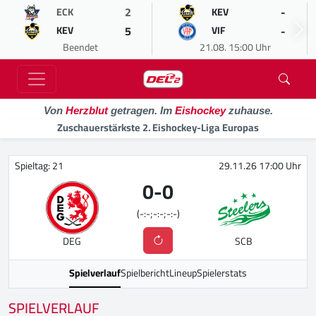
2
-
ECK
KEV
5
-
KEV
VIF
Beendet
21.08. 15:00 Uhr
Von
Herzblut
getragen. Im
Eishockey
zuhause.
Zuschauerstärkste 2. Eishockey-Liga Europas
Spieltag: 21
29.11.26 17:00 Uhr
0
-
0
(-:-;-:-;-:-)
DEG
SCB
Spielverlauf
Spielbericht
Lineup
Spielerstats
SPIELVERLAUF