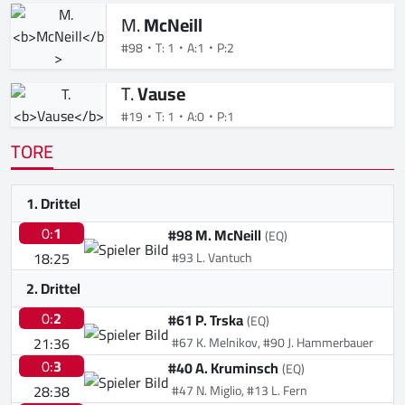
M.
McNeill
#98
T: 1
A:1
P:2
T.
Vause
#19
T: 1
A:0
P:1
TORE
1. Drittel
0:
1
#98 M. McNeill
(EQ)
18:25
#93 L. Vantuch
2. Drittel
0:
2
#61 P. Trska
(EQ)
21:36
#67 K. Melnikov, #90 J. Hammerbauer
0:
3
#40 A. Kruminsch
(EQ)
28:38
#47 N. Miglio, #13 L. Fern