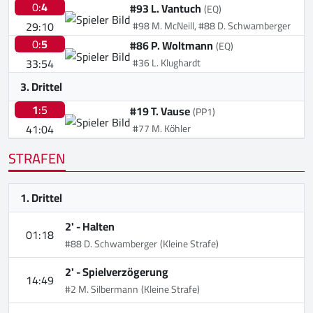
0:
4
#93 L. Vantuch
(EQ)
29:10
#98 M. McNeill, #88 D. Schwamberger
0:
5
#86 P. Woltmann
(EQ)
33:54
#36 L. Klughardt
3. Drittel
1
:5
#19 T. Vause
(PP1)
41:04
#77 M. Köhler
STRAFEN
1. Drittel
2' -
Halten
01:18
#88 D. Schwamberger
(Kleine Strafe)
2' -
Spielverzögerung
14:49
#2 M. Silbermann
(Kleine Strafe)