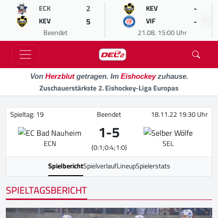
2
-
ECK
KEV
5
-
KEV
VIF
Beendet
21.08. 15:00 Uhr
Von
Herzblut
getragen. Im
Eishockey
zuhause.
Zuschauerstärkste 2. Eishockey-Liga Europas
Spieltag: 19
Beendet
18.11.22 19:30 Uhr
1
-
5
ECN
SEL
(0:1;0:4;1:0)
Spielbericht
Spielverlauf
Lineup
Spielerstats
SPIELTAGSBERICHT