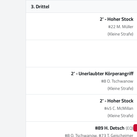
3. Drittel
2' -
Hoher Stock
#22 M. Müller
(Kleine Strafe)
2' -
Unerlaubter Körperangriff
#8 O. Tschwanow
(Kleine Strafe)
2' -
Hoher Stock
#45 C. McMillan
(Kleine Strafe)
#89 H. Detsch
(EQ)
#8 O. Tschwanow, #73 T. Geischeimer