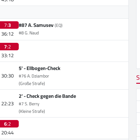
7:
3
#87 A. Samusev
(EQ)
#8 G. Naud
36:12
7
:2
33:12
5' -
Ellbogen-Check
30:30
S
#76 A. Dziambor
(Große Strafe)
2' -
Check gegen die Bande
22:23
#7 S. Berry
(Kleine Strafe)
6
:2
20:44