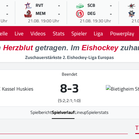
-
-
-
RVT
SCB
-
-
-
MEM
DEG
 Uhr
21.08. 19:00 Uhr
21.08. 19:30 Uhr
21.
elle
Live
Videos
Stats
Spieler
Liga
Powerplay
n
Herzblut
getragen. Im
Eishockey
zuha
Zuschauerstärkste 2. Eishockey-Liga Europas
Beendet
8
-
3
(5:2;2:1;1:0)
Spielbericht
Spielverlauf
Lineup
Spielerstats
T