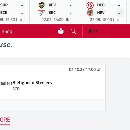
-
-
-
SBR
KEV
DEG
-
-
-
ECK
KEC
HEV
08. 19:30 Uhr
22.08. 14:00 Uhr
22.08. 18:00 Uhr
Shop
use.
01.10.23 17:00 Uhr
Bietigheim Steelers
SCB
ORE