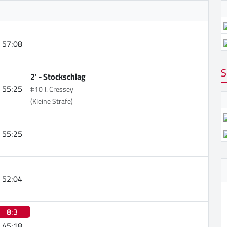
57:08
S
2' -
Stockschlag
55:25
#10 J. Cressey
(Kleine Strafe)
55:25
52:04
8
:3
45:18