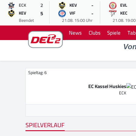
2
-
ECK
KEV
EVL
5
-
KEV
VIF
KEC
Beendet
21.08. 15:00 Uhr
21.08. 19:00
News
Clubs
Spiele
Tab
Vo
Spieltag: 6
EC Kassel Huskies
ECK
SPIELVERLAUF