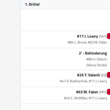
1. Drittel
#17 J. Lowry
(SH1)
#84 L. Brune, #63 M. Faber
2' -
Behinderung
#89 H. Detsch
(Kleine Strafe)
#26 Y. Valenti
(EQ)
#47 A. Bodnarchuk, #17 J. Lowry
#63 M. Faber
(PP1)
#45 C. McMillan, #17 J. Lowry