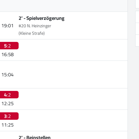
2' -
Spielverzögerung
19:01
#20 N. Heinzinger
(Kleine Strafe)
5
:2
16:58
15:04
4
:2
12:25
3
:2
11:25
2' -
Beinstellen