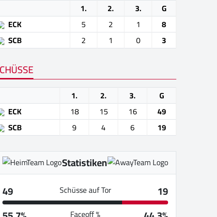
1.
2.
3.
G
ECK
5
2
1
8
SCB
2
1
0
3
CHÜSSE
1.
2.
3.
G
ECK
18
15
16
49
SCB
9
4
6
19
Statistiken
49
19
Schüsse auf Tor
55.7%
44.3%
Faceoff %