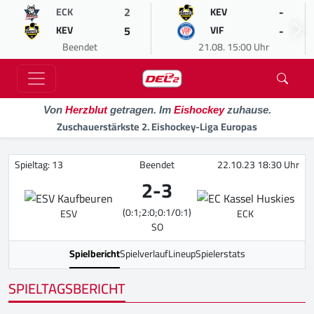
2
-
ECK
KEV
5
-
KEV
VIF
Beendet
21.08. 15:00 Uhr
Von
Herzblut
getragen. Im
Eishockey
zuhause.
Zuschauerstärkste 2. Eishockey-Liga Europas
Spieltag: 13
Beendet
22.10.23 18:30 Uhr
2
-
3
(0:1;2:0;0:1/0:1)
ESV
ECK
SO
Spielbericht
Spielverlauf
Lineup
Spielerstats
SPIELTAGSBERICHT