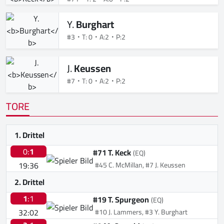
Y.
Burghart
#3
T: 0
A:2
P:2
J.
Keussen
#7
T: 0
A:2
P:2
TORE
1. Drittel
0:
1
#71 T. Keck
(EQ)
19:36
#45 C. McMillan, #7 J. Keussen
2. Drittel
1
:1
#19 T. Spurgeon
(EQ)
32:02
#10 J. Lammers, #3 Y. Burghart