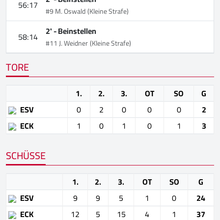
56:17
#9 M. Oswald
(Kleine Strafe)
2' -
Beinstellen
58:14
#11 J. Weidner
(Kleine Strafe)
TORE
1.
2.
3.
OT
SO
G
ESV
0
2
0
0
0
2
ECK
1
0
1
0
1
3
SCHÜSSE
1.
2.
3.
OT
SO
G
ESV
9
9
5
1
0
24
ECK
12
5
15
4
1
37