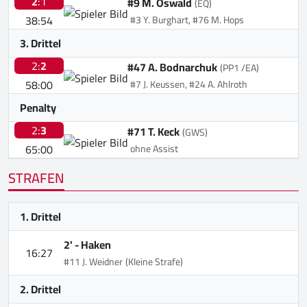
2
:1
#9 M. Oswald
(EQ)
38:54
#3 Y. Burghart, #76 M. Hops
3. Drittel
2:
2
#47 A. Bodnarchuk
(PP1 /EA)
58:00
#7 J. Keussen, #24 A. Ahlroth
Penalty
2:
3
#71 T. Keck
(GWS)
65:00
ohne Assist
STRAFEN
1. Drittel
2' -
Haken
16:27
#11 J. Weidner
(Kleine Strafe)
2. Drittel