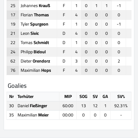
25
Johannes
Krauß
F
1
0
1
1
-1
0
17
Florian
Thomas
F
4
0
0
0
0
3
19
Tyler
Spurgeon
F
1
0
0
0
-1
9
21
Leon
Sivic
D
4
0
0
0
0
0
22
Tomas
Schmidt
D
1
0
0
0
0
0
24
Philipp
Bidoul
F
4
0
0
0
0
0
62
Dieter
Orendorz
D
3
0
0
0
2
0
76
Maximilian
Hops
F
4
0
0
0
0
0
Goalies
Nr
Torhüter
MIP
SOG
SV
GA
SV%
30
Daniel
Fießinger
60:00
13
12
1
92.31%
35
Maximilian
Meier
00:00
0
0
0
-