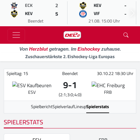
2
-
ECK
KEV
5
-
KEV
VIF
Beendet
21.08. 15:00 Uhr
Von
Herzblut
getragen. Im
Eishockey
zuhause.
Zuschauerstärkste 2. Eishockey-Liga Europas
Spieltag: 15
Beendet
30.10.22 18:30 Uhr
9
-
1
ESV
FRB
(2:1;3:0;4:0)
Spielbericht
Spielverlauf
Lineup
Spielerstats
SPIELERSTATS
ESV
FRB