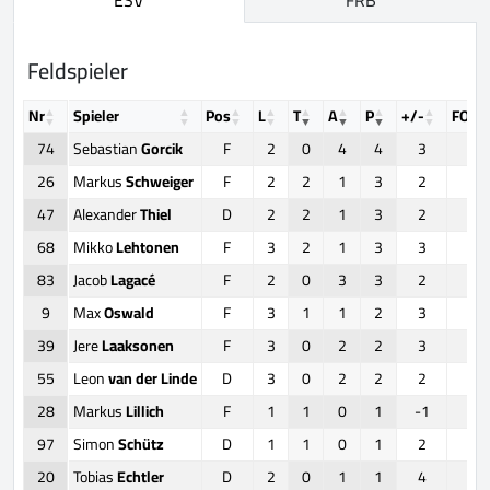
Feldspieler
Nr
Spieler
Pos
L
T
A
P
+/-
FOW
74
Sebastian
Gorcik
F
2
0
4
4
3
1
26
Markus
Schweiger
F
2
2
1
3
2
0
47
Alexander
Thiel
D
2
2
1
3
2
0
68
Mikko
Lehtonen
F
3
2
1
3
3
0
83
Jacob
Lagacé
F
2
0
3
3
2
6
9
Max
Oswald
F
3
1
1
2
3
0
39
Jere
Laaksonen
F
3
0
2
2
3
12
55
Leon
van der Linde
D
3
0
2
2
2
0
28
Markus
Lillich
F
1
1
0
1
-1
0
97
Simon
Schütz
D
1
1
0
1
2
0
20
Tobias
Echtler
D
2
0
1
1
4
0