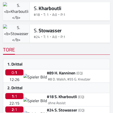
S.
Kharboutli
#18
T: 1
A:0
P:1
S.
Stowasser
#24
T: 1
A:0
P:1
TORE
1. Drittel
0:
1
#89 H. Kanninen
(EQ)
12:26
#8 D. Walsh, #55 G. Kreutzer
2. Drittel
1
:1
#18 S. Kharboutli
(EQ)
22:15
ohne Assist
2
:1
#24 S. Stowasser
(EQ)