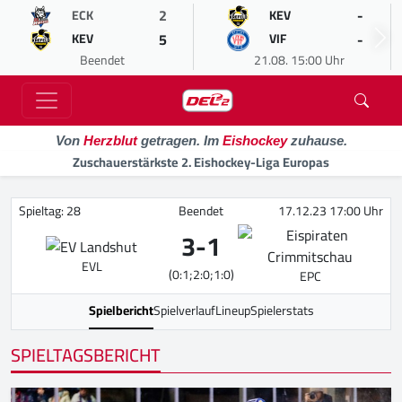
2
-
ECK
KEV
5
-
KEV
VIF
Beendet
21.08. 15:00 Uhr
Von
Herzblut
getragen. Im
Eishockey
zuhause.
Zuschauerstärkste 2. Eishockey-Liga Europas
Spieltag: 28
Beendet
17.12.23 17:00 Uhr
3
-
1
EVL
(0:1;2:0;1:0)
EPC
Spielbericht
Spielverlauf
Lineup
Spielerstats
SPIELTAGSBERICHT