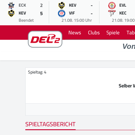
2
-
ECK
KEV
EVL
5
-
KEV
VIF
KEC
Beendet
21.08. 15:00 Uhr
21.08. 19:00
News
Clubs
Spiele
Tab
Vo
Spieltag: 4
Selber 
SPIELTAGSBERICHT