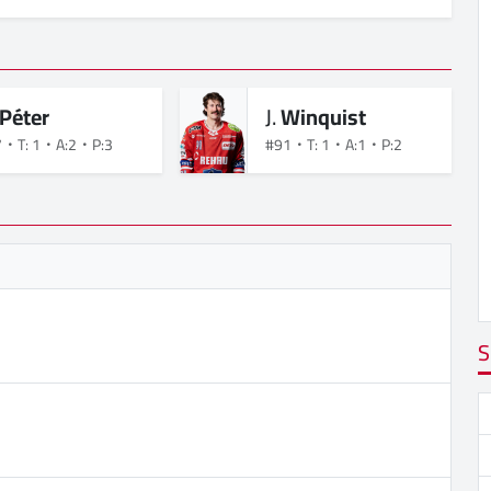
Péter
J.
Winquist
7
T: 1
A:2
P:3
#91
T: 1
A:1
P:2
S