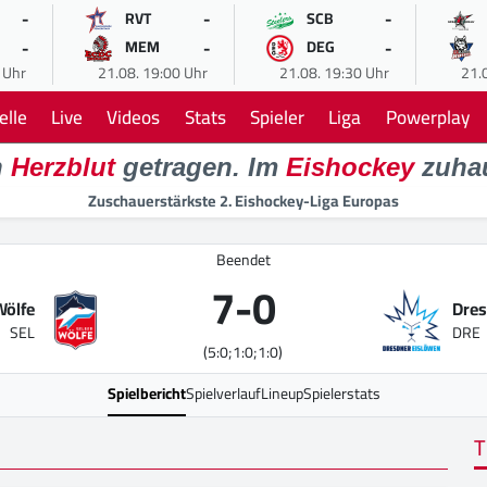
-
-
-
RVT
SCB
-
-
-
MEM
DEG
 Uhr
21.08. 19:00 Uhr
21.08. 19:30 Uhr
21.
elle
Live
Videos
Stats
Spieler
Liga
Powerplay
n
Herzblut
getragen. Im
Eishockey
zuha
Zuschauerstärkste 2. Eishockey-Liga Europas
Beendet
7
-
0
Wölfe
Dres
SEL
DRE
(5:0;1:0;1:0)
Spielbericht
Spielverlauf
Lineup
Spielerstats
T