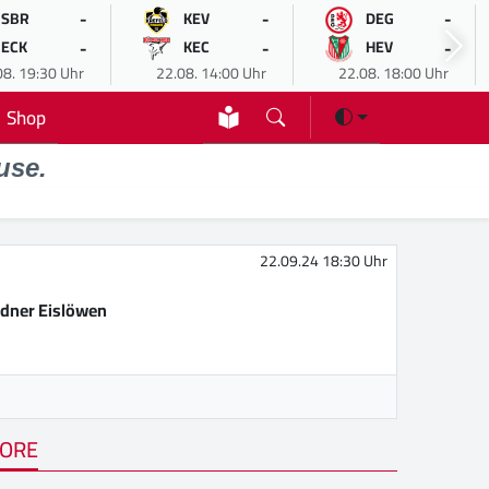
-
-
-
SBR
KEV
DEG
-
-
-
ECK
KEC
HEV
08. 19:30 Uhr
22.08. 14:00 Uhr
22.08. 18:00 Uhr
Shop
use.
22.09.24 18:30 Uhr
dner Eislöwen
ORE