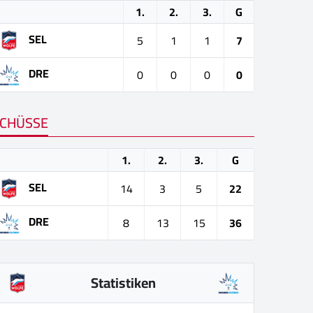
1.
2.
3.
G
SEL
5
1
1
7
DRE
0
0
0
0
CHÜSSE
1.
2.
3.
G
SEL
14
3
5
22
DRE
8
13
15
36
Statistiken