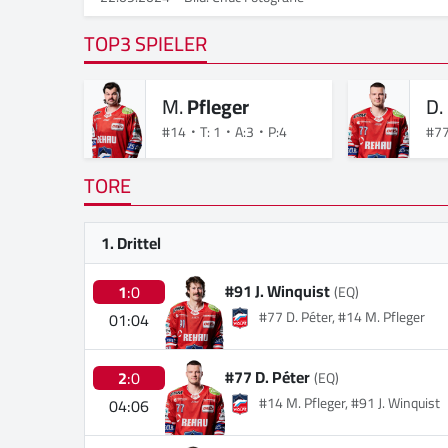
TOP3 SPIELER
M.
Pfleger
D.
#14
T: 1
A:3
P:4
#7
TORE
1. Drittel
#91 J. Winquist
1
:0
(EQ)
#77 D. Péter, #14 M. Pfleger
01:04
#77 D. Péter
2
:0
(EQ)
#14 M. Pfleger, #91 J. Winquist
04:06