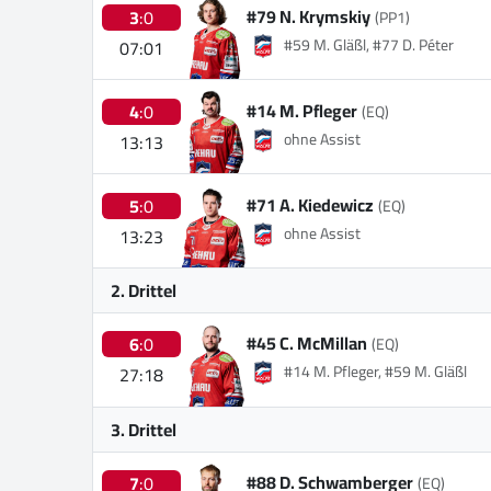
#79 N. Krymskiy
3
:0
(PP1)
#59 M. Gläßl, #77 D. Péter
07:01
#14 M. Pfleger
4
:0
(EQ)
ohne Assist
13:13
#71 A. Kiedewicz
5
:0
(EQ)
ohne Assist
13:23
2. Drittel
#45 C. McMillan
6
:0
(EQ)
#14 M. Pfleger, #59 M. Gläßl
27:18
3. Drittel
#88 D. Schwamberger
7
:0
(EQ)