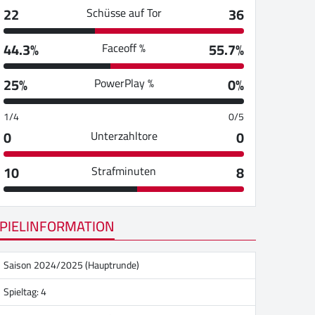
22
36
Schüsse auf Tor
44.3%
55.7%
Faceoff %
25%
0%
PowerPlay %
1/4
0/5
0
0
Unterzahltore
10
8
Strafminuten
PIELINFORMATION
Saison 2024/2025 (Hauptrunde)
Spieltag: 4