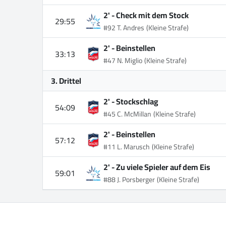
2' -
Check mit dem Stock
29:55
#92 T. Andres
(Kleine Strafe)
2' -
Beinstellen
33:13
#47 N. Miglio
(Kleine Strafe)
3. Drittel
2' -
Stockschlag
54:09
#45 C. McMillan
(Kleine Strafe)
2' -
Beinstellen
57:12
#11 L. Marusch
(Kleine Strafe)
2' -
Zu viele Spieler auf dem Eis
59:01
#88 J. Porsberger
(Kleine Strafe)