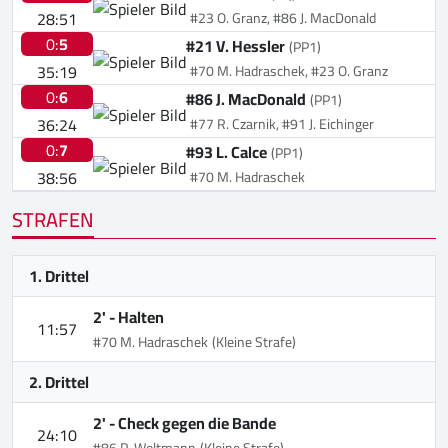
28:51
#23 O. Granz, #86 J. MacDonald
0:
5
#21 V. Hessler
(PP1)
35:19
#70 M. Hadraschek, #23 O. Granz
0:
6
#86 J. MacDonald
(PP1)
36:24
#77 R. Czarnik, #91 J. Eichinger
0:
7
#93 L. Calce
(PP1)
38:56
#70 M. Hadraschek
STRAFEN
1. Drittel
2' -
Halten
11:57
#70 M. Hadraschek
(Kleine Strafe)
2. Drittel
2' -
Check gegen die Bande
24:10