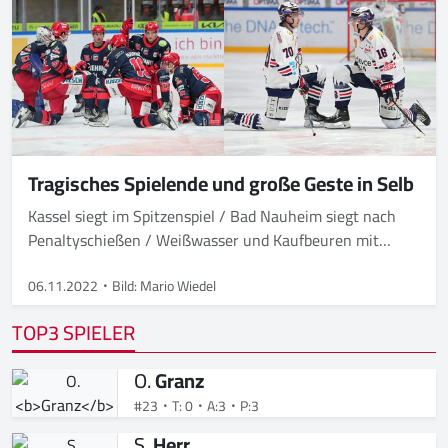
Tragisches Spielende und große Geste in Selb
Kassel siegt im Spitzenspiel / Bad Nauheim siegt nach
Penaltyschießen / Weißwasser und Kaufbeuren mit
Heimerfolg / Heilbronn mit Overtime-Sieg
06.11.2022
Bild: Mario Wiedel
TOP3 SPIELER
O.
Granz
#23
T: 0
A:3
P:3
S.
Herr