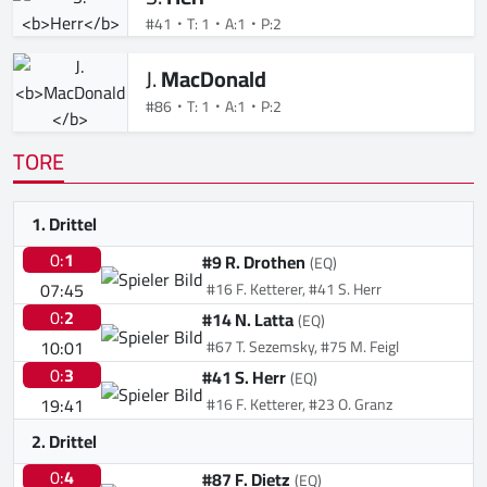
#41
T: 1
A:1
P:2
J.
MacDonald
#86
T: 1
A:1
P:2
TORE
1. Drittel
0:
1
#9 R. Drothen
(EQ)
07:45
#16 F. Ketterer, #41 S. Herr
0:
2
#14 N. Latta
(EQ)
10:01
#67 T. Sezemsky, #75 M. Feigl
0:
3
#41 S. Herr
(EQ)
19:41
#16 F. Ketterer, #23 O. Granz
2. Drittel
0:
4
#87 F. Dietz
(EQ)