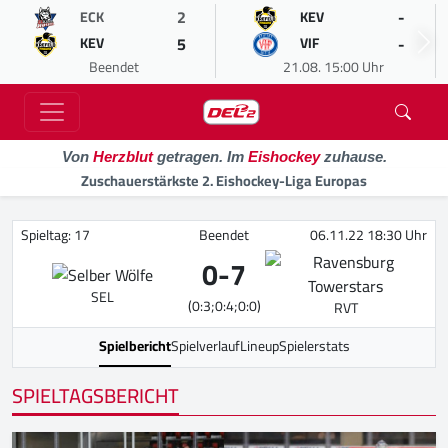
2
-
ECK
KEV
5
-
KEV
VIF
Beendet
21.08. 15:00 Uhr
Von
Herzblut
getragen. Im
Eishockey
zuhause.
Zuschauerstärkste 2. Eishockey-Liga Europas
Spieltag: 17
Beendet
06.11.22 18:30 Uhr
0
-
7
SEL
(0:3;0:4;0:0)
RVT
Spielbericht
Spielverlauf
Lineup
Spielerstats
SPIELTAGSBERICHT