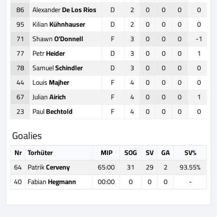
86
Alexander
De Los Rios
D
2
0
0
0
0
95
Kilian
Kühnhauser
D
2
0
0
0
0
71
Shawn
O'Donnell
F
3
0
0
0
-1
77
Petr
Heider
D
3
0
0
0
1
78
Samuel
Schindler
D
3
0
0
0
0
44
Louis
Majher
F
4
0
0
0
0
67
Julian
Airich
F
4
0
0
0
1
23
Paul
Bechtold
F
4
0
0
0
0
Goalies
Nr
Torhüter
MIP
SOG
SV
GA
SV%
64
Patrik
Cerveny
65:00
31
29
2
93.55%
40
Fabian
Hegmann
00:00
0
0
0
-