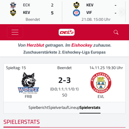
2
-
ECK
KEV
5
-
KEV
VIF
Beendet
21.08. 15:00 Uhr
Von
Herzblut
getragen. Im
Eishockey
zuhause.
Zuschauerstärkste 2. Eishockey-Liga Europas
Spieltag: 15
Beendet
14.11.25 19:30 Uhr
2
-
3
(0:0;1:1;1:1/0:1)
SO
FRB
EVL
Spielbericht
Spielverlauf
Lineup
Spielerstats
SPIELERSTATS