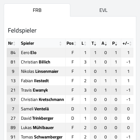
FRB
EVL
Feldspieler
Nr
Spieler
Pos
L
T
A
P
+/-
F
84
Eero
Elo
F
1
1
0
1
1
81
Christian
Billich
F
3
1
0
1
-1
9
Nikolas
Linsenmaier
F
1
0
1
1
1
13
Fabian
Ilestedt
F
2
0
1
1
1
21
Travis
Ewanyk
F
3
0
1
1
-1
57
Christian
Kretschmann
F
1
0
0
0
-1
7
Sameli
Ventelä
D
1
0
0
0
0
27
David
Trinkberger
D
1
0
0
0
0
89
Lukas
Mühlbauer
F
2
0
0
0
0
91
Tomas
Schwamberger
F
2
0
0
0
-1