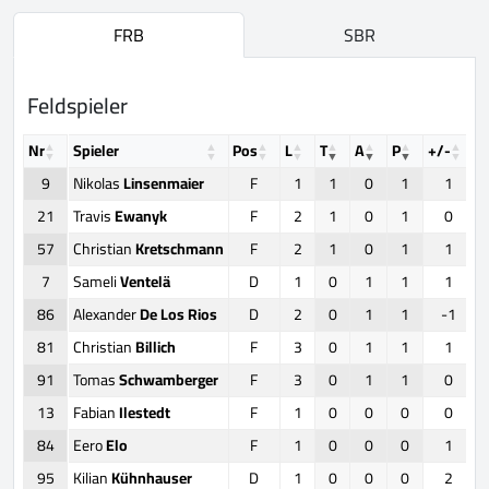
FRB
SBR
Feldspieler
Nr
Spieler
Pos
L
T
A
P
+/-
F
9
Nikolas
Linsenmaier
F
1
1
0
1
1
21
Travis
Ewanyk
F
2
1
0
1
0
57
Christian
Kretschmann
F
2
1
0
1
1
7
Sameli
Ventelä
D
1
0
1
1
1
86
Alexander
De Los Rios
D
2
0
1
1
-1
81
Christian
Billich
F
3
0
1
1
1
91
Tomas
Schwamberger
F
3
0
1
1
0
13
Fabian
Ilestedt
F
1
0
0
0
0
84
Eero
Elo
F
1
0
0
0
1
95
Kilian
Kühnhauser
D
1
0
0
0
2