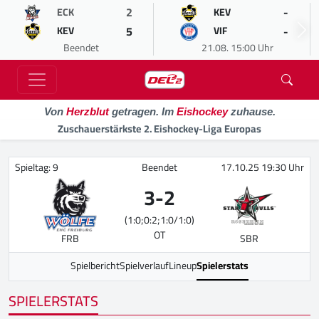
2
-
ECK
KEV
5
-
KEV
VIF
Beendet
21.08. 15:00 Uhr
Von
Herzblut
getragen. Im
Eishockey
zuhause.
Zuschauerstärkste 2. Eishockey-Liga Europas
Spieltag: 9
Beendet
17.10.25 19:30 Uhr
3
-
2
(1:0;0:2;1:0/1:0)
OT
FRB
SBR
Spielbericht
Spielverlauf
Lineup
Spielerstats
SPIELERSTATS