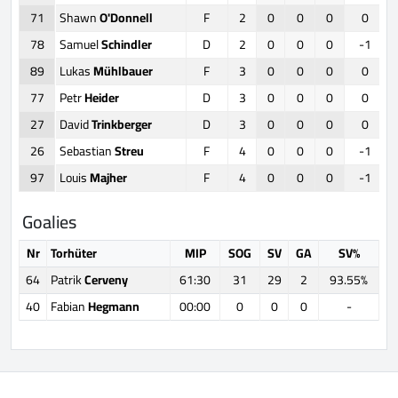
71
Shawn
O'Donnell
F
2
0
0
0
0
78
Samuel
Schindler
D
2
0
0
0
-1
89
Lukas
Mühlbauer
F
3
0
0
0
0
77
Petr
Heider
D
3
0
0
0
0
27
David
Trinkberger
D
3
0
0
0
0
26
Sebastian
Streu
F
4
0
0
0
-1
97
Louis
Majher
F
4
0
0
0
-1
Goalies
Nr
Torhüter
MIP
SOG
SV
GA
SV%
64
Patrik
Cerveny
61:30
31
29
2
93.55%
40
Fabian
Hegmann
00:00
0
0
0
-