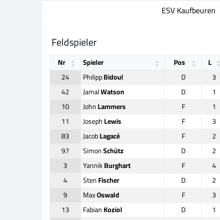
ESV Kaufbeuren
Feldspieler
Nr
Spieler
Pos
L
24
Philipp
Bidoul
D
3
42
Jamal
Watson
D
1
10
John
Lammers
F
1
11
Joseph
Lewis
F
3
83
Jacob
Lagacé
F
2
97
Simon
Schütz
D
2
3
Yannik
Burghart
F
4
4
Sten
Fischer
D
2
9
Max
Oswald
F
3
13
Fabian
Koziol
D
1