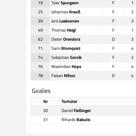
19
Tyler
Spurgeon
F
1
25
Johannes
Krauß
F
2
39
Jere
Laaksonen
F
3
49
Thomas
Heigl
F
1
62
Dieter
Orendorz
D
3
71
Sami
Blomqvist
F
4
74
Sebastian
Gorcik
F
2
76
Maximilian
Hops
F
4
78
Fabian
Nifosi
D
4
Goalies
Nr
Torhüter
30
Daniel
Fießinger
31
Rihards
Babulis