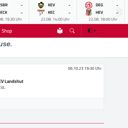
-
-
-
SBR
KEV
DEG
-
-
-
ECK
KEC
HEV
08. 19:30 Uhr
22.08. 14:00 Uhr
22.08. 18:00 Uhr
Shop
use.
06.10.23 19:30 Uhr
EV Landshut
EVL