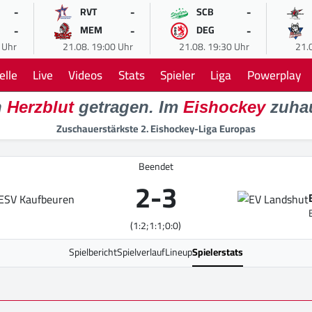
-
-
-
RVT
SCB
-
-
-
MEM
DEG
 Uhr
21.08. 19:00 Uhr
21.08. 19:30 Uhr
21.
elle
Live
Videos
Stats
Spieler
Liga
Powerplay
n
Herzblut
getragen. Im
Eishockey
zuha
Zuschauerstärkste 2. Eishockey-Liga Europas
Beendet
2
-
3
(1:2;1:1;0:0)
Spielbericht
Spielverlauf
Lineup
Spielerstats