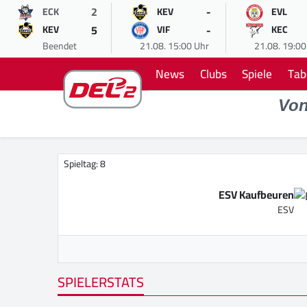
2
-
ECK
KEV
EVL
5
-
KEV
VIF
KEC
Beendet
21.08. 15:00 Uhr
21.08. 19:00
News
Clubs
Spiele
Tab
Vo
Spieltag: 8
ESV Kaufbeuren
ESV
SPIELERSTATS