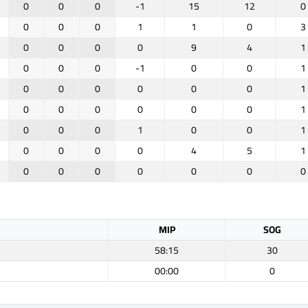
0
0
0
-1
15
12
0
0
0
0
1
1
0
3
0
0
0
0
9
4
1
0
0
0
-1
0
0
1
0
0
0
0
0
0
1
0
0
0
0
0
0
1
0
0
0
1
0
0
1
0
0
0
0
4
5
1
0
0
0
0
0
0
0
MIP
SOG
58:15
30
00:00
0