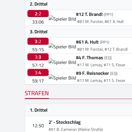
2. Drittel
2
:2
#12 T. Brandl
(PP1)
33:06
#81 M. Forster, #61 A. Hult
3. Drittel
3
:2
#61 A. Hult
(PP1)
55:15
#81 M. Forster, #12 T. Brandl
3:
3
#4 F. Thomas
(EQ)
57:12
#17 M. Lemay, #71 S. Feser
3:
4
#9 F. Reisnecker
(EQ)
59:17
#17 M. Lemay, #71 S. Feser
STRAFEN
1. Drittel
2' -
Stockschlag
12:50
#91 B. Cameron
(Kleine Strafe)