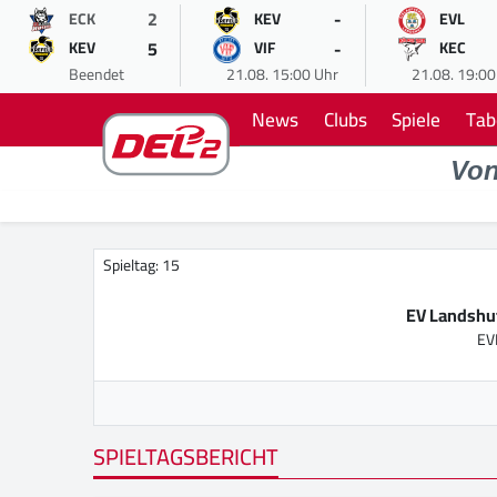
2
-
ECK
KEV
EVL
5
-
KEV
VIF
KEC
Beendet
21.08. 15:00 Uhr
21.08. 19:00
News
Clubs
Spiele
Tab
Vo
Spieltag: 15
EV Landshu
EV
SPIELTAGSBERICHT