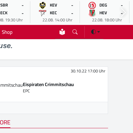
-
-
-
SBR
KEV
DEG
-
-
-
ECK
KEC
HEV
08. 19:30 Uhr
22.08. 14:00 Uhr
22.08. 18:00 Uhr
Shop
use.
30.10.22 17:00 Uhr
Eispiraten Crimmitschau
EPC
ORE