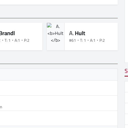
Brandl
A.
Hult
2
T: 1
A:1
P:2
#61
T: 1
A:1
P:2
S
en