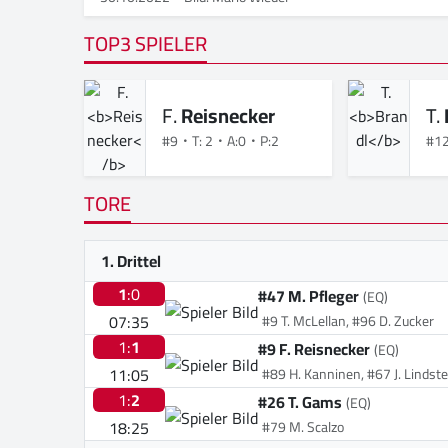
TOP3 SPIELER
F.
Reisnecker
T.
#9
T: 2
A:0
P:2
#1
TORE
1. Drittel
1
:0
#47 M. Pfleger
(EQ)
07:35
#9 T. McLellan, #96 D. Zucker
1:
1
#9 F. Reisnecker
(EQ)
11:05
#89 H. Kanninen, #67 J. Lindst
1:
2
#26 T. Gams
(EQ)
18:25
#79 M. Scalzo