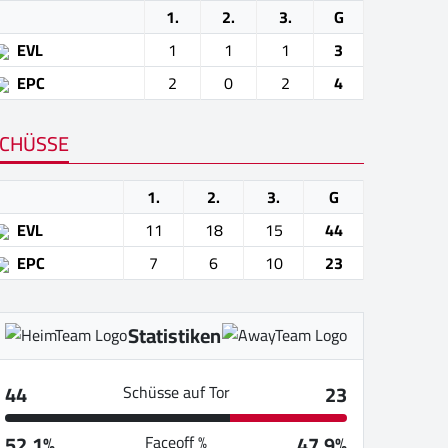
1.
2.
3.
G
EVL
1
1
1
3
EPC
2
0
2
4
CHÜSSE
1.
2.
3.
G
EVL
11
18
15
44
EPC
7
6
10
23
Statistiken
44
23
Schüsse auf Tor
52.1%
47.9%
Faceoff %