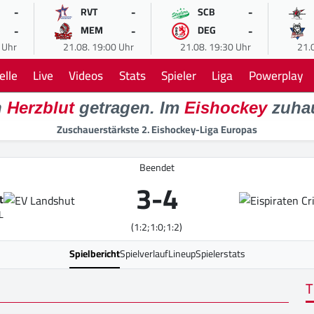
-
-
-
RVT
SCB
-
-
-
MEM
DEG
 Uhr
21.08. 19:00 Uhr
21.08. 19:30 Uhr
21.
elle
Live
Videos
Stats
Spieler
Liga
Powerplay
n
Herzblut
getragen. Im
Eishockey
zuha
Zuschauerstärkste 2. Eishockey-Liga Europas
Beendet
3
-
4
t
L
(1:2;1:0;1:2)
Spielbericht
Spielverlauf
Lineup
Spielerstats
T