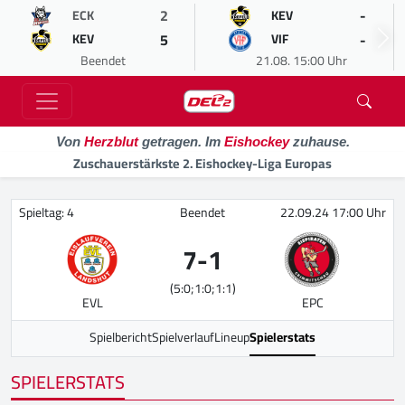
2
-
ECK
KEV
5
-
KEV
VIF
Beendet
21.08. 15:00 Uhr
Von
Herzblut
getragen. Im
Eishockey
zuhause.
Zuschauerstärkste 2. Eishockey-Liga Europas
Spieltag: 4
Beendet
22.09.24 17:00 Uhr
7
-
1
(5:0;1:0;1:1)
EVL
EPC
Spielbericht
Spielverlauf
Lineup
Spielerstats
SPIELERSTATS