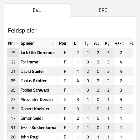
EVL
EPC
Feldspieler
Nr
Spieler
Pos
L
T
A
P
+/-
FOW
19
Jack Olin
Doremus
F
2
1
2
3
2
4
62
Tor
Immo
F
1
0
3
3
4
0
21
David
Stieler
F
1
2
0
2
4
7
65
Tobias
Echtler
D
4
0
2
2
2
0
95
Tobias
Schwarz
F
1
0
2
2
3
0
27
Alexander
Dersch
D
3
1
0
1
3
0
5
Robert
Kneisler
F
3
1
0
1
0
9
17
Simon
Seidl
F
2
1
0
1
1
1
51
Jesse
Koskenkorva
F
2
1
0
1
1
6
28
John
Rogl
D
1
0
1
1
1
0