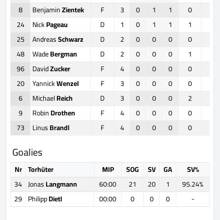
8
Benjamin
Zientek
F
3
0
1
1
0
0
24
Nick
Pageau
D
1
0
1
1
1
0
25
Andreas
Schwarz
D
2
0
0
0
0
0
48
Wade
Bergman
D
2
0
0
0
1
0
96
David
Zucker
F
4
0
0
0
0
0
20
Yannick
Wenzel
F
3
0
0
0
0
0
6
Michael
Reich
D
3
0
0
0
2
0
9
Robin
Drothen
F
4
0
0
0
0
0
73
Linus
Brandl
F
4
0
0
0
0
6
Goalies
Nr
Torhüter
MIP
SOG
SV
GA
SV%
34
Jonas
Langmann
60:00
21
20
1
95.24%
29
Philipp
Dietl
00:00
0
0
0
-