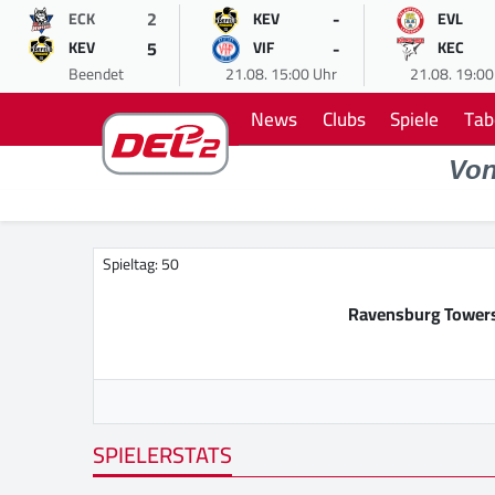
2
-
ECK
KEV
EVL
5
-
KEV
VIF
KEC
Beendet
21.08. 15:00 Uhr
21.08. 19:00
News
Clubs
Spiele
Tab
Vo
Spieltag: 50
Ravensburg Tower
SPIELERSTATS