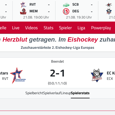
-
-
-
RVT
SCB
-
-
-
MEM
DEG
 Uhr
21.08. 19:00 Uhr
21.08. 19:30 Uhr
21.
elle
Live
Videos
Stats
Spieler
Liga
Powerplay
n
Herzblut
getragen. Im
Eishockey
zuha
Zuschauerstärkste 2. Eishockey-Liga Europas
Beendet
2
-
1
stars
EC K
RVT
ECK
(0:0;1:1;1:0)
Spielbericht
Spielverlauf
Lineup
Spielerstats