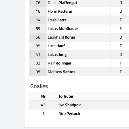
76
Denis
Pfaffengut
D
16
Florin
Ketterer
D
74
Louis
Latta
F
89
Lukas
Mühlbauer
F
56
Leonhard
Korus
D
85
Luca
Hauf
F
41
Lukas
Jung
D
32
Ralf
Rollinger
F
95
Mathew
Santos
F
Goalies
Nr
Torhüter
43
Ilya
Sharipov
1
Nico
Pertuch