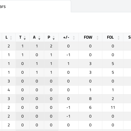
ars
L
T
A
P
+/-
FOW
FOL
S
2
1
1
2
0
0
0
1
1
0
1
-1
0
0
1
0
1
1
1
3
5
1
0
1
1
0
3
5
3
0
0
0
0
0
0
4
0
0
0
0
1
1
3
0
0
0
0
8
2
2
0
0
0
-1
6
11
2
0
0
0
-1
0
0
2
0
0
0
0
0
0