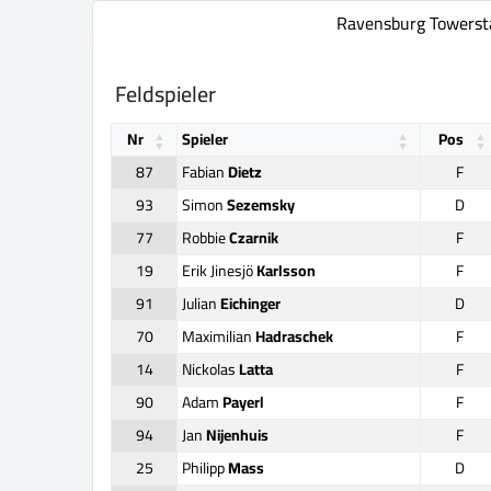
Ravensburg Towerst
Feldspieler
Nr
Spieler
Pos
87
Fabian
Dietz
F
93
Simon
Sezemsky
D
77
Robbie
Czarnik
F
19
Erik Jinesjö
Karlsson
F
91
Julian
Eichinger
D
70
Maximilian
Hadraschek
F
14
Nickolas
Latta
F
90
Adam
Payerl
F
94
Jan
Nijenhuis
F
25
Philipp
Mass
D