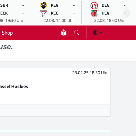
-
-
-
SBR
KEV
DEG
-
-
-
ECK
KEC
HEV
08. 19:30 Uhr
22.08. 14:00 Uhr
22.08. 18:00 Uhr
Shop
use.
23.02.25 18:30 Uhr
assel Huskies