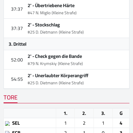
2' -
Übertriebene Härte
37:37
#47 N. Miglio
(Kleine Strafe)
2' -
Stockschlag
37:37
#25 D. Dietmann
(Kleine Strafe)
3. Drittel
2' -
Check gegen die Bande
52:00
#79 N. Krymskiy
(Kleine Strafe)
2' -
Unerlaubter Körperangriff
54:55
#25 D. Dietmann
(Kleine Strafe)
TORE
1.
2.
3.
G
SEL
1
2
1
4
SCB
2
1
0
3