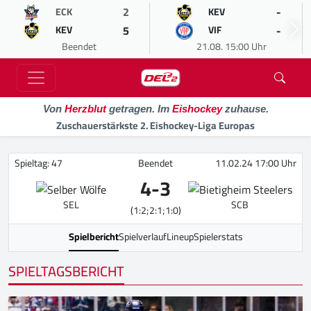
2
-
ECK
KEV
5
-
KEV
VIF
Beendet
21.08. 15:00 Uhr
Von
Herzblut
getragen. Im
Eishockey
zuhause.
Zuschauerstärkste 2. Eishockey-Liga Europas
Spieltag: 47
Beendet
11.02.24 17:00 Uhr
4
-
3
SEL
SCB
(1:2;2:1;1:0)
Spielbericht
Spielverlauf
Lineup
Spielerstats
SPIELTAGSBERICHT