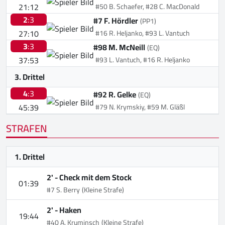
21:12
#50 B. Schaefer, #28 C. MacDonald
2
:3
#7 F. Hördler
(PP1)
27:10
#16 R. Heljanko, #93 L. Vantuch
3
:3
#98 M. McNeill
(EQ)
37:53
#93 L. Vantuch, #16 R. Heljanko
3. Drittel
4
:3
#92 R. Gelke
(EQ)
45:39
#79 N. Krymskiy, #59 M. Gläßl
STRAFEN
1. Drittel
2' -
Check mit dem Stock
01:39
#7 S. Berry
(Kleine Strafe)
2' -
Haken
19:44
#40 A. Kruminsch
(Kleine Strafe)