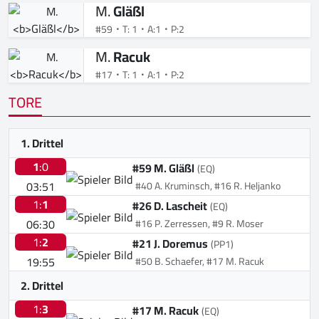
M.
Gläßl
#59
T: 1
A:1
P:2
M.
Racuk
#17
T: 1
A:1
P:2
TORE
1. Drittel
1
:0
#59 M. Gläßl
(EQ)
03:51
#40 A. Kruminsch, #16 R. Heljanko
1:
1
#26 D. Lascheit
(EQ)
06:30
#16 P. Zerressen, #9 R. Moser
1:
2
#21 J. Doremus
(PP1)
19:55
#50 B. Schaefer, #17 M. Racuk
2. Drittel
1:
3
#17 M. Racuk
(EQ)