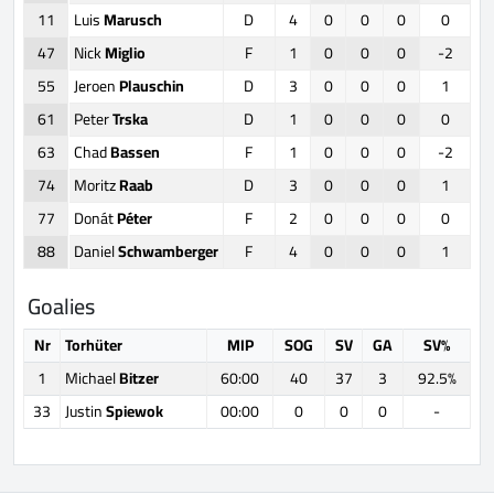
11
Luis
Marusch
D
4
0
0
0
0
47
Nick
Miglio
F
1
0
0
0
-2
55
Jeroen
Plauschin
D
3
0
0
0
1
61
Peter
Trska
D
1
0
0
0
0
63
Chad
Bassen
F
1
0
0
0
-2
74
Moritz
Raab
D
3
0
0
0
1
77
Donát
Péter
F
2
0
0
0
0
88
Daniel
Schwamberger
F
4
0
0
0
1
Goalies
Nr
Torhüter
MIP
SOG
SV
GA
SV%
1
Michael
Bitzer
60:00
40
37
3
92.5%
33
Justin
Spiewok
00:00
0
0
0
-