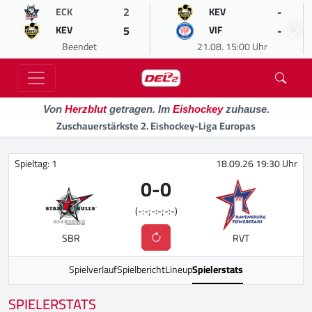
2
-
ECK
KEV
5
-
KEV
VIF
Beendet
21.08. 15:00 Uhr
Von
Herzblut
getragen. Im
Eishockey
zuhause.
Zuschauerstärkste 2. Eishockey-Liga Europas
Spieltag: 1
18.09.26 19:30 Uhr
0
-
0
(-:-;-:-;-:-)
SBR
RVT
Spielverlauf
Spielbericht
Lineup
Spielerstats
SPIELERSTATS