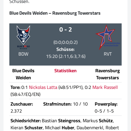
Schüssen.
Blue Devils Weiden – Ravensburg Towerstars
0 - 2
(0:0;0:0;0:2)
Schüsse:
BDW
RVT
15:20 (2:11,6:3,7:6)
Blue Devils
Statistiken
Ravensburg
Weiden
Towerstars
Tore:
0:1
Nickolas Latta
(48:51/PP1), 0:2
Mark Rassell
(58:47/EQ/EN)
Zuschauer:
Strafminuten:
10 / 10
Powerplay:
2.372
0-5 / 1-5
Schiedsrichter:
Bastian
Steingross
, Markus
Schütz
,
Kieran
Schuster
, Michael
Huber
, Daubenmerkl, Robert