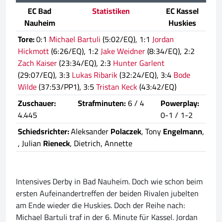
EC Bad
Statistiken
EC Kassel
Nauheim
Huskies
Tore:
0:1
Michael Bartuli
(5:02/EQ), 1:1
Jordan
Hickmott
(6:26/EQ), 1:2
Jake Weidner
(8:34/EQ), 2:2
Zach Kaiser
(23:34/EQ), 2:3
Hunter Garlent
(29:07/EQ), 3:3
Lukas Ribarik
(32:24/EQ), 3:4
Bode
Wilde
(37:53/PP1), 3:5
Tristan Keck
(43:42/EQ)
Zuschauer:
Strafminuten:
6 / 4
Powerplay:
4.445
0-1 / 1-2
Schiedsrichter:
Aleksander
Polaczek
, Tony
Engelmann
,
, Julian
Rieneck
, Dietrich, Annette
Intensives Derby in Bad Nauheim. Doch wie schon beim
ersten Aufeinandertreffen der beiden Rivalen jubelten
am Ende wieder die Huskies. Doch der Reihe nach:
Michael Bartuli traf in der 6. Minute für Kassel. Jordan