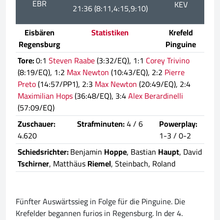
EBR
KEV
21:36 (8:11,4:15,9:10)
Eisbären
Statistiken
Krefeld
Regensburg
Pinguine
Tore:
0:1
Steven Raabe
(3:32/EQ), 1:1
Corey Trivino
(8:19/EQ), 1:2
Max Newton
(10:43/EQ), 2:2
Pierre
Preto
(14:57/PP1), 2:3
Max Newton
(20:49/EQ), 2:4
Maximilian Hops
(36:48/EQ), 3:4
Alex Berardinelli
(57:09/EQ)
Zuschauer:
Strafminuten:
4 / 6
Powerplay:
4.620
1-3 / 0-2
Schiedsrichter:
Benjamin
Hoppe
, Bastian
Haupt
, David
Tschirner
, Matthäus
Riemel
, Steinbach, Roland
Fünfter Auswärtssieg in Folge für die Pinguine. Die
Krefelder begannen furios in Regensburg. In der 4.