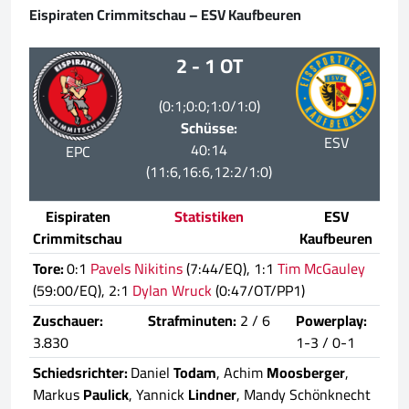
Eispiraten Crimmitschau – ESV Kaufbeuren
2 - 1 OT
(0:1;0:0;1:0/1:0)
Schüsse:
ESV
40:14
EPC
(11:6,16:6,12:2/1:0)
Eispiraten
Statistiken
ESV
Crimmitschau
Kaufbeuren
Tore:
0:1
Pavels Nikitins
(7:44/EQ), 1:1
Tim McGauley
(59:00/EQ), 2:1
Dylan Wruck
(0:47/OT/PP1)
Zuschauer:
Strafminuten:
2 / 6
Powerplay:
3.830
1-3 / 0-1
Schiedsrichter:
Daniel
Todam
, Achim
Moosberger
,
Markus
Paulick
, Yannick
Lindner
, Mandy Schönknecht