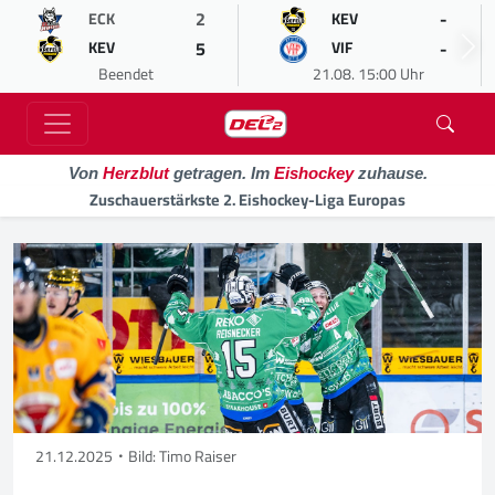
2
-
ECK
KEV
5
-
KEV
VIF
Beendet
21.08. 15:00 Uhr
Von
Herzblut
getragen. Im
Eishockey
zuhause.
Zuschauerstärkste 2. Eishockey-Liga Europas
21.12.2025
Bild: Timo Raiser