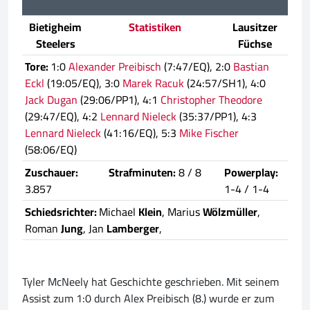
Bietigheim
Statistiken
Lausitzer
Steelers
Füchse
Tore:
1:0
Alexander Preibisch
(7:47/EQ), 2:0
Bastian
Eckl
(19:05/EQ), 3:0
Marek Racuk
(24:57/SH1), 4:0
Jack Dugan
(29:06/PP1), 4:1
Christopher Theodore
(29:47/EQ), 4:2
Lennard Nieleck
(35:37/PP1), 4:3
Lennard Nieleck
(41:16/EQ), 5:3
Mike Fischer
(58:06/EQ)
Zuschauer:
Strafminuten:
8 / 8
Powerplay:
3.857
1-4 / 1-4
Schiedsrichter:
Michael
Klein
, Marius
Wölzmüller
,
Roman
Jung
, Jan
Lamberger
,
Tyler McNeely hat Geschichte geschrieben. Mit seinem
Assist zum 1:0 durch Alex Preibisch (8.) wurde er zum