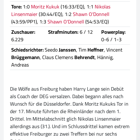
Tore:
1:0
Moritz Kukuk
(16:33/EQ), 1:1
Nikolas
Linsenmaier
(30:44/EQ), 1:2
Shawn O'Donnell
(43:59/PP1), 1:3
Shawn O'Donnell
(54:53/EQ)
Zuschauer:
Strafminuten:
6 / 12
Powerplay:
6.229
0-6 / 1-3
Schiedsrichter:
Seedo
Janssen
, Tim
Heffner
, Vincent
Brüggemann
, Claus Clemens
Behrendt
, Hännig,
Andreas
Die Wölfe aus Freiburg haben Harry Lange sein Debüt
als Coach der DEG versalzen. Dabei begann alles nach
Wunsch für die Düsseldorfer. Dank Moritz Kukuks Tor in
der 17. Minute führten die Rheinländer nach dem 1.
Drittel. Im Mittelabschnitt glich Nikolas Linsenmaier
allerdings aus (31.). Und im Schlussdrittel kamen extrem
effektive Freiburger zu zwei Treffern bei nur sechs