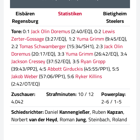
Eisbären
Statistiken
Bietigheim
Regensburg
Steelers
Tore:
0:1
Jack Olin Doremus
(2:40/EQ), 0:2
Lewis
Zerter-Gossage
(3:27/EQ), 1:2
Yuma Grimm
(9:45/EQ),
2:2
Tomas Schwamberger
(15:34/SH1), 2:3
Jack Olin
Doremus
(20:17/EQ), 3:3
Yuma Grimm
(26:42/EQ), 3:4
Jackson Cressey
(37:52/EQ), 3:5
Ryan Gropp
(39:43/PP2), 4:5
Abbott Girduckis
(45:55/PP1), 5:5
Jakob Weber
(57:06/PP1), 5:6
Ryker Killins
(2:42/OT/EQ)
Zuschauer:
Strafminuten:
10 / 12
Powerplay:
4.042
2-6 / 1-5
Schiedsrichter:
Daniel
Kannengießer
, Ruben
Kapzan
,
Norbert
van der Heyd
, Roman
Jung
, Steinbach, Roland