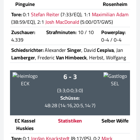
Pinguine
Rosenheim
Tore:
0:1
Stefan Reiter
(7:33/EQ), 1:1
Maximilian Adam
(38:59/EQ), 2:1
Josh MacDonald
(5:00/OT/GWS)
Zuschauer:
Strafminuten:
10 / 10
Powerplay:
4.339
0-4 / 0-4
Schiedsrichter:
Alexander
Singer
, David
Cespiva
, Jan
Lamberger
, Frederic
Van Himbeeck
, Herbst, Wolfgang
6 - 3
ECK
SEL
(3:3;0:0;3:0)
Schüsse:
48:28 (14:16,20:5,14:7)
EC Kassel
Statistiken
Selber Wölfe
Huskies
Tore:
0:1
Jordan Knackstedt
(8:17/PS), 0:2
Mark