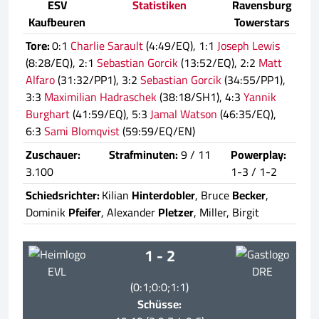
ESV
Statistiken
Ravensburg
Kaufbeuren
Towerstars
Tore:
0:1
Charlie Sarault
(4:49/EQ), 1:1
Joseph Lewis
(8:28/EQ), 2:1
Sebastian Gorcik
(13:52/EQ), 2:2
Matt
Alfaro
(31:32/PP1), 3:2
Sebastian Gorcik
(34:55/PP1),
3:3
Maximilian Hadraschek
(38:18/SH1), 4:3
Yannik
Burghart
(41:59/EQ), 5:3
Jamal Watson
(46:35/EQ),
6:3
Sami Blomqvist
(59:59/EQ/EN)
Zuschauer:
Strafminuten:
9 / 11
Powerplay:
3.100
1-3 / 1-2
Schiedsrichter:
Kilian
Hinterdobler
, Bruce
Becker
,
Dominik
Pfeifer
, Alexander
Pletzer
, Miller, Birgit
1 - 2
EVL
DRE
(0:1;0:0;1:1)
Schüsse: