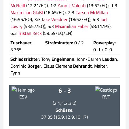
McNeill
(12:21/EQ), 1:2
Yannik Valenti
(13:52/EQ), 1:3
Maximilian Gläßl
(16:45/EQ), 2:3
Carson McMillan
(16:55/EQ), 3:3
Jake Weidner
(18:52/EQ), 4:3
Joel
Lowry
(53:57/EQ), 5:3
Maximilian Faber
(58:11/PS),
6:3
Tristan Keck
(59:59/EQ/EN)
Zuschauer:
Strafminuten:
0 / 2
Powerplay:
3.765
0-1 / 0-0
Schiedsrichter:
Tony
Engelmann
, John-Darren
Laudan
,
Dominic
Borger
, Claus Clemens
Behrendt
, Malter,
Fynn
6 - 3
ESV
RVT
(2:1;1:2;3:0)
Schüsse:
37:35 (15:9,12:9,10:17)