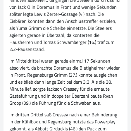
Minuten absolviert, da gingen die Steelers durch das Tor
von Jack Olin Doremus in Front und wenige Sekunden
später legte Lewis Zerter-Gossage (4.) nach. Die
Eisbären konnten dann den Anschlusstreffer erzielen,
als Yuma Grimm die Scheibe einnetzte. Die Steelers
agierten gerade in Überzahl, da konterten die
Hausherren und Tomas Schwamberger (16.) traf zum
2:2-Pausenstand.
Im Mitteldrittel waren gerade einmal 17 Sekunden
absolviert, da brachte Doremus die Bietigheimer wieder
in Front. Regensburgs Grimm (27.) konnte ausgleichen
und es blieb dann lange Zeit bei dem 3:3. Als die 38.
Minute lief, sorgte Jackson Cressey für die erneute
Gästeführung und in doppelter Überzahl baute Ryan
Gropp (39.) die Führung für die Schwaben aus.
Im dritten Drittel saß Cressey nach einer Behinderung
in der Kühlbox und Regensburg nutzte das Powerplay
gekonnt, als Abbott Girduckis (46.) den Puck zum