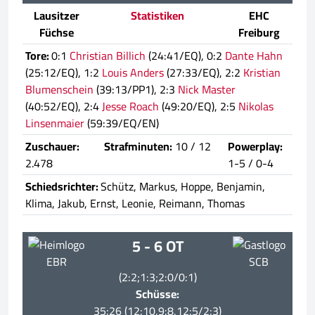
Lausitzer
Statistiken
EHC
Füchse
Freiburg
Tore:
0:1
Christian Billich
(24:41/EQ), 0:2
Dante Hahn
(25:12/EQ), 1:2
Louis Anders
(27:33/EQ), 2:2
Kristian
Blumenschein
(39:13/PP1), 2:3
Nick Master
(40:52/EQ), 2:4
Jesse Roach
(49:20/EQ), 2:5
Nikolas
Linsenmaier
(59:39/EQ/EN)
Zuschauer:
Strafminuten:
10 / 12
Powerplay:
2.478
1-5 / 0-4
Schiedsrichter:
Schütz, Markus, Hoppe, Benjamin,
Klima, Jakub, Ernst, Leonie, Reimann, Thomas
5 - 6 OT
EBR
SCB
(2:2;1:3;2:0/0:1)
Schüsse:
35:26 (12:10,9:8,12:5/2:3)