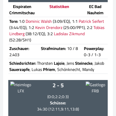
Eispiraten
Statistiken
EC Bad
Crimmitschau
Nauheim
Tore:
1:0
Dominic Walsh
(3:09/EQ), 1:1
Patrick Seifert
(3:44/EQ), 1:2
Kevin Orendorz
(25:00/PP1), 2:2
Tobias
Lindberg
(38:12/EQ), 3:2
Ladislav Zikmund
(52:28/SH1)
Zuschauer:
Strafminuten:
10 / 8
Powerplay:
2.403
0-3 / 1-3
Schiedsrichter:
Thorsten
Lajoie
, Jens
Steinecke
, Jakob
Sauerzapfe
, Lukas
Pfriem
, Schönknecht, Mandy
2 - 5
LFX
FRB
(0:0;2:2;0:3)
Schüsse:
34:30 (12:11,9:11,13:8)