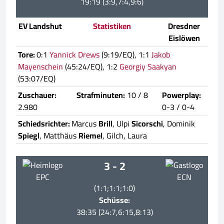
19:19 (3:9,7:4,9:6)
EV Landshut
Statistiken
Dresdner
Eislöwen
Tore:
0:1
Yannick Drews
(9:19/EQ), 1:1
Jakob
Mayenschein
(45:24/EQ), 1:2
Georgiy Saakyan
(53:07/EQ)
Zuschauer:
Strafminuten:
10 / 8
Powerplay:
2.980
0-3 / 0-4
Schiedsrichter:
Marcus
Brill
, Ulpi
Sicorschi
, Dominik
Spiegl
, Matthäus
Riemel
, Gilch, Laura
3 - 2
EPC
ECN
(1:1;1:1;1:0)
Schüsse:
38:35 (24:7,6:15,8:13)