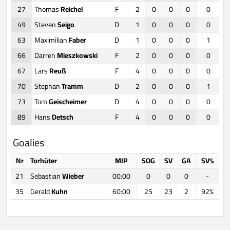
27
Thomas
Reichel
F
2
0
0
0
0
49
Steven
Seigo
D
1
0
0
0
0
63
Maximilian
Faber
D
1
0
0
0
1
66
Darren
Mieszkowski
F
2
0
0
0
0
67
Lars
Reuß
F
4
0
0
0
0
70
Stephan
Tramm
D
2
0
0
0
1
73
Tom
Geischeimer
D
4
0
0
0
0
89
Hans
Detsch
F
4
0
0
0
0
Goalies
Nr
Torhüter
MIP
SOG
SV
GA
SV%
21
Sebastian
Wieber
00:00
0
0
0
-
35
Gerald
Kuhn
60:00
25
23
2
92%