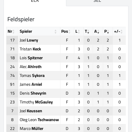
Feldspieler
Nr
Spieler
Pos
L
T
A
P
+/-
F
17
Joel
Lowry
F
1
0
2
2
1
71
Tristan
Keck
F
3
0
2
2
0
18
Lois
Spitzner
F
4
1
0
1
0
24
Alec
Ahlroth
F
3
1
0
1
0
74
Tomas
Sykora
F
1
1
0
1
1
91
James
Arniel
F
1
1
0
1
1
15
Denis
Shevyrin
D
3
0
1
1
0
23
Timothy
McGauley
F
3
0
1
1
0
7
Joel
Keussen
D
2
0
0
0
0
8
Oleg Leon
Tschwanow
F
2
0
0
0
0
22
Marco
Müller
D
3
0
0
0
0