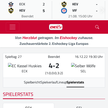
2
-
ECK
KEV
5
-
KEV
VIF
Beendet
21.08. 15:00 Uhr
Von
Herzblut
getragen. Im
Eishockey
zuhause.
Zuschauerstärkste 2. Eishockey-Liga Europas
Spieltag: 27
Beendet
16.12.22 19:30 Uhr
4
-
2
ECK
SEL
(1:0;0:0;3:2)
Spielbericht
Spielverlauf
Lineup
Spielerstats
SPIELERSTATS
ECK
SEL