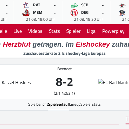
-
-
-
RVT
SCB
-
-
-
MEM
DEG
 Uhr
21.08. 19:00 Uhr
21.08. 19:30 Uhr
21.
elle
Live
Videos
Stats
Spieler
Liga
Powerplay
n
Herzblut
getragen. Im
Eishockey
zuha
Zuschauerstärkste 2. Eishockey-Liga Europas
Beendet
8
-
2
(2:1;4:0;2:1)
Spielbericht
Spielverlauf
Lineup
Spielerstats
T