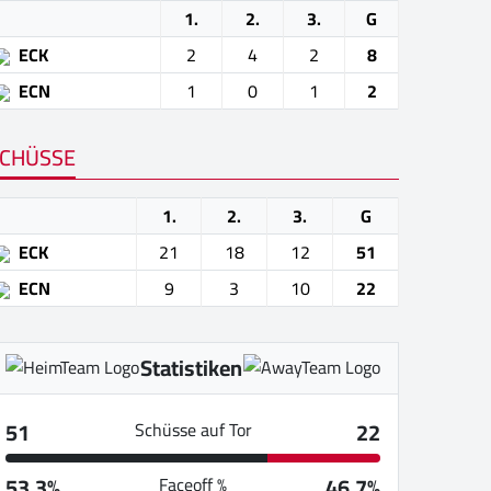
1.
2.
3.
G
ECK
2
4
2
8
ECN
1
0
1
2
CHÜSSE
1.
2.
3.
G
ECK
21
18
12
51
ECN
9
3
10
22
Statistiken
51
22
Schüsse auf Tor
53.3%
46.7%
Faceoff %