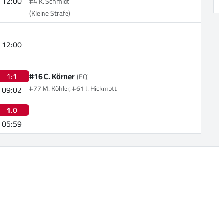
12:00
#4 K. Schmidt
(Kleine Strafe)
12:00
1:
1
#16 C. Körner
(EQ)
#77 M. Köhler, #61 J. Hickmott
09:02
1
:0
05:59