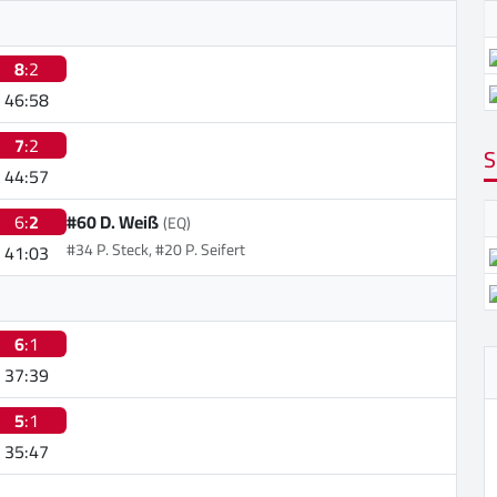
8
:2
46:58
7
:2
S
44:57
6:
2
#60 D. Weiß
(EQ)
#34 P. Steck, #20 P. Seifert
41:03
6
:1
37:39
5
:1
35:47