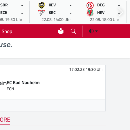
-
-
-
SBR
KEV
DEG
-
-
-
ECK
KEC
HEV
08. 19:30 Uhr
22.08. 14:00 Uhr
22.08. 18:00 Uhr
Shop
use.
17.02.23 19:30 Uhr
EC Bad Nauheim
ECN
ORE