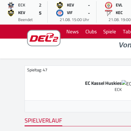
2
-
ECK
KEV
EVL
5
-
KEV
VIF
KEC
Beendet
21.08. 15:00 Uhr
21.08. 19:00
News
Clubs
Spiele
Tab
Vo
Spieltag: 47
EC Kassel Huskies
ECK
SPIELVERLAUF