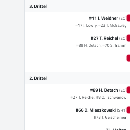
3. Drittel
#11 J. Weidner
(EQ)
#17 J. Lowry, #23 T. McGauley
#27 T. Reichel
(EQ)
#89 H. Detsch, #70 S. Tramm
2. Drittel
#89 H. Detsch
(EQ)
#27 T. Reichel, #8 O. Tschwanow
#66 D. Mieszkowski
(SH1)
#73 T. Geischeimer