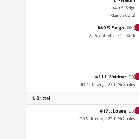
2' -
Halten
#49 S. Seigo
(Kleine Strafe)
#49 S. Seigo
(PP1)
#24 A. Ahlroth, #71 T. Keck
#11 J. Weidner
(EQ)
#17 J. Lowry, #23 T. McGauley
1. Drittel
#17 J. Lowry
(EQ)
#70 S. Tramm, #23 T. McGauley