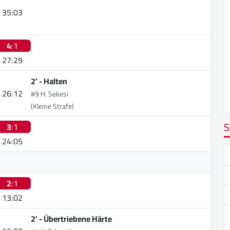
35:03
4
:1
27:29
2' -
Halten
26:12
#9 H. Sekesi
(Kleine Strafe)
S
3
:1
24:05
2
:1
13:02
2' -
Übertriebene Härte