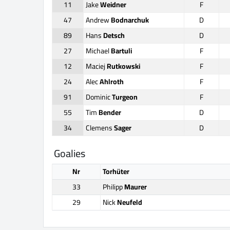
11
Jake
Weidner
F
47
Andrew
Bodnarchuk
D
89
Hans
Detsch
D
27
Michael
Bartuli
F
12
Maciej
Rutkowski
F
24
Alec
Ahlroth
F
91
Dominic
Turgeon
F
55
Tim
Bender
D
34
Clemens
Sager
D
Goalies
Nr
Torhüter
33
Philipp
Maurer
29
Nick
Neufeld