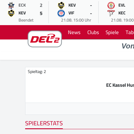
2
-
ECK
KEV
EVL
5
-
KEV
VIF
KEC
Beendet
21.08. 15:00 Uhr
21.08. 19:00
News
Clubs
Spiele
Tab
Vo
Spieltag: 2
EC Kassel Hu
SPIELERSTATS