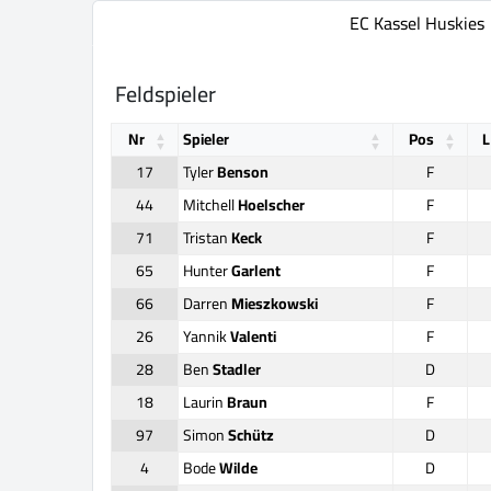
EC Kassel Huskies
Feldspieler
Nr
Spieler
Pos
L
17
Tyler
Benson
F
44
Mitchell
Hoelscher
F
71
Tristan
Keck
F
65
Hunter
Garlent
F
66
Darren
Mieszkowski
F
26
Yannik
Valenti
F
28
Ben
Stadler
D
18
Laurin
Braun
F
97
Simon
Schütz
D
4
Bode
Wilde
D