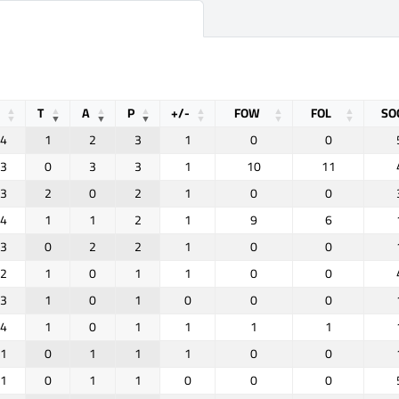
T
A
P
+/-
FOW
FOL
SO
4
1
2
3
1
0
0
3
0
3
3
1
10
11
3
2
0
2
1
0
0
4
1
1
2
1
9
6
3
0
2
2
1
0
0
2
1
0
1
1
0
0
3
1
0
1
0
0
0
4
1
0
1
1
1
1
1
0
1
1
1
0
0
1
0
1
1
0
0
0