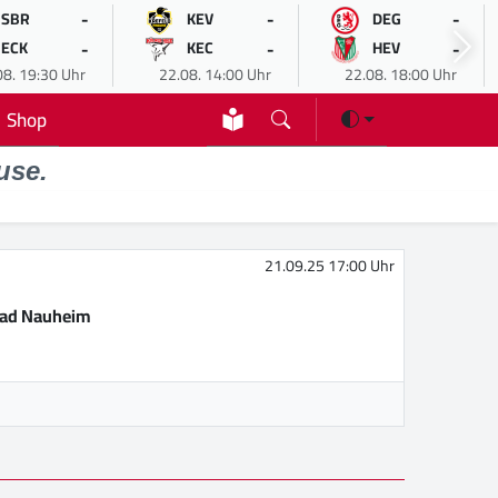
-
-
-
SBR
KEV
DEG
-
-
-
ECK
KEC
HEV
08. 19:30 Uhr
22.08. 14:00 Uhr
22.08. 18:00 Uhr
Shop
use.
21.09.25 17:00 Uhr
Bad Nauheim