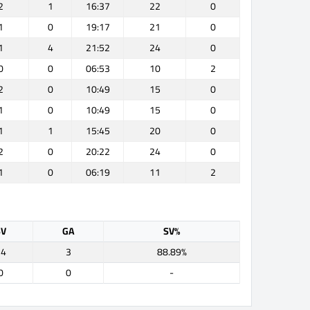
2
1
16:37
22
0
1
0
19:17
21
0
1
4
21:52
24
0
0
0
06:53
10
2
2
0
10:49
15
0
1
0
10:49
15
0
1
1
15:45
20
0
2
0
20:22
24
0
1
0
06:19
11
2
SV
GA
SV%
24
3
88.89%
0
0
-