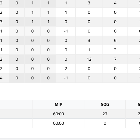
2
0
1
1
1
3
4
2
0
1
1
1
0
0
3
0
1
1
0
0
0
1
0
0
0
-1
0
0
1
0
0
0
0
3
6
1
0
0
0
0
1
2
2
0
0
0
0
12
7
2
0
0
0
2
0
0
4
0
0
0
-1
0
0
MIP
SOG
60:00
27
00:00
0