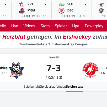
-
-
-
RVT
SCB
-
-
-
MEM
DEG
 Uhr
21.08. 19:00 Uhr
21.08. 19:30 Uhr
21.
elle
Live
Videos
Stats
Spieler
Liga
Powerplay
n
Herzblut
getragen. Im
Eishockey
zuha
Zuschauerstärkste 2. Eishockey-Liga Europas
Beendet
7
-
3
skies
EC 
ECK
ECN
(1:0;3:1;3:2)
Spielbericht
Spielverlauf
Lineup
Spielerstats