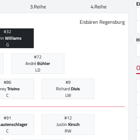
E
3.Reihe
4.Reihe
Eisbären Regensburg
#32
vin
Williams
H
G
#72
André
Bühler
O
LD
#86
#9
orey
Trivino
Richard
Divis
C
LW
#91
#12
Lautenschlager
Justin
Kirsch
C
RW