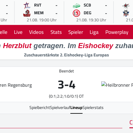
-
-
-
RVT
SCB
-
-
-
MEM
DEG
 Uhr
21.08. 19:00 Uhr
21.08. 19:30 Uhr
21.
elle
Live
Videos
Stats
Spieler
Liga
Powerplay
n
Herzblut
getragen. Im
Eishockey
zuha
Zuschauerstärkste 2. Eishockey-Liga Europas
Beendet
3
-
4
(0:1;2:2;1:0/0:1) OT
Spielbericht
Spielverlauf
Lineup
Spielerstats
C