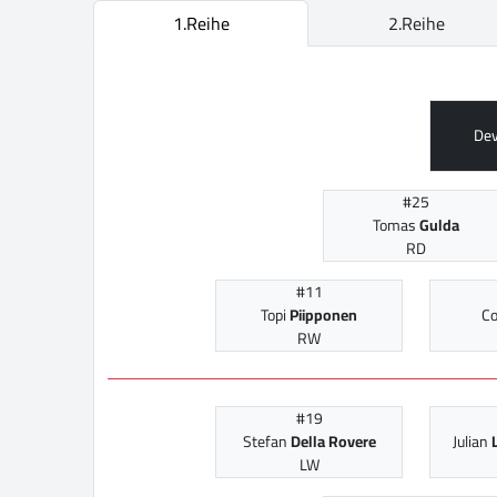
1.Reihe
2.Reihe
De
#25
Tomas
Gulda
RD
#11
Topi
Piipponen
C
RW
#19
Stefan
Della Rovere
Julian
LW