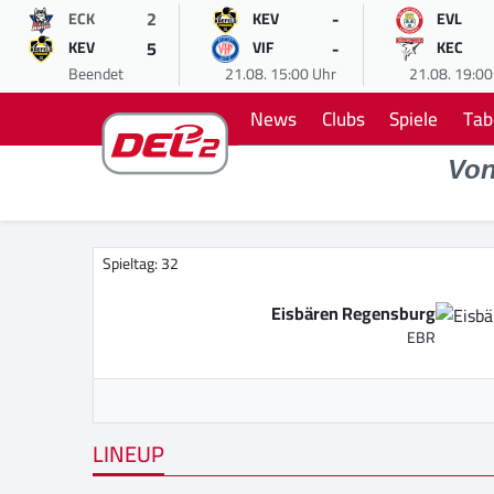
2
-
ECK
KEV
EVL
5
-
KEV
VIF
KEC
Beendet
21.08. 15:00 Uhr
21.08. 19:00
News
Clubs
Spiele
Tab
Vo
Spieltag: 32
Eisbären Regensburg
EBR
LINEUP