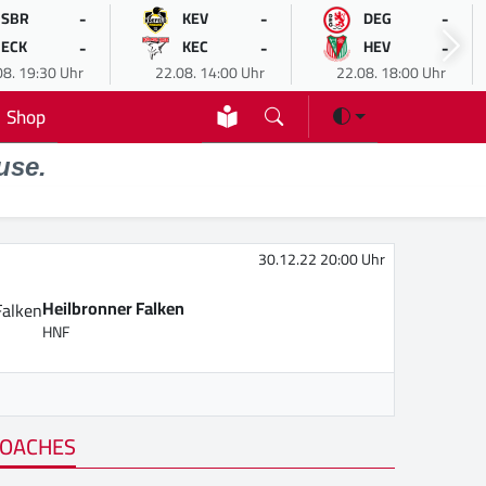
-
-
-
SBR
KEV
DEG
-
-
-
ECK
KEC
HEV
08. 19:30 Uhr
22.08. 14:00 Uhr
22.08. 18:00 Uhr
Shop
use.
30.12.22 20:00 Uhr
Heilbronner Falken
HNF
OACHES