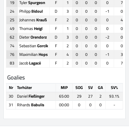
19
Tyler
Spurgeon
F
1
0
0
0
0
7
24
Philipp
Bidoul
D
3
0
0
0
-1
0
25
Johannes
Krauß
F
2
0
0
0
0
4
49
Thomas
Heigl
F
1
0
0
0
0
0
62
Dieter
Orendorz
D
3
0
0
0
-2
0
74
Sebastian
Gorcik
F
2
0
0
0
0
0
76
Maximilian
Hops
F
4
0
0
0
-1
3
83
Jacob
Lagacé
F
2
0
0
0
0
7
Goalies
Nr
Torhüter
MIP
SOG
SV
GA
SV%
30
Daniel
Fießinger
65:00
29
27
2
93.1%
31
Rihards
Babulis
00:00
0
0
0
-