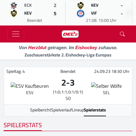
2
-
ECK
KEV
5
-
KEV
VIF
Beendet
21.08. 15:00 Uhr
Von
Herzblut
getragen. Im
Eishockey
zuhause.
Zuschauerstärkste 2. Eishockey-Liga Europas
Spieltag: 4
Beendet
24.09.23 18:30 Uhr
2
-
3
(1:0;1:1;0:1/0:1)
ESV
SEL
SO
Spielbericht
Spielverlauf
Lineup
Spielerstats
SPIELERSTATS