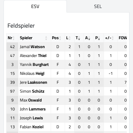
ESV
SEL
Feldspieler
Nr
Spieler
Pos
L
T
A
P
+/-
FOW
42
Jamal
Watson
D
2
1
0
1
0
0
47
Alexander
Thiel
D
1
1
0
1
1
0
3
Yannik
Burghart
F
4
0
1
1
0
0
15
Nikolaus
Heigl
F
4
0
1
1
-1
0
39
Jere
Laaksonen
F
3
0
1
1
1
7
97
Simon
Schütz
D
1
0
1
1
1
0
9
Max
Oswald
F
3
0
0
0
0
0
10
John
Lammers
F
1
0
0
0
0
0
11
Joseph
Lewis
F
3
0
0
0
1
0
13
Fabian
Koziol
D
2
0
0
0
1
0