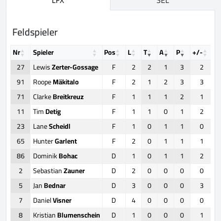
Feldspieler
Nr
Spieler
Pos
L
T
A
P
+/-
F
27
Lewis
Zerter-Gossage
F
2
2
1
3
2
91
Roope
Mäkitalo
F
2
1
2
3
3
71
Clarke
Breitkreuz
F
1
1
1
2
1
11
Tim
Detig
F
1
1
0
1
2
23
Lane
Scheidl
F
1
0
1
1
0
65
Hunter
Garlent
F
2
0
1
1
1
86
Dominik
Bohac
D
1
0
1
1
2
2
Sebastian
Zauner
D
2
0
0
0
0
5
Jan
Bednar
D
3
0
0
0
3
7
Daniel
Visner
D
4
0
0
0
0
8
Kristian
Blumenschein
D
1
0
0
0
1