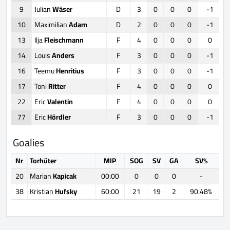
9
Julian
Wäser
D
3
0
0
0
-1
10
Maximilian
Adam
D
2
0
0
0
-1
13
Ilja
Fleischmann
F
4
0
0
0
0
14
Louis
Anders
F
3
0
0
0
-1
16
Teemu
Henritius
F
3
0
0
0
-1
17
Toni
Ritter
F
4
0
0
0
0
22
Eric
Valentin
F
4
0
0
0
0
77
Eric
Hördler
F
3
0
0
0
-1
Goalies
Nr
Torhüter
MIP
SOG
SV
GA
SV%
20
Marian
Kapicak
00:00
0
0
0
-
38
Kristian
Hufsky
60:00
21
19
2
90.48%