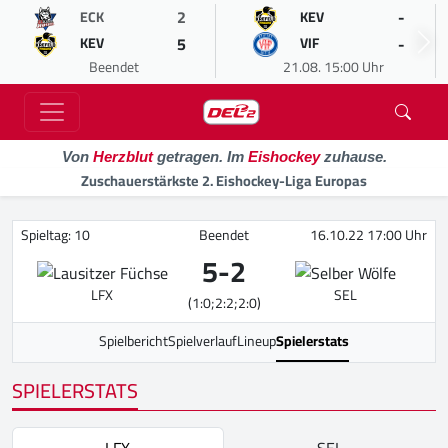
2
-
ECK
KEV
5
-
KEV
VIF
Beendet
21.08. 15:00 Uhr
Von
Herzblut
getragen. Im
Eishockey
zuhause.
Zuschauerstärkste 2. Eishockey-Liga Europas
Spieltag: 10
Beendet
16.10.22 17:00 Uhr
5
-
2
LFX
SEL
(1:0;2:2;2:0)
Spielbericht
Spielverlauf
Lineup
Spielerstats
SPIELERSTATS
LFX
SEL