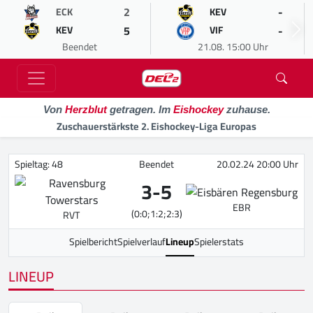
2
-
ECK
KEV
5
-
KEV
VIF
Beendet
21.08. 15:00 Uhr
Von
Herzblut
getragen. Im
Eishockey
zuhause.
Zuschauerstärkste 2. Eishockey-Liga Europas
Spieltag: 48
Beendet
20.02.24 20:00 Uhr
3
-
5
EBR
(0:0;1:2;2:3)
RVT
Spielbericht
Spielverlauf
Lineup
Spielerstats
LINEUP