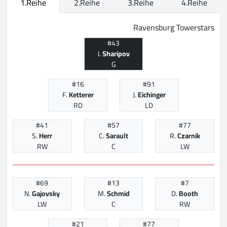
1.Reihe
2.Reihe
3.Reihe
4.Reihe
Ravensburg Towerstars
#43
I.
Sharipov
G
#16
#91
F.
Ketterer
J.
Eichinger
RD
LD
#41
#57
#77
S.
Herr
C.
Sarault
R.
Czarnik
RW
C
LW
#69
#13
#7
N.
Gajovsky
M.
Schmid
D.
Booth
LW
C
RW
#21
#77