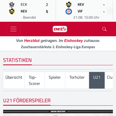
2
-
ECK
KEV
5
-
KEV
VIF
Beendet
21.08. 15:00 Uhr
Von
Herzblut
getragen. Im
Eishockey
zuhause.
Zuschauerstärkste 2. Eishockey-Liga Europas
STATISTIKEN
Übersicht
Top-
Spieler
Torhüter
U21
Club
Scorer
U21 FÖRDERSPIELER