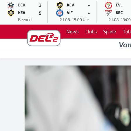
2
-
ECK
KEV
EVL
5
-
KEV
VIF
KEC
Beendet
21.08. 15:00 Uhr
21.08. 19:00
News
Clubs
Spiele
Tab
Vo