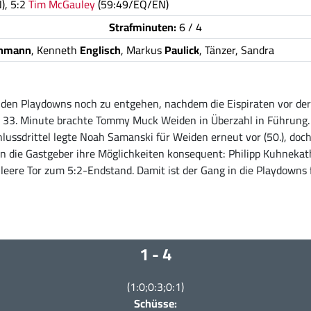
), 5:2
Tim McGauley
(59:49/EQ/EN)
Strafminuten:
6 / 4
hmann
, Kenneth
Englisch
, Markus
Paulick
, Tänzer, Sandra
e, den Playdowns noch zu entgehen, nachdem die Eispiraten vor de
er 33. Minute brachte Tommy Muck Weiden in Überzahl in Führung.
hlussdrittel legte Noah Samanski für Weiden erneut vor (50.), doc
en die Gastgeber ihre Möglichkeiten konsequent: Philipp Kuhnekath
 leere Tor zum 5:2-Endstand. Damit ist der Gang in die Playdowns
1 - 4
(1:0;0:3;0:1)
Schüsse: