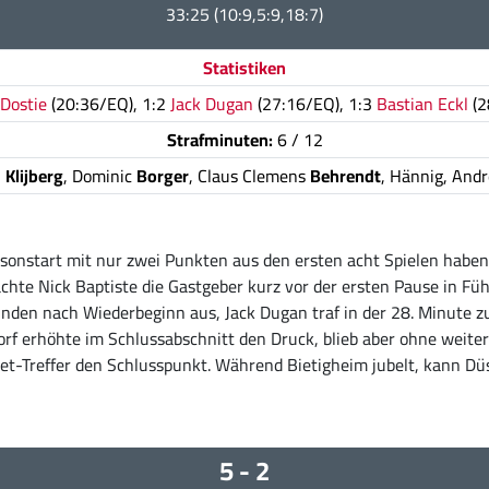
33:25 (10:9,5:9,18:7)
Statistiken
 Dostie
(20:36/EQ), 1:2
Jack Dugan
(27:16/EQ), 1:3
Bastian Eckl
(2
Strafminuten:
6 / 12
n
Klijberg
, Dominic
Borger
, Claus Clemens
Behrendt
, Hännig, And
sonstart mit nur zwei Punkten aus den ersten acht Spielen haben s
chte Nick Baptiste die Gastgeber kurz vor der ersten Pause in Führ
ekunden nach Wiederbeginn aus, Jack Dugan traf in der 28. Minute 
orf erhöhte im Schlussabschnitt den Druck, blieb aber ohne weiter
Treffer den Schlusspunkt. Während Bietigheim jubelt, kann Düsse
5 - 2