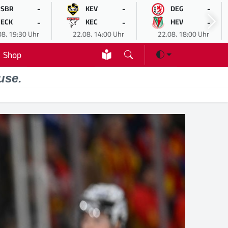
-
-
-
SBR
KEV
DEG
-
-
-
ECK
KEC
HEV
08. 19:30 Uhr
22.08. 14:00 Uhr
22.08. 18:00 Uhr
Shop
use.