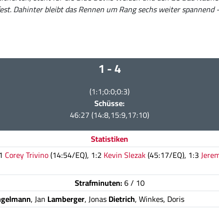
est. Dahinter bleibt das Rennen um Rang sechs weiter spannend –
1 - 4
(1:1;0:0;0:3)
Schüsse:
46:27 (14:8,15:9,17:10)
Statistiken
:1
Corey Trivino
(14:54/EQ), 1:2
Kevin Slezak
(45:17/EQ), 1:3
Jere
Strafminuten:
6 / 10
ngelmann
, Jan
Lamberger
, Jonas
Dietrich
, Winkes, Doris