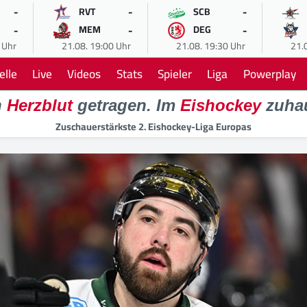
-
-
-
RVT
SCB
-
-
-
MEM
DEG
 Uhr
21.08. 19:00 Uhr
21.08. 19:30 Uhr
21.
elle
Live
Videos
Stats
Spieler
Liga
Powerplay
n
Herzblut
getragen. Im
Eishockey
zuha
Zuschauerstärkste 2. Eishockey-Liga Europas