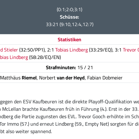
(0:1;2:0;3:1)
Schüsse:
33:21 (9:10,12:4,12:7)
Statistiken
d Stieler
(32:50/PP1), 2:1
Tobias Lindberg
(33:29/EQ), 3:1
Trevor 
bias Lindberg
(58:28/EQ/EN)
Strafminuten:
15 / 21
 Matthäus
Riemel
, Norbert
van der Heyd
, Fabian Dobmeier
egen den ESV Kaufbeuren ist die direkte Playoff-Qualifikation wei
 McLellan brachte Kaufbeuren früh in Führung (4.). Erst in der 33
ndberg die Partie zugunsten des EVL. Trevor Gooch erhöhte im Schl
Tor Immo (57.) und erneut Lindberg (59., Empty Net) sorgten für d
ibt also weiter spannend.