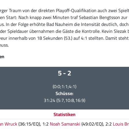
rger Traum von der direkten Playoff-Qualifikation auch zwei Spie
 Start: Nach knapp zwei Minuten traf Sebastian Bengtsson zur Fü
aus. In der Folge erhöhte Bad Nauheim die Intensität deutlich, do
der Spieldauer übernahmen die Gäste die Kontrolle. Kevin Slezak 
ur innerhalb von 18 Sekunden (53.) auf 4:1 stellten. Damit steh
muss.
den
5 - 2
(0:0;1:1;4:1)
Schüsse:
31:24 (5:7,10:8,16:9)
Statistiken
an Wruck
(36:15/EQ), 1:2
Noah Samanski
(49:02/EQ), 2:2
Louis B