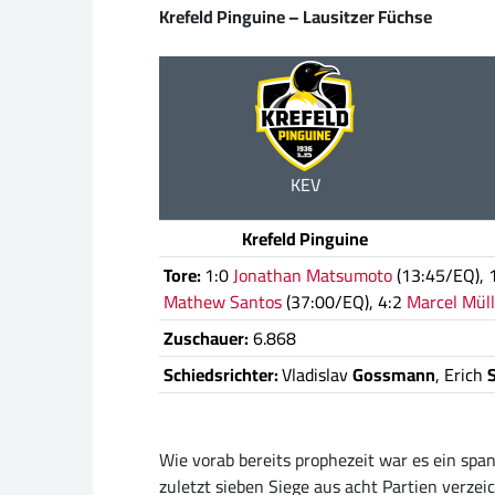
Krefeld Pinguine – Lausitzer Füchse
KEV
Krefeld Pinguine
Tore:
1:0
Jonathan Matsumoto
(13:45/EQ), 
Mathew Santos
(37:00/EQ), 4:2
Marcel Müll
Zuschauer:
6.868
Schiedsrichter:
Vladislav
Gossmann
, Erich
S
Wie vorab bereits prophezeit war es ein span
zuletzt sieben Siege aus acht Partien verze