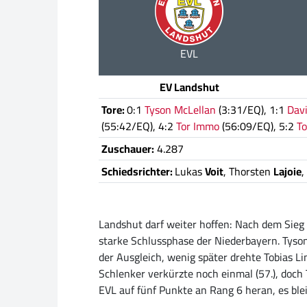
EVL
EV Landshut
Tore:
0:1
Tyson McLellan
(3:31/EQ), 1:1
Davi
(55:42/EQ), 4:2
Tor Immo
(56:09/EQ), 5:2
To
Zuschauer:
4.287
Schiedsrichter:
Lukas
Voit
, Thorsten
Lajoie
,
Landshut darf weiter hoffen: Nach dem Sieg g
starke Schlussphase der Niederbayern. Tyson
der Ausgleich, wenig später drehte Tobias Li
Schlenker verkürzte noch einmal (57.), doch 
EVL auf fünf Punkte an Rang 6 heran, es ble