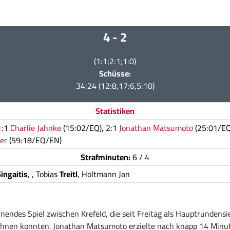
4 - 2
(1:1;2:1;1:0)
Schüsse:
34:24 (12:8,17:6,5:10)
Statistiken
1:1
Charlie Jahnke
(15:02/EQ), 2:1
Jonathan Matsumoto
(25:01/EQ
er
(59:18/EQ/EN)
Strafminuten:
6 / 4
ingaitis
,
, Tobias
Treitl
, Holtmann Jan
nendes Spiel zwischen Krefeld, die seit Freitag als Hauptrundensi
ichnen konnten. Jonathan Matsumoto erzielte nach knapp 14 Minut