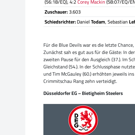
(56:18/EQ), 4:2
Corey Mackin
(58:07/EQ/EN
Zuschauer:
3.603
Schiedsrichter:
Daniel
Todam
, Sebastian
Le
Für die Blue Devils war es die letzte Chanc
Zunächst sah es gut aus für die Gäste: In d
zweiten Pause für den Ausgleich (37.). Im Sc
Gleichstand (54.). In der Schlussphase nutzt
und Tim McGauley (60.) erhöhten jeweils ins
Crimmitschau Rang zehn verteidigt.
Düsseldorfer EG – Bietigheim Steelers