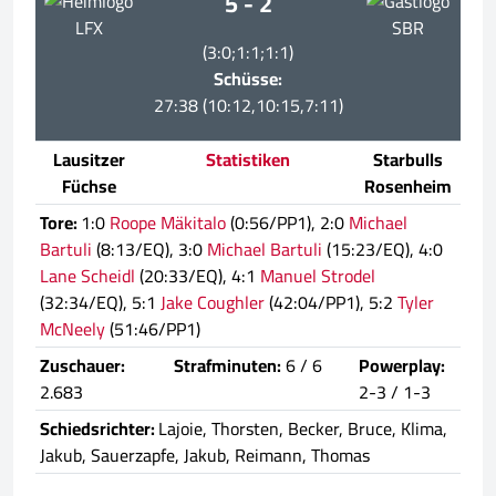
5 - 2
LFX
SBR
(3:0;1:1;1:1)
Schüsse:
27:38 (10:12,10:15,7:11)
Lausitzer
Statistiken
Starbulls
Füchse
Rosenheim
Tore:
1:0
Roope Mäkitalo
(0:56/PP1), 2:0
Michael
Bartuli
(8:13/EQ), 3:0
Michael Bartuli
(15:23/EQ), 4:0
Lane Scheidl
(20:33/EQ), 4:1
Manuel Strodel
(32:34/EQ), 5:1
Jake Coughler
(42:04/PP1), 5:2
Tyler
McNeely
(51:46/PP1)
Zuschauer:
Strafminuten:
6 / 6
Powerplay:
2.683
2-3 / 1-3
Schiedsrichter:
Lajoie, Thorsten, Becker, Bruce, Klima,
Jakub, Sauerzapfe, Jakub, Reimann, Thomas