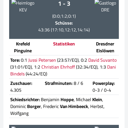
1 - 3
KEV
DRE
(0:0;1:2;0:1)
Schüsse:
43:36 (17:10,12:12,14:14)
Krefeld
Statistiken
Dresdner
Pinguine
Eislöwen
Tore:
0:1
Jussi Petersen
(23:57/EQ), 0:2
David Suvanto
(31:01/EQ), 1:2
Christian Ehrhoff
(32:34/EQ), 1:3
Dani
Bindels
(44:24/EQ)
Zuschauer:
Strafminuten:
8 / 6
Powerplay:
4.305
0-3 / 0-4
Schiedsrichter:
Benjamin
Hoppe
, Michael
Klein
,
Dominic
Borger
, Frederic
Van Himbeeck
, Herbst,
Wolfgang