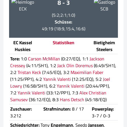
8 - 3
ECK
SCB
(5:2;2:1;1:0)
Schüsse:
49:19 (18:9,15:4,16:6)
EC Kassel
Statistiken
Bietigheim
Huskies
Steelers
Tore:
1:0
Carson McMillan
(0:27/EQ), 1:1
Jackson
Cressey
(4:11/SH1), 1:2
Jack Olin Doremus
(6:49/SH1),
2:2
Tristan Keck
(7:45/EQ), 3:2
Maximilian Faber
(11:25/PP1), 4:2
Yannik Valenti
(12:25/EQ), 5:2
Joel
Lowry
(16:58/SH1), 6:2
Yannik Valenti
(20:44/PP1),
7:2
Yannik Valenti
(33:12/PP1), 7:3
Alex Christian
Samusev
(36:12/EQ), 8:3
Hans Detsch
(45:18/EQ)
Zuschauer:
Strafminuten:
8 / 17
Powerplay:
3.212
3-7 / 0-3
Schiedsrichter:
Tony
Engelmann
, Seedo
Janssen
,