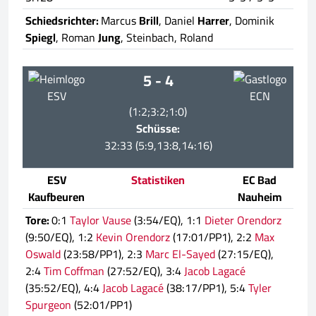
Schiedsrichter:
Marcus
Brill
, Daniel
Harrer
, Dominik
Spiegl
, Roman
Jung
, Steinbach, Roland
5 - 4
ESV
ECN
(1:2;3:2;1:0)
Schüsse:
32:33 (5:9,13:8,14:16)
ESV
Statistiken
EC Bad
Kaufbeuren
Nauheim
Tore:
0:1
Taylor Vause
(3:54/EQ), 1:1
Dieter Orendorz
(9:50/EQ), 1:2
Kevin Orendorz
(17:01/PP1), 2:2
Max
Oswald
(23:58/PP1), 2:3
Marc El-Sayed
(27:15/EQ),
2:4
Tim Coffman
(27:52/EQ), 3:4
Jacob Lagacé
(35:52/EQ), 4:4
Jacob Lagacé
(38:17/PP1), 5:4
Tyler
Spurgeon
(52:01/PP1)