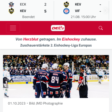
2
-
ECK
KEV
5
-
KEV
VIF
Beendet
21.08. 15:00 Uhr
Von
Herzblut
getragen. Im
Eishockey
zuhause.
Zuschauerstärkste 2. Eishockey-Liga Europas
01.10.2023
Bild: JMD Photographie