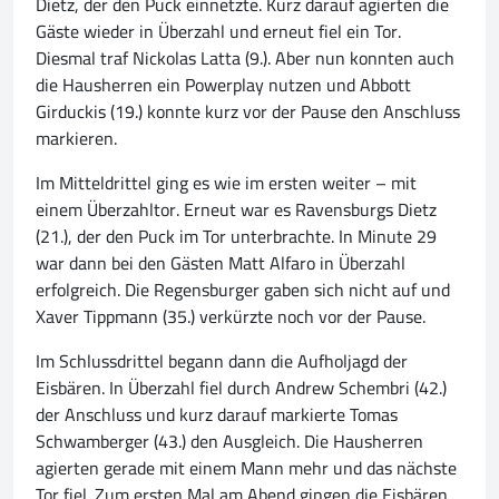
Dietz, der den Puck einnetzte. Kurz darauf agierten die
Gäste wieder in Überzahl und erneut fiel ein Tor.
Diesmal traf Nickolas Latta (9.). Aber nun konnten auch
die Hausherren ein Powerplay nutzen und Abbott
Girduckis (19.) konnte kurz vor der Pause den Anschluss
markieren.
Im Mitteldrittel ging es wie im ersten weiter – mit
einem Überzahltor. Erneut war es Ravensburgs Dietz
(21.), der den Puck im Tor unterbrachte. In Minute 29
war dann bei den Gästen Matt Alfaro in Überzahl
erfolgreich. Die Regensburger gaben sich nicht auf und
Xaver Tippmann (35.) verkürzte noch vor der Pause.
Im Schlussdrittel begann dann die Aufholjagd der
Eisbären. In Überzahl fiel durch Andrew Schembri (42.)
der Anschluss und kurz darauf markierte Tomas
Schwamberger (43.) den Ausgleich. Die Hausherren
agierten gerade mit einem Mann mehr und das nächste
Tor fiel. Zum ersten Mal am Abend gingen die Eisbären