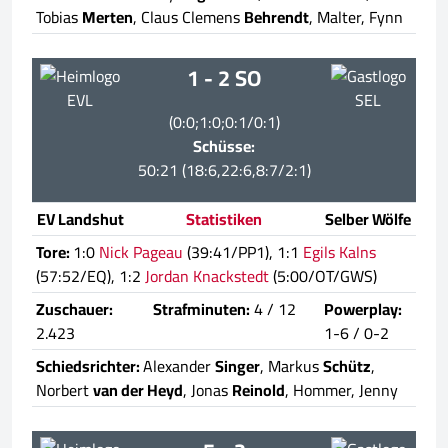
Tobias
Merten
, Claus Clemens
Behrendt
, Malter, Fynn
1 - 2 SO
EVL
SEL
(0:0;1:0;0:1/0:1)
Schüsse:
50:21 (18:6,22:6,8:7/2:1)
EV Landshut
Statistiken
Selber Wölfe
Tore:
1:0
Nick Pageau
(39:41/PP1), 1:1
Egils Kalns
(57:52/EQ), 1:2
Jordan Knackstedt
(5:00/OT/GWS)
Zuschauer:
Strafminuten:
4 / 12
Powerplay:
2.423
1-6 / 0-2
Schiedsrichter:
Alexander
Singer
, Markus
Schütz
,
Norbert
van der Heyd
, Jonas
Reinold
, Hommer, Jenny