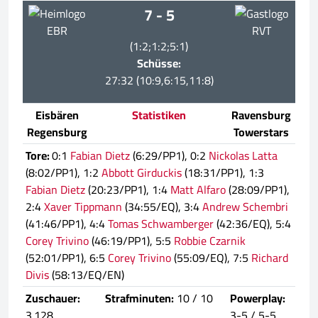
7 - 5
EBR
RVT
(1:2;1:2;5:1)
Schüsse:
27:32 (10:9,6:15,11:8)
Eisbären
Statistiken
Ravensburg
Regensburg
Towerstars
Tore:
0:1
Fabian Dietz
(6:29/PP1), 0:2
Nickolas Latta
(8:02/PP1), 1:2
Abbott Girduckis
(18:31/PP1), 1:3
Fabian Dietz
(20:23/PP1), 1:4
Matt Alfaro
(28:09/PP1),
2:4
Xaver Tippmann
(34:55/EQ), 3:4
Andrew Schembri
(41:46/PP1), 4:4
Tomas Schwamberger
(42:36/EQ), 5:4
Corey Trivino
(46:19/PP1), 5:5
Robbie Czarnik
(52:01/PP1), 6:5
Corey Trivino
(55:09/EQ), 7:5
Richard
Divis
(58:13/EQ/EN)
Zuschauer:
Strafminuten:
10 / 10
Powerplay:
3.128
3-5 / 5-5