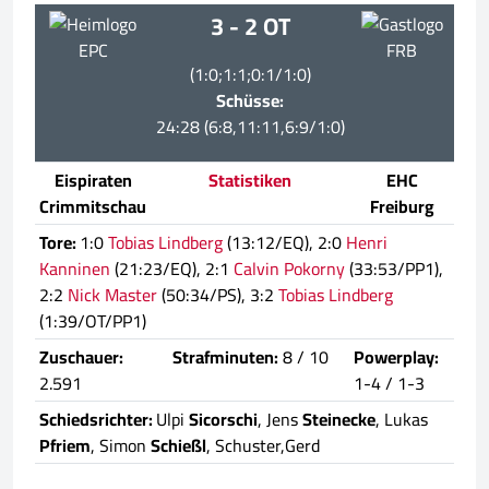
3 - 2 OT
EPC
FRB
(1:0;1:1;0:1/1:0)
Schüsse:
24:28 (6:8,11:11,6:9/1:0)
Eispiraten
Statistiken
EHC
Crimmitschau
Freiburg
Tore:
1:0
Tobias Lindberg
(13:12/EQ), 2:0
Henri
Kanninen
(21:23/EQ), 2:1
Calvin Pokorny
(33:53/PP1),
2:2
Nick Master
(50:34/PS), 3:2
Tobias Lindberg
(1:39/OT/PP1)
Zuschauer:
Strafminuten:
8 / 10
Powerplay:
2.591
1-4 / 1-3
Schiedsrichter:
Ulpi
Sicorschi
, Jens
Steinecke
, Lukas
Pfriem
, Simon
Schießl
, Schuster,Gerd