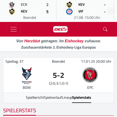
2
-
ECK
KEV
5
-
KEV
VIF
Beendet
21.08. 15:00 Uhr
Von
Herzblut
getragen. Im
Eishockey
zuhause.
Zuschauerstärkste 2. Eishockey-Liga Europas
Spieltag: 37
Beendet
17.01.25 20:00 Uhr
5
-
2
(2:0;3:1;0:1)
BDW
EPC
Spielbericht
Spielverlauf
Lineup
Spielerstats
SPIELERSTATS