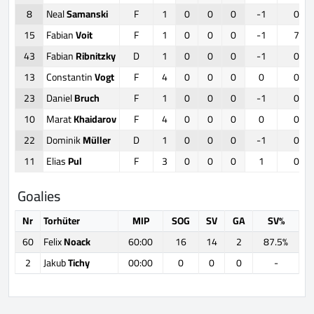
8
Neal
Samanski
F
1
0
0
0
-1
0
15
Fabian
Voit
F
1
0
0
0
-1
7
43
Fabian
Ribnitzky
D
1
0
0
0
-1
0
13
Constantin
Vogt
F
4
0
0
0
0
0
23
Daniel
Bruch
F
1
0
0
0
-1
0
10
Marat
Khaidarov
F
4
0
0
0
0
0
22
Dominik
Müller
D
1
0
0
0
-1
0
11
Elias
Pul
F
3
0
0
0
1
0
Goalies
Nr
Torhüter
MIP
SOG
SV
GA
SV%
60
Felix
Noack
60:00
16
14
2
87.5%
2
Jakub
Tichy
00:00
0
0
0
-