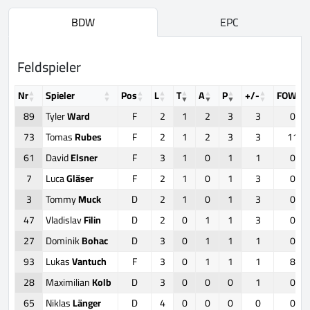
BDW
EPC
Feldspieler
Nr
Spieler
Pos
L
T
A
P
+/-
FOW
89
Tyler
Ward
F
2
1
2
3
3
0
73
Tomas
Rubes
F
2
1
2
3
3
11
61
David
Elsner
F
3
1
0
1
1
0
7
Luca
Gläser
F
2
1
0
1
3
0
3
Tommy
Muck
D
2
1
0
1
3
0
47
Vladislav
Filin
D
2
0
1
1
3
0
27
Dominik
Bohac
D
3
0
1
1
1
0
93
Lukas
Vantuch
F
3
0
1
1
1
8
28
Maximilian
Kolb
D
3
0
0
0
1
0
65
Niklas
Länger
D
4
0
0
0
0
0