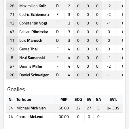
28
Maximilian
Kolb
D
2
0
0
0
-2
0
71
Cedric
Schiemenz
F
3
0
0
0
-2
0
13
Constantin
Vogt
F
3
0
0
0
-1
0
43
Fabian
Ribnitzky
D
3
0
0
0
0
0
11
Luis
Marusch
D
3
0
0
0
0
0
72
Georg
Thal
F
4
0
0
0
0
0
8
Neal
Samanski
F
4
0
0
0
-1
0
57
Dennis
Miller
F
4
0
0
0
-2
0
26
Daniel
Schwaiger
D
4
0
0
0
-1
0
Goalies
Nr
Torhüter
MIP
SOG
SV
GA
SV%
34
Michael
McNiven
60:00
32
27
5
84.38%
74
Conner
McLeod
00:00
0
0
0
-