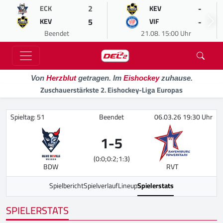
2
-
ECK
KEV
5
-
KEV
VIF
Beendet
21.08. 15:00 Uhr
Von
Herzblut
getragen. Im
Eishockey
zuhause.
Zuschauerstärkste 2. Eishockey-Liga Europas
Spieltag: 51
Beendet
06.03.26 19:30 Uhr
1
-
5
(0:0;0:2;1:3)
BDW
RVT
Spielbericht
Spielverlauf
Lineup
Spielerstats
SPIELERSTATS