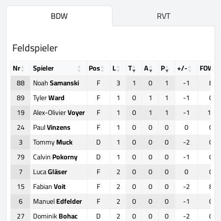
BDW
RVT
Feldspieler
Nr
Spieler
Pos
L
T
A
P
+/-
FOW
88
Noah
Samanski
F
3
1
0
1
-1
8
89
Tyler
Ward
F
1
0
1
1
-1
0
19
Alex-Olivier
Voyer
F
1
0
1
1
-1
14
24
Paul
Vinzens
F
1
0
0
0
0
0
3
Tommy
Muck
D
1
0
0
0
-2
0
79
Calvin
Pokorny
D
1
0
0
0
-1
0
7
Luca
Gläser
F
2
0
0
0
0
0
15
Fabian
Voit
F
2
0
0
0
-2
8
6
Manuel
Edfelder
F
2
0
0
0
-1
0
27
Dominik
Bohac
D
2
0
0
0
-2
0