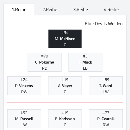
1.Reihe
2.Reihe
3.Reihe
4.Reihe
Blue Devils Weiden
#34
M.
McNiven
G
#79
#3
C.
Pokorny
T.
Muck
RD
LD
#24
#19
#89
P.
Vinzens
A.
Voyer
T.
Ward
RW
C
LW
#92
#19
#77
M.
Rassell
E.
Karlsson
R.
Czarnik
LW
C
RW