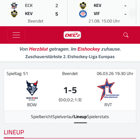
2
-
ECK
KEV
5
-
KEV
VIF
Beendet
21.08. 15:00 Uhr
Von
Herzblut
getragen. Im
Eishockey
zuhause.
Zuschauerstärkste 2. Eishockey-Liga Europas
Spieltag: 51
Beendet
06.03.26 19:30 Uhr
1
-
5
(0:0;0:2;1:3)
BDW
RVT
Spielbericht
Spielverlauf
Lineup
Spielerstats
LINEUP