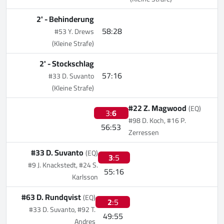
2' -
Behinderung
58:28
#53 Y. Drews
(Kleine Strafe)
2' -
Stockschlag
57:16
#33 D. Suvanto
(Kleine Strafe)
#22 Z. Magwood
(EQ)
3:
6
#98 D. Koch, #16 P.
56:53
Zerressen
#33 D. Suvanto
(EQ)
3
:5
#9 J. Knackstedt, #24 S.
55:16
Karlsson
#63 D. Rundqvist
(EQ)
2
:5
#33 D. Suvanto, #92 T.
49:55
Andres