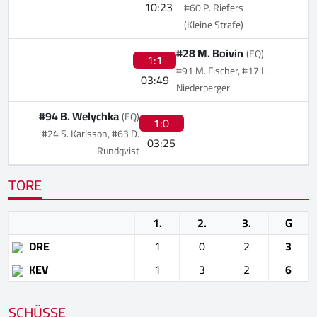
10:23
#60 P. Riefers
(Kleine Strafe)
#28 M. Boivin
(EQ)
1:
1
#91 M. Fischer, #17 L.
03:49
Niederberger
#94 B. Welychka
(EQ)
1
:0
#24 S. Karlsson, #63 D.
03:25
Rundqvist
TORE
1.
2.
3.
G
DRE
1
0
2
3
KEV
1
3
2
6
SCHÜSSE