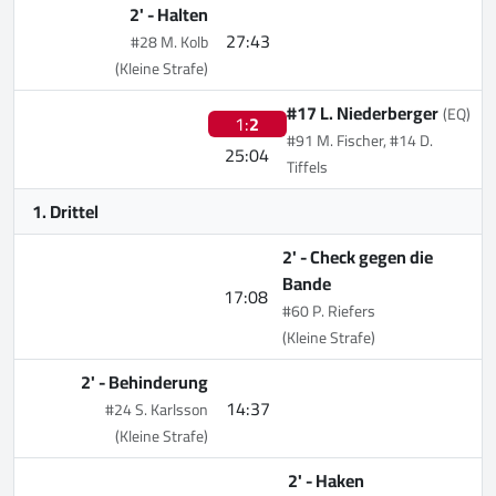
2' -
Halten
27:43
#28 M. Kolb
(Kleine Strafe)
#17 L. Niederberger
(EQ)
1:
2
#91 M. Fischer, #14 D.
25:04
Tiffels
1. Drittel
2' -
Check gegen die
Bande
17:08
#60 P. Riefers
(Kleine Strafe)
2' -
Behinderung
14:37
#24 S. Karlsson
(Kleine Strafe)
2' -
Haken