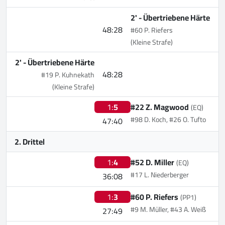
2' -
Übertriebene Härte
48:28
#60 P. Riefers
(Kleine Strafe)
2' -
Übertriebene Härte
48:28
#19 P. Kuhnekath
(Kleine Strafe)
1:
5
#22 Z. Magwood
(EQ)
#98 D. Koch, #26 O. Tufto
47:40
2. Drittel
1:
4
#52 D. Miller
(EQ)
#17 L. Niederberger
36:08
1:
3
#60 P. Riefers
(PP1)
#9 M. Müller, #43 A. Weiß
27:49