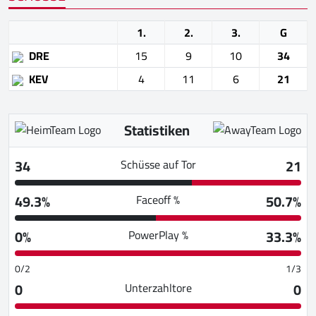
1.
2.
3.
G
DRE
15
9
10
34
KEV
4
11
6
21
Statistiken
34
21
Schüsse auf Tor
49.3%
50.7%
Faceoff %
0%
33.3%
PowerPlay %
0/2
1/3
0
0
Unterzahltore