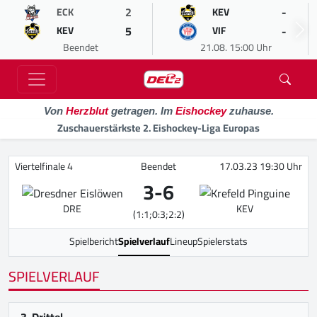
2
-
ECK
KEV
5
-
KEV
VIF
Beendet
21.08. 15:00 Uhr
Von
Herzblut
getragen. Im
Eishockey
zuhause.
Zuschauerstärkste 2. Eishockey-Liga Europas
Viertelfinale 4
Beendet
17.03.23 19:30 Uhr
3
-
6
DRE
KEV
(1:1;0:3;2:2)
Spielbericht
Spielverlauf
Lineup
Spielerstats
SPIELVERLAUF
3. Drittel