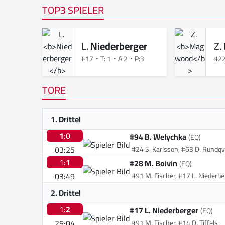
TOP3 SPIELER
L.
Niederberger
Z.
#17
T: 1
A:2
P:3
#2
TORE
1. Drittel
1
:0
#94 B. Welychka
(EQ)
03:25
#24 S. Karlsson, #63 D. Rundqv
1:
1
#28 M. Boivin
(EQ)
03:49
#91 M. Fischer, #17 L. Niederbe
2. Drittel
1:
2
#17 L. Niederberger
(EQ)
25:04
#91 M. Fischer, #14 D. Tiffels