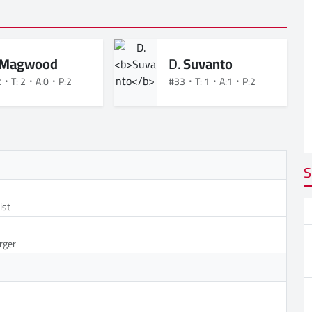
Magwood
D.
Suvanto
2
T: 2
A:0
P:2
#33
T: 1
A:1
P:2
S
ist
rger