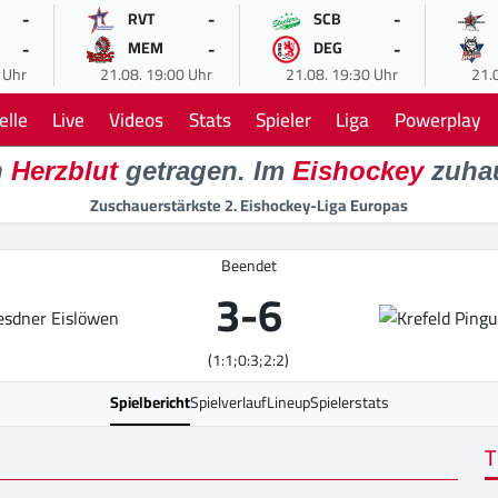
-
-
-
RVT
SCB
-
-
-
MEM
DEG
 Uhr
21.08. 19:00 Uhr
21.08. 19:30 Uhr
21.
elle
Live
Videos
Stats
Spieler
Liga
Powerplay
n
Herzblut
getragen. Im
Eishockey
zuha
Zuschauerstärkste 2. Eishockey-Liga Europas
Beendet
3
-
6
(1:1;0:3;2:2)
Spielbericht
Spielverlauf
Lineup
Spielerstats
T