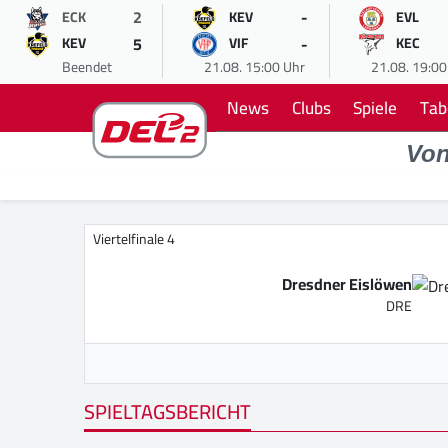
2
-
ECK
KEV
EVL
5
-
KEV
VIF
KEC
Beendet
21.08. 15:00 Uhr
21.08. 19:00
News
Clubs
Spiele
Tab
Vo
Viertelfinale 4
Dresdner Eislöwen
DRE
SPIELTAGSBERICHT