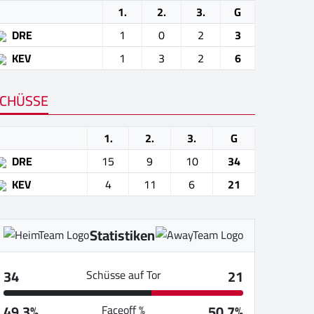
1.
2.
3.
G
DRE
1
0
2
3
KEV
1
3
2
6
CHÜSSE
1.
2.
3.
G
DRE
15
9
10
34
KEV
4
11
6
21
Statistiken
34
21
Schüsse auf Tor
49.3%
50.7%
Faceoff %