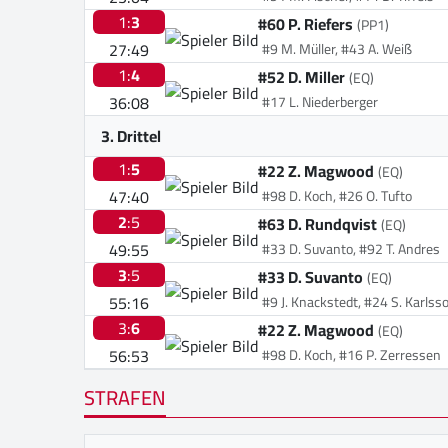
1:
3
#60 P. Riefers
(PP1)
27:49
#9 M. Müller, #43 A. Weiß
1:
4
#52 D. Miller
(EQ)
36:08
#17 L. Niederberger
3. Drittel
1:
5
#22 Z. Magwood
(EQ)
47:40
#98 D. Koch, #26 O. Tufto
2
:5
#63 D. Rundqvist
(EQ)
49:55
#33 D. Suvanto, #92 T. Andres
3
:5
#33 D. Suvanto
(EQ)
55:16
#9 J. Knackstedt, #24 S. Karlss
3:
6
#22 Z. Magwood
(EQ)
56:53
#98 D. Koch, #16 P. Zerressen
STRAFEN