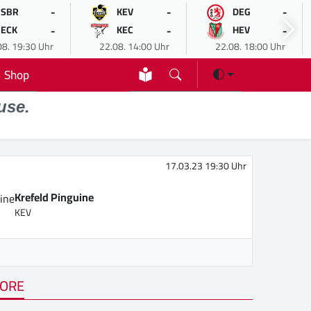
-
-
-
SBR
KEV
DEG
-
-
-
ECK
KEC
HEV
08. 19:30 Uhr
22.08. 14:00 Uhr
22.08. 18:00 Uhr
Shop
use.
17.03.23 19:30 Uhr
Krefeld Pinguine
KEV
ORE