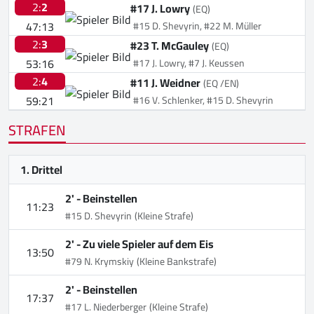
2:
2
#17 J. Lowry
(EQ)
47:13
#15 D. Shevyrin, #22 M. Müller
2:
3
#23 T. McGauley
(EQ)
53:16
#17 J. Lowry, #7 J. Keussen
2:
4
#11 J. Weidner
(EQ /EN)
59:21
#16 V. Schlenker, #15 D. Shevyrin
STRAFEN
1. Drittel
2' -
Beinstellen
11:23
#15 D. Shevyrin
(Kleine Strafe)
2' -
Zu viele Spieler auf dem Eis
13:50
#79 N. Krymskiy
(Kleine Bankstrafe)
2' -
Beinstellen
17:37
#17 L. Niederberger
(Kleine Strafe)