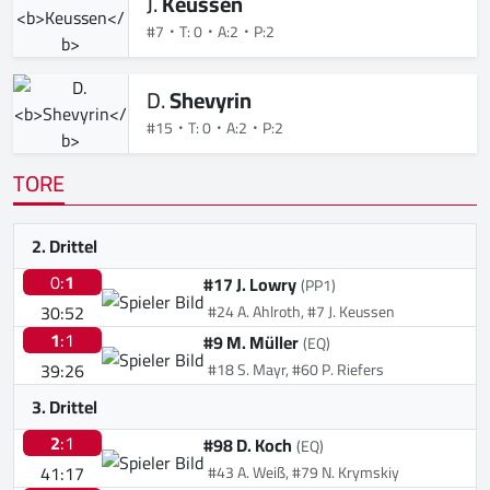
J.
Keussen
#7
T: 0
A:2
P:2
D.
Shevyrin
#15
T: 0
A:2
P:2
TORE
2. Drittel
0:
1
#17 J. Lowry
(PP1)
30:52
#24 A. Ahlroth, #7 J. Keussen
1
:1
#9 M. Müller
(EQ)
39:26
#18 S. Mayr, #60 P. Riefers
3. Drittel
2
:1
#98 D. Koch
(EQ)
41:17
#43 A. Weiß, #79 N. Krymskiy