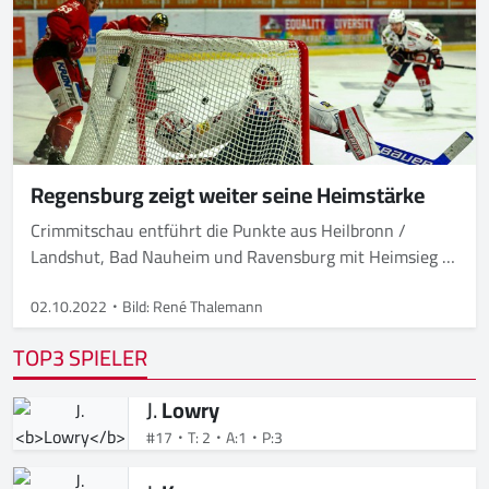
Regensburg zeigt weiter seine Heimstärke
Crimmitschau entführt die Punkte aus Heilbronn /
Landshut, Bad Nauheim und Ravensburg mit Heimsieg /
Kaufbeuren bejubelt Auswärtserfolg / Kassel besiegt
Krefeld
02.10.2022
Bild: René Thalemann
TOP3 SPIELER
J.
Lowry
#17
T: 2
A:1
P:3