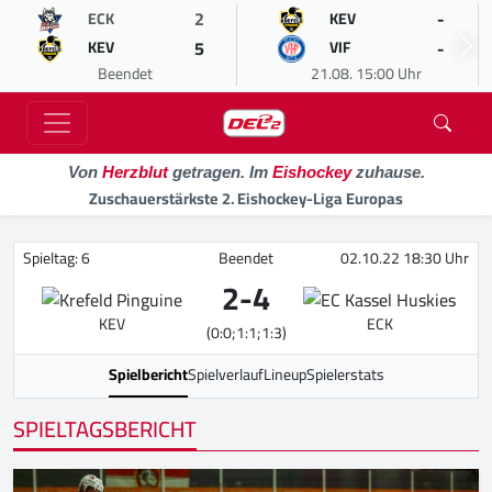
2
-
ECK
KEV
5
-
KEV
VIF
Beendet
21.08. 15:00 Uhr
Von
Herzblut
getragen. Im
Eishockey
zuhause.
Zuschauerstärkste 2. Eishockey-Liga Europas
Spieltag: 6
Beendet
02.10.22 18:30 Uhr
2
-
4
KEV
ECK
(0:0;1:1;1:3)
Spielbericht
Spielverlauf
Lineup
Spielerstats
SPIELTAGSBERICHT